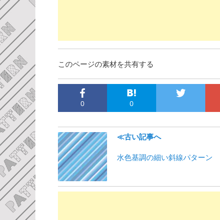
このページの素材を共有する
0
0
≪古い記事へ
水色基調の細い斜線パターン