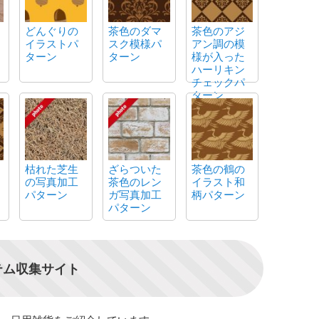
どんぐりの
茶色のダマ
茶色のアジ
イラストパ
スク模様パ
アン調の模
ターン
ターン
様が入った
ハーリキン
チェックパ
ターン
枯れた芝生
ざらついた
茶色の鶴の
の写真加工
茶色のレン
イラスト和
パターン
ガ写真加工
柄パターン
パターン
テム収集サイト