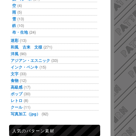
空
(4)
雨
(5)
雪
(13)
鉄
(10)
布・生地
(24)
迷彩
(13)
和風 古来 文様
(271)
洋風
(90)
アジアン・エスニック
(33)
インク・ペンキ
(15)
文字
(33)
食物
(12)
高級感
(17)
ポップ
(30)
レトロ
(8)
クール
(11)
写真加工（jpg）
(92)
人気のパターン素材