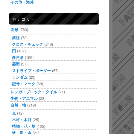
その他・海外
カテゴリー
図形
(763)
斜線
(73)
クロス・チェック
(246)
円
(107)
多角形
(156)
菱型
(57)
ストライプ・ボーダー
(67)
ランダム
(23)
記号・マーク
(68)
レンガ・ブロック・タイル
(71)
生物・アニマル
(28)
自然・物
(219)
光
(12)
木材・木目
(25)
植物・花・草
(105)
波・海・水
(21)