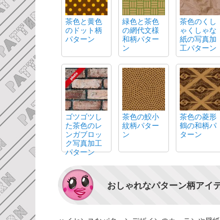
茶色と黄色
緑色と茶色
茶色のくし
のドット柄
の網代文様
ゃくしゃな
パターン
和柄パター
紙の写真加
ン
工パターン
ゴツゴツし
茶色の鮫小
茶色の菱形
た茶色のレ
紋柄パター
鶴の和柄パ
ンガブロッ
ン
ターン
ク写真加工
パターン
おしゃれなパターン柄アイ