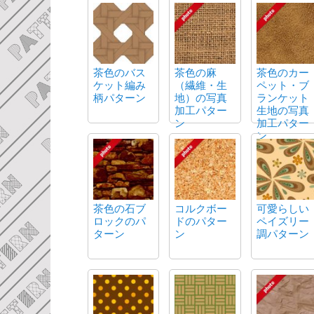
茶色のバス
茶色の麻
茶色のカー
ケット編み
（繊維・生
ペット・ブ
柄パターン
地）の写真
ランケット
加工パター
生地の写真
ン
加工パター
ン
茶色の石ブ
コルクボー
可愛らしい
ロックのパ
ドのパター
ペイズリー
ターン
ン
調パターン