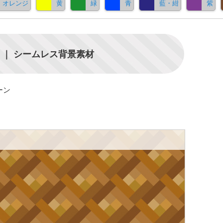
オレンジ
黄
緑
青
藍・紺
紫
｜ シームレス背景素材
ーン