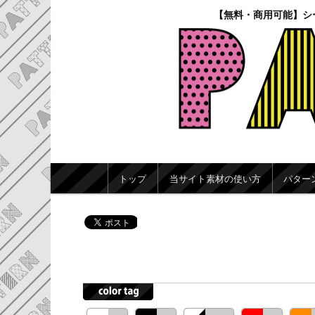
【無料・商用可能】シ
メインメニュー
トップ
当サイト素材の使い方
パター
メインコンテンツへ移動
サブコンテンツへ移動