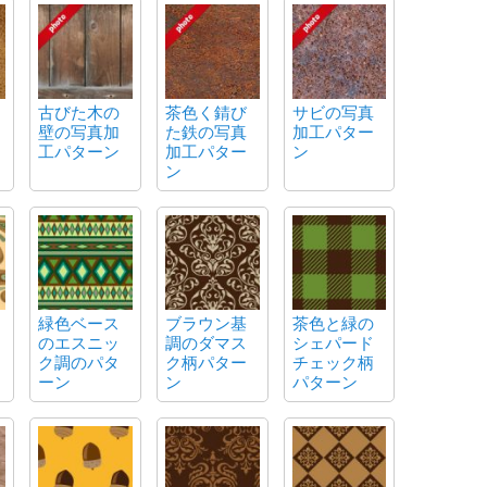
古びた木の
茶色く錆び
サビの写真
壁の写真加
た鉄の写真
加工パター
工パターン
加工パター
ン
ン
緑色ベース
ブラウン基
茶色と緑の
のエスニッ
調のダマス
シェパード
ク調のパタ
ク柄パター
チェック柄
ーン
ン
パターン