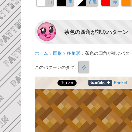
白
黒
白黒
赤
茶色の四角が並ぶパターン 
ホーム
>
図形
>
多角形
>
茶色の四角が並ぶパタ
このパターンのタグ:
茶
Pocket