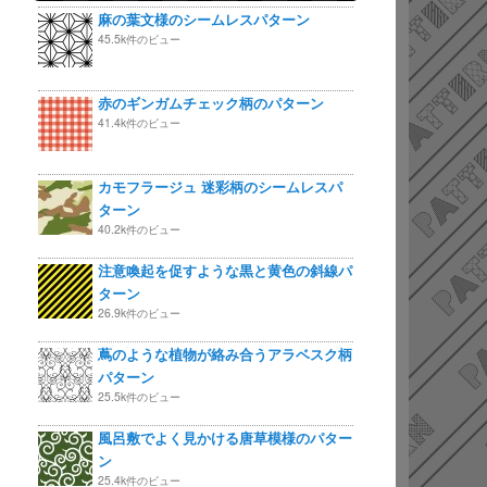
麻の葉文様のシームレスパターン
45.5k件のビュー
赤のギンガムチェック柄のパターン
41.4k件のビュー
カモフラージュ 迷彩柄のシームレスパ
ターン
40.2k件のビュー
注意喚起を促すような黒と黄色の斜線パ
ターン
26.9k件のビュー
蔦のような植物が絡み合うアラベスク柄
パターン
25.5k件のビュー
風呂敷でよく見かける唐草模様のパター
ン
25.4k件のビュー