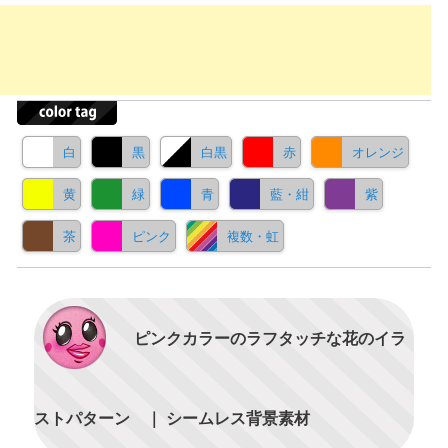
白
黒
白黒
赤
オレンジ
黄
緑
青
藍・紺
紫
茶
ピンク
複数・虹
ピンクカラーのラフタッチな花のイラ
ストパターン ｜ シームレス背景素材