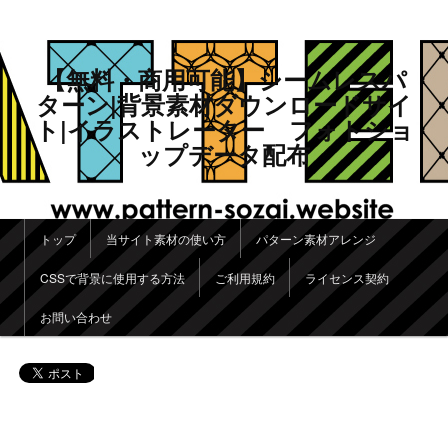
【無料・商用可能】シームレスパ
ターン|背景素材ダウンロードサイ
ト|イラストレーター フォトショ
ップデータ配布
メインメニュー
トップ
当サイト素材の使い方
パターン素材アレンジ
メインコンテンツへ移動
サブコンテンツへ移動
CSSで背景に使用する方法
ご利用規約
ライセンス契約
お問い合わせ