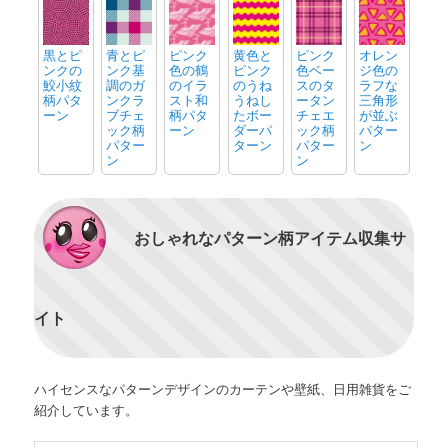
黒とピ
青とピ
ピンク
黄色と
ピンク
オレン
ンクの
ンク基
色の鶴
ピンク
色ベー
ジ色の
鮫小紋
調のガ
のイラ
のうね
スのタ
ラフな
柄パタ
ンクラ
スト和
うねし
ータン
三角形
ーン
ブチェ
柄パタ
たボー
チェエ
が並ぶ
ック柄
ーン
ダーパ
ック柄
パター
パター
ターン
パター
ン
ン
ン
おしゃれなパターン柄アイテム収集サ
イト
ハイセンスなパターンデザインのカーテンや壁紙、日用雑貨をご
紹介しています。