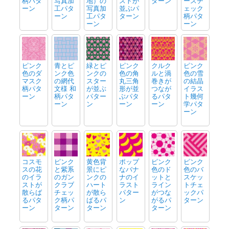
柄パタ
写真加
地）の
ストが
ターン
ースチ
ーン
工パタ
写真加
並ぶパ
ェック
ーン
工パタ
ターン
柄パタ
ーン
ーン
ピンク
青とピ
緑とピ
ピンク
クルク
ピンク
色のダ
ンク色
ンクの
色の角
ルと渦
色の雪
マスク
の網代
スター
丸三角
巻きが
の結晶
柄パタ
文様 和
が並ぶ
形が並
つなが
イラス
ーン
柄パタ
パター
ぶパタ
るパタ
ト幾何
ーン
ン
ーン
ーン
学パタ
ーン
コスモ
ピンク
黄色背
ポップ
ピンク
ピンク
スの花
と紫系
景にピ
なバナ
色のド
色のバ
のイラ
のガン
ンクの
ナのイ
ットと
スケッ
ストが
クラブ
ハート
ラスト
ライン
トチェ
散らば
チェッ
が散ら
パター
がつな
ックパ
るパタ
ク柄パ
ばるパ
ン
がるパ
ターン
ーン
ターン
ターン
ターン