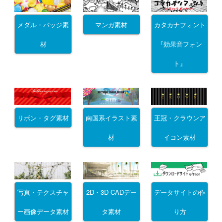
メダル・バッジ素
マンガ素材
カタカナフォント
材
『効果音フォン
ト』
リボン・タグ素材
南国系イラスト素
王冠・クラウンア
材
イコン素材
写真・テクスチャ
2D・3D CADデー
データサイトの作
ー画像データ素材
タ素材
り方