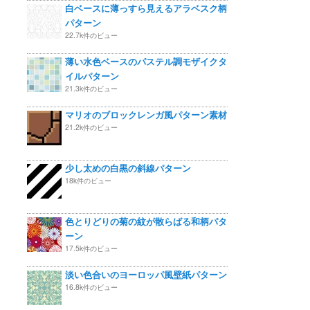
白ベースに薄っすら見えるアラベスク柄
パターン
22.7k件のビュー
薄い水色ベースのパステル調モザイクタ
イルパターン
21.3k件のビュー
マリオのブロックレンガ風パターン素材
21.2k件のビュー
少し太めの白黒の斜線パターン
18k件のビュー
色とりどりの菊の紋が散らばる和柄パタ
ーン
17.5k件のビュー
淡い色合いのヨーロッパ風壁紙パターン
16.8k件のビュー