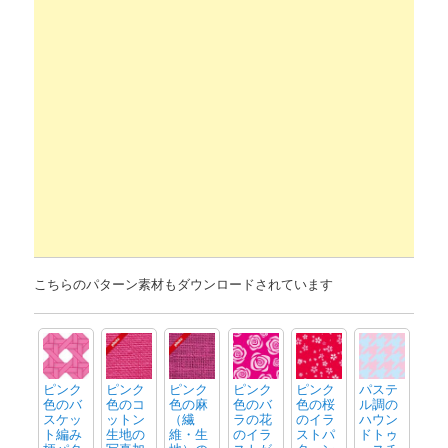
こちらのパターン素材もダウンロードされています
ピンク
ピンク
ピンク
ピンク
ピンク
パステ
色のバ
色のコ
色の麻
色のバ
色の桜
ル調の
スケッ
ットン
（繊
ラの花
のイラ
ハウン
ト編み
生地の
維・生
のイラ
ストパ
ドトゥ