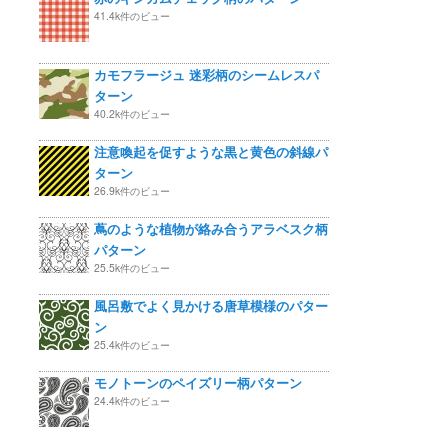
41.4k件のビュー
カモフラージュ 迷彩柄のシームレスパ
ターン
40.2k件のビュー
注意喚起を促すような黒と黄色の斜線パ
ターン
26.9k件のビュー
蔦のような植物が絡み合うアラベスク柄
パターン
25.5k件のビュー
風呂敷でよく見かける唐草模様のパター
ン
25.4k件のビュー
モノトーンのペイズリー柄パターン
24.4k件のビュー