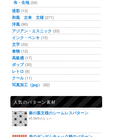
布・生地
(24)
迷彩
(13)
和風 古来 文様
(271)
洋風
(90)
アジアン・エスニック
(33)
インク・ペンキ
(15)
文字
(33)
食物
(12)
高級感
(17)
ポップ
(30)
レトロ
(8)
クール
(11)
写真加工（jpg）
(92)
人気のパターン素材
麻の葉文様のシームレスパターン
45.5k件のビュー
赤のギンガムチェック柄のパターン