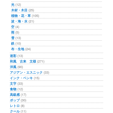
光
(12)
木材・木目
(25)
植物・花・草
(105)
波・海・水
(21)
空
(4)
雨
(5)
雪
(13)
鉄
(10)
布・生地
(24)
迷彩
(13)
和風 古来 文様
(271)
洋風
(90)
アジアン・エスニック
(33)
インク・ペンキ
(15)
文字
(33)
食物
(12)
高級感
(17)
ポップ
(30)
レトロ
(8)
クール
(11)