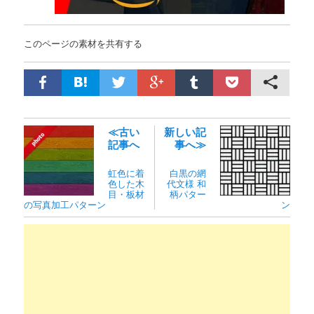
このページの素材を共有する
≪古い
新しい記
記事へ
事へ≫
虹色に着
白黒の網
色した木
代文様 和
目・板材
柄パター
の写真加工パターン
ン