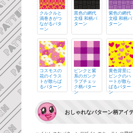
クルクルと
黒色の網代
紫色の網代
渦巻きがつ
文様 和柄パ
文様 和柄パ
ながるパタ
ターン
ターン
ーン
コスモスの
ピンクと紫
黄色背景に
花のイラス
系のガンク
ピンクのハ
トが散らば
ラブチェッ
ートが散ら
るパターン
ク柄パター
ばるパター
ン
ン
おしゃれなパターン柄アイ