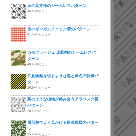
麻の葉文様のシームレスパターン
45.5k件のビュー
赤のギンガムチェック柄のパターン
41.4k件のビュー
カモフラージュ 迷彩柄のシームレスパ
ターン
40.2k件のビュー
注意喚起を促すような黒と黄色の斜線パ
ターン
26.9k件のビュー
蔦のような植物が絡み合うアラベスク柄
パターン
25.5k件のビュー
風呂敷でよく見かける唐草模様のパター
ン
25.4k件のビュー