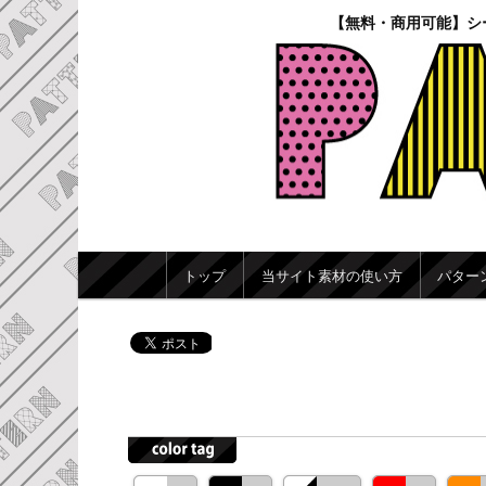
【無料・商用可能】シ
メインメニュー
トップ
当サイト素材の使い方
パター
メインコンテンツへ移動
サブコンテンツへ移動