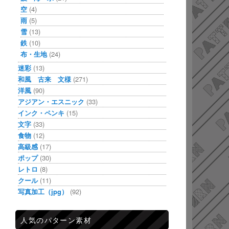
空
(4)
雨
(5)
雪
(13)
鉄
(10)
布・生地
(24)
迷彩
(13)
和風 古来 文様
(271)
洋風
(90)
アジアン・エスニック
(33)
インク・ペンキ
(15)
文字
(33)
食物
(12)
高級感
(17)
ポップ
(30)
レトロ
(8)
クール
(11)
写真加工（jpg）
(92)
人気のパターン素材