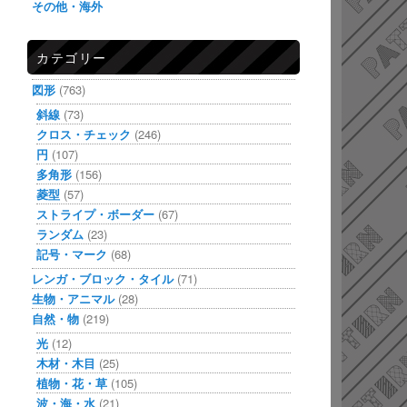
その他・海外
カテゴリー
図形
(763)
斜線
(73)
クロス・チェック
(246)
円
(107)
多角形
(156)
菱型
(57)
ストライプ・ボーダー
(67)
ランダム
(23)
記号・マーク
(68)
レンガ・ブロック・タイル
(71)
生物・アニマル
(28)
自然・物
(219)
光
(12)
木材・木目
(25)
植物・花・草
(105)
波・海・水
(21)