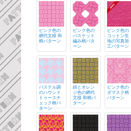
ピンク色の
ピンク色の
ピンク色の
網代文様 和
バスケット
コットン生
柄パターン
編み柄パタ
地の写真加
ーン
工パターン
パステル調
紺とオレン
ピンク色の
のハウンド
ジ色の網代
ダマスク柄
トゥースチ
文様 和柄パ
パターン
ェック柄パ
ターン
ターン