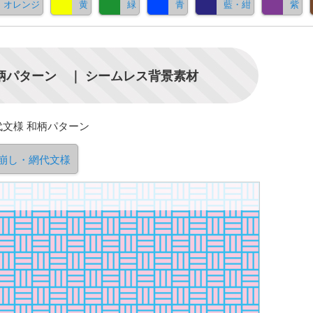
オレンジ
黄
緑
青
藍・紺
紫
柄パターン ｜ シームレス背景素材
文様 和柄パターン
崩し・網代文様