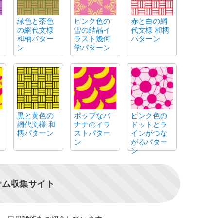
緑色と茶色
ピンク色の
赤と白の網
の網代文様
雪の結晶イ
代文様 和柄
和柄パター
ラスト幾何
パターン
ン
学パターン
黒と黄色の
ポップなバ
ピンク色の
網代文様 和
ナナのイラ
ドットとラ
柄パターン
ストパター
インがつな
ン
がるパター
ン
テム収集サイト