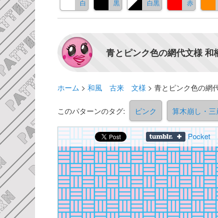
白
黒
白黒
赤
青とピンク色の網代文様 和
ホーム
>
和風 古来 文様
>
青とピンク色の網代
このパターンのタグ:
ピンク
算木崩し・三
Pocket