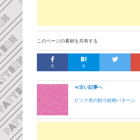
このページの素材を共有する
0
0
≪古い記事へ
ピンク色の鮫小紋柄パターン