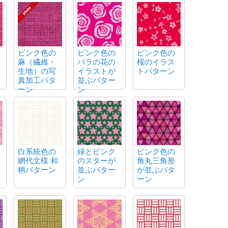
ピンク色の
ピンク色の
ピンク色の
麻（繊維・
バラの花の
桜のイラス
生地）の写
イラストが
トパターン
真加工パタ
並ぶパター
ーン
ン
白系統色の
緑とピンク
ピンク色の
網代文様 和
のスターが
角丸三角形
柄パターン
並ぶパター
が並ぶパタ
ン
ーン