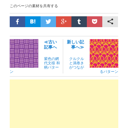
このページの素材を共有する
≪古い
新しい記
記事へ
事へ≫
紫色の網
クルクル
代文様 和
と渦巻き
柄パター
がつなが
ン
るパターン