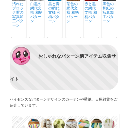
汚れた
白黒の
黒と青
茶色の
赤と黒
黒色の
ブロッ
網代文
の網代
網代文
の網代
和紙の
ク塀の
様 和柄
文様 和
様 和柄
文様 和
写真加
写真加
パター
柄パタ
パター
柄パタ
工パタ
工パタ
ン
ーン
ン
ーン
ーン
ーン
おしゃれなパターン柄アイテム収集サ
イト
ハイセンスなパターンデザインのカーテンや壁紙、日用雑貨をご
紹介しています。