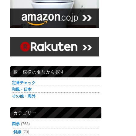
柄・模様の名前から探す
定番チェック
和風・日本
その他・海外
カテゴリー
図形
(763)
斜線
(73)