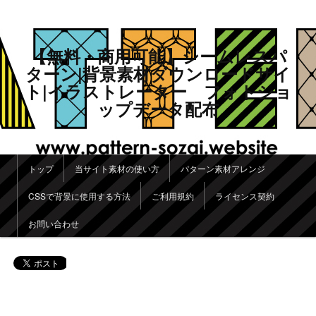
【無料・商用可能】シームレスパ
ターン|背景素材ダウンロードサイ
ト|イラストレーター フォトショ
ップデータ配布
メインメニュー
トップ
当サイト素材の使い方
パターン素材アレンジ
メインコンテンツへ移動
サブコンテンツへ移動
CSSで背景に使用する方法
ご利用規約
ライセンス契約
お問い合わせ