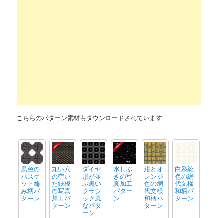
こちらのパターン素材もダウンロードされています
黒色の
丸い穴
ダイヤ
水しぶ
紺とオ
白系統
バスケ
の空い
形が並
きの写
レンジ
色の網
ット編
た鉄板
ぶ黒い
真加工
色の網
代文様
み柄パ
の写真
クラシ
パター
代文様
和柄パ
ターン
加工パ
ック風
ン
和柄パ
ターン
ターン
なパタ
ターン
ーン