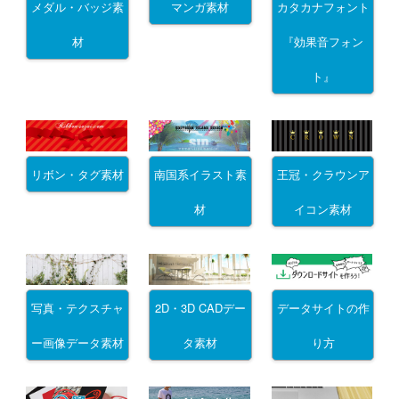
メダル・バッジ素
マンガ素材
カタカナフォント
材
『効果音フォン
ト』
リボン・タグ素材
南国系イラスト素
王冠・クラウンア
材
イコン素材
写真・テクスチャ
2D・3D CADデー
データサイトの作
ー画像データ素材
タ素材
り方