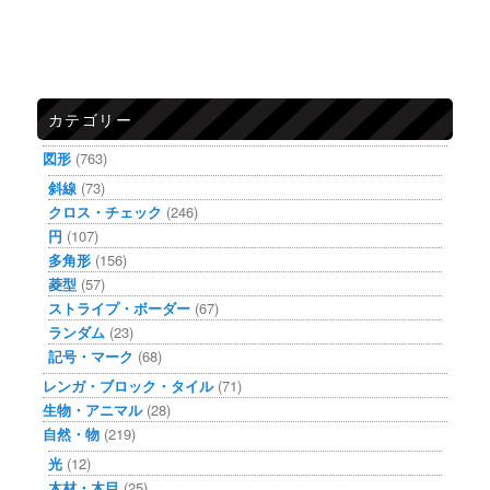
カテゴリー
図形
(763)
斜線
(73)
クロス・チェック
(246)
円
(107)
多角形
(156)
菱型
(57)
ストライプ・ボーダー
(67)
ランダム
(23)
記号・マーク
(68)
レンガ・ブロック・タイル
(71)
生物・アニマル
(28)
自然・物
(219)
光
(12)
木材・木目
(25)