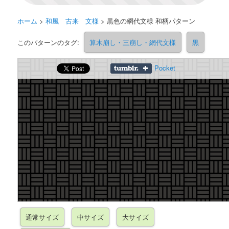
ホーム
>
和風 古来 文様
>
黒色の網代文様 和柄パターン
このパターンのタグ:
算木崩し・三崩し・網代文様
黒
Pocket