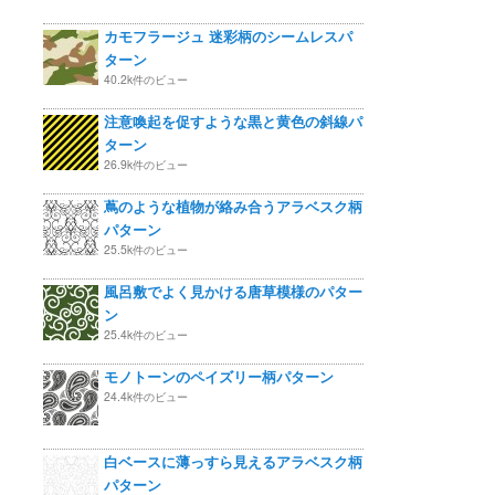
カモフラージュ 迷彩柄のシームレスパ
ターン
40.2k件のビュー
注意喚起を促すような黒と黄色の斜線パ
ターン
26.9k件のビュー
蔦のような植物が絡み合うアラベスク柄
パターン
25.5k件のビュー
風呂敷でよく見かける唐草模様のパター
ン
25.4k件のビュー
モノトーンのペイズリー柄パターン
24.4k件のビュー
白ベースに薄っすら見えるアラベスク柄
パターン