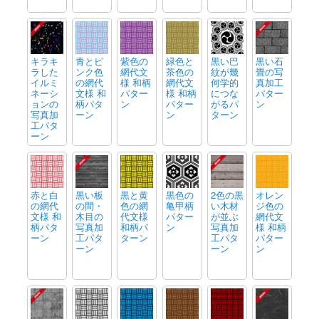
キラキ
青とピ
紫色の
緑色と
黒い巴
黒い石
ラした
ンク色
網代文
茶色の
紋が幾
畳の写
イルミ
の網代
様 和柄
網代文
何学的
真加工
ネーシ
文様 和
パター
様 和柄
につな
パター
ョンの
柄パタ
ン
パター
がるパ
ン
写真加
ーン
ン
ターン
工パタ
ーン
赤と白
黒い板
黒と黄
黒色の
2色の黒
オレン
の網代
の間・
色の網
亀甲柄
い木材
ジ色の
文様 和
木目の
代文様
パター
が並ぶ
網代文
柄パタ
写真加
和柄パ
ン
写真加
様 和柄
ーン
工パタ
ターン
工パタ
パター
ーン
ーン
ン