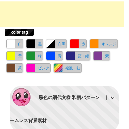
白
黒
白黒
赤
オレンジ
黄
緑
青
藍・紺
紫
茶
ピンク
複数・虹
黒色の網代文様 和柄パターン ｜ シ
ームレス背景素材