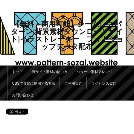
【無料・商用可能】シームレスパ
ターン|背景素材ダウンロードサイ
ト|イラストレーター フォトショ
ップデータ配布
メインメニュー
トップ
当サイト素材の使い方
パターン素材アレンジ
メインコンテンツへ移動
サブコンテンツへ移動
CSSで背景に使用する方法
ご利用規約
ライセンス契約
お問い合わせ