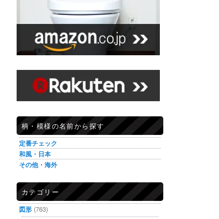
柄・模様の名前から探す
定番チェック
和風・日本
その他・海外
カテゴリー
図形
(763)