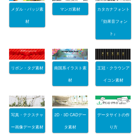
メダル・バッジ素
マンガ素材
カタカナフォント
材
『効果音フォン
ト』
リボン・タグ素材
南国系イラスト素
王冠・クラウンア
材
イコン素材
写真・テクスチャ
2D・3D CADデー
データサイトの作
ー画像データ素材
タ素材
り方