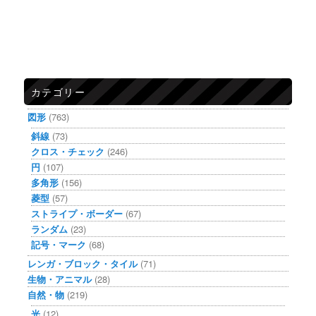
カテゴリー
図形
(763)
斜線
(73)
クロス・チェック
(246)
円
(107)
多角形
(156)
菱型
(57)
ストライプ・ボーダー
(67)
ランダム
(23)
記号・マーク
(68)
レンガ・ブロック・タイル
(71)
生物・アニマル
(28)
自然・物
(219)
光
(12)