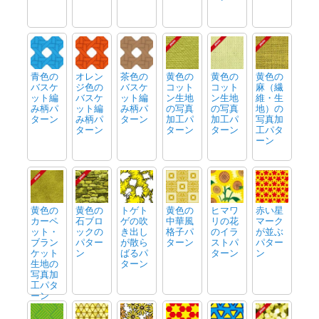
青色の
オレン
茶色の
黄色の
黄色の
黄色の
バスケ
ジ色の
バスケ
コット
コット
麻（繊
ット編
バスケ
ット編
ン生地
ン生地
維・生
み柄パ
ット編
み柄パ
の写真
の写真
地）の
ターン
み柄パ
ターン
加工パ
加工パ
写真加
ターン
ターン
ターン
工パタ
ーン
黄色の
黄色の
トゲト
黄色の
ヒマワ
赤い星
カーペ
石ブロ
ゲの吹
中華風
リの花
マーク
ット・
ックの
き出し
格子パ
のイラ
が並ぶ
ブラン
パター
が散ら
ターン
ストパ
パター
ケット
ン
ばるパ
ターン
ン
生地の
ターン
写真加
工パタ
ーン