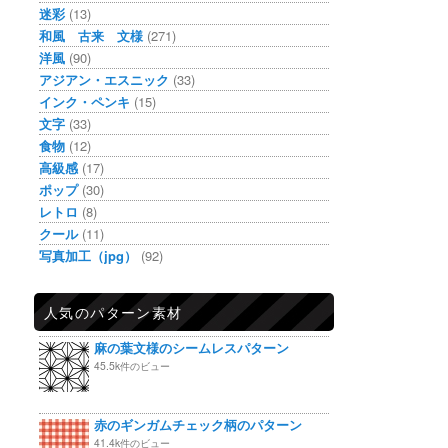
迷彩
(13)
和風 古来 文様
(271)
洋風
(90)
アジアン・エスニック
(33)
インク・ペンキ
(15)
文字
(33)
食物
(12)
高級感
(17)
ポップ
(30)
レトロ
(8)
クール
(11)
写真加工（jpg）
(92)
人気のパターン素材
麻の葉文様のシームレスパターン
45.5k件のビュー
赤のギンガムチェック柄のパターン
41.4k件のビュー