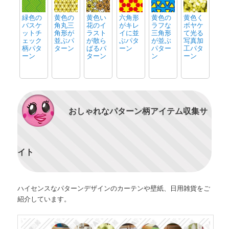
緑色の
黄色の
黄色い
六角形
黄色の
黄色く
バスケ
角丸三
花のイ
がキレ
ラフな
ボヤケ
ットチ
角形が
ラスト
イに並
三角形
て光る
ェック
並ぶパ
が散ら
ぶパタ
が並ぶ
写真加
柄パタ
ターン
ばるパ
ーン
パター
工パタ
ーン
ターン
ン
ーン
おしゃれなパターン柄アイテム収集サ
イト
ハイセンスなパターンデザインのカーテンや壁紙、日用雑貨をご
紹介しています。