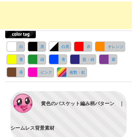
白
黒
白黒
赤
オレンジ
黄
緑
青
藍・紺
紫
茶
ピンク
複数・虹
黄色のバスケット編み柄パターン ｜
シームレス背景素材