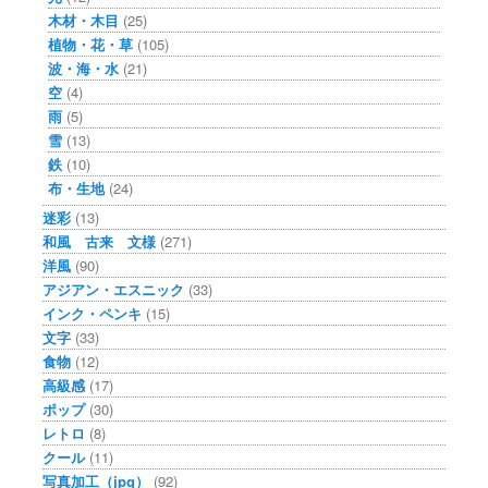
木材・木目
(25)
植物・花・草
(105)
波・海・水
(21)
空
(4)
雨
(5)
雪
(13)
鉄
(10)
布・生地
(24)
迷彩
(13)
和風 古来 文様
(271)
洋風
(90)
アジアン・エスニック
(33)
インク・ペンキ
(15)
文字
(33)
食物
(12)
高級感
(17)
ポップ
(30)
レトロ
(8)
クール
(11)
写真加工（jpg）
(92)