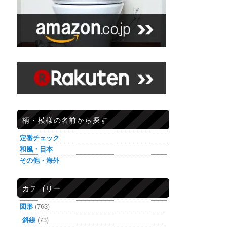
柄・模様の名前から探す
定番チェック
和風・日本
その他・海外
カテゴリー
図形
(763)
斜線
(73)