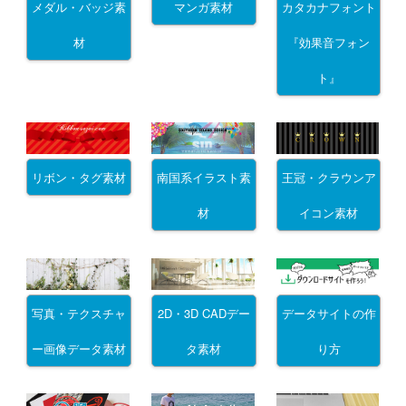
メダル・バッジ素
マンガ素材
カタカナフォント
材
『効果音フォン
ト』
リボン・タグ素材
南国系イラスト素
王冠・クラウンア
材
イコン素材
写真・テクスチャ
2D・3D CADデー
データサイトの作
ー画像データ素材
タ素材
り方