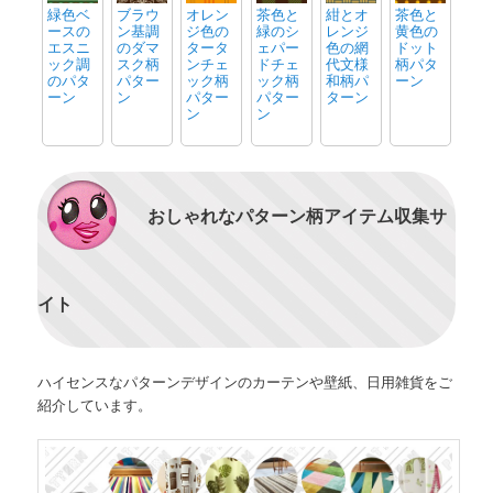
緑色ベ
ブラウ
オレン
茶色と
紺とオ
茶色と
ースの
ン基調
ジ色の
緑のシ
レンジ
黄色の
エスニ
のダマ
タータ
ェパー
色の網
ドット
ック調
スク柄
ンチェ
ドチェ
代文様
柄パタ
のパタ
パター
ック柄
ック柄
和柄パ
ーン
ーン
ン
パター
パター
ターン
ン
ン
おしゃれなパターン柄アイテム収集サ
イト
ハイセンスなパターンデザインのカーテンや壁紙、日用雑貨をご
紹介しています。