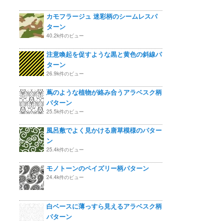
カモフラージュ 迷彩柄のシームレスパ
ターン
40.2k件のビュー
注意喚起を促すような黒と黄色の斜線パ
ターン
26.9k件のビュー
蔦のような植物が絡み合うアラベスク柄
パターン
25.5k件のビュー
風呂敷でよく見かける唐草模様のパター
ン
25.4k件のビュー
モノトーンのペイズリー柄パターン
24.4k件のビュー
白ベースに薄っすら見えるアラベスク柄
パターン