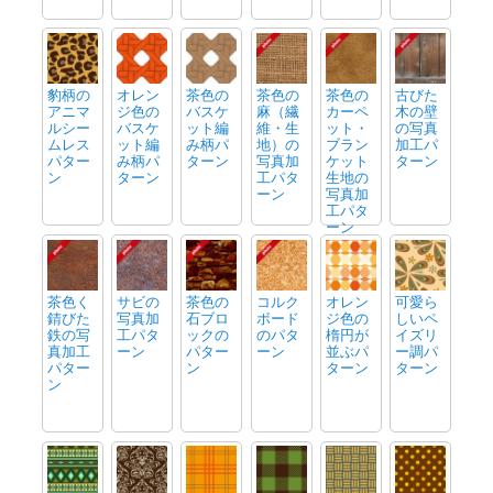
豹柄の
オレン
茶色の
茶色の
茶色の
古びた
アニマ
ジ色の
バスケ
麻（繊
カーペ
木の壁
ルシー
バスケ
ット編
維・生
ット・
の写真
ムレス
ット編
み柄パ
地）の
ブラン
加工パ
パター
み柄パ
ターン
写真加
ケット
ターン
ン
ターン
工パタ
生地の
ーン
写真加
工パタ
ーン
茶色く
サビの
茶色の
コルク
オレン
可愛ら
錆びた
写真加
石ブロ
ボード
ジ色の
しいペ
鉄の写
工パタ
ックの
のパタ
楕円が
イズリ
真加工
ーン
パター
ーン
並ぶパ
ー調パ
パター
ン
ターン
ターン
ン