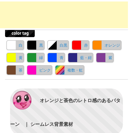
白
黒
白黒
赤
オレンジ
黄
緑
青
藍・紺
紫
茶
ピンク
複数・虹
オレンジと茶色のレトロ感のあるパタ
ーン ｜ シームレス背景素材