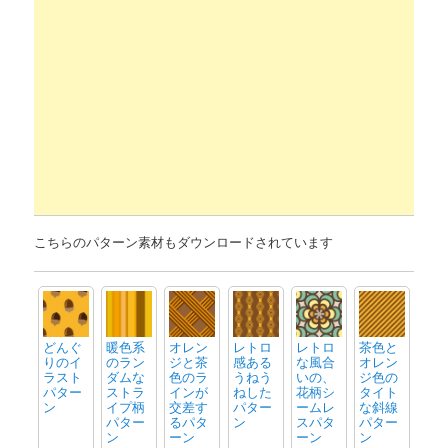
こちらのパターン素材もダウンロードされています
どんぐ
暖色系
オレン
レトロ
レトロ
茶色と
りのイ
のラン
ジと茶
感ある
な風合
オレン
ラスト
ダムな
色のラ
うねう
いの、
ジ色の
パター
ストラ
インが
ねした
花柄シ
タイト
ン
イプ柄
交差す
パター
ームレ
な斜線
パター
るパタ
ン
スパタ
パター
ン
ーン
ーン
ン