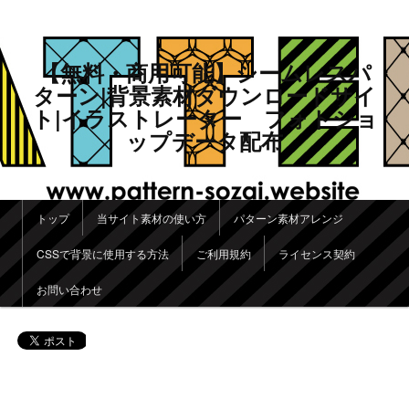
【無料・商用可能】シームレスパ
ターン|背景素材ダウンロードサイ
ト|イラストレーター フォトショ
ップデータ配布
メインメニュー
トップ
当サイト素材の使い方
パターン素材アレンジ
メインコンテンツへ移動
サブコンテンツへ移動
CSSで背景に使用する方法
ご利用規約
ライセンス契約
お問い合わせ