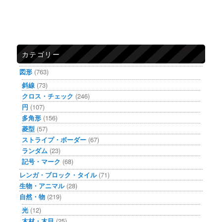
カテゴリー
図形
(763)
斜線
(73)
クロス・チェック
(246)
円
(107)
多角形
(156)
菱型
(57)
ストライプ・ボーダー
(67)
ランダム
(23)
記号・マーク
(68)
レンガ・ブロック・タイル
(71)
生物・アニマル
(28)
自然・物
(219)
光
(12)
木材・木目
(25)