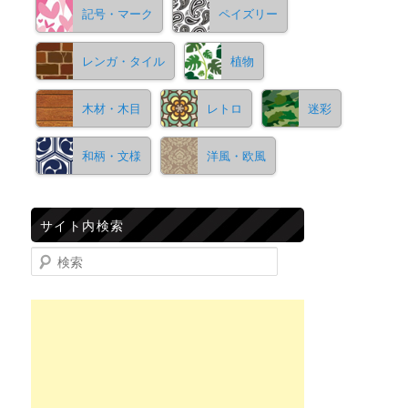
記号・マーク
ペイズリー
レンガ・タイル
植物
木材・木目
レトロ
迷彩
和柄・文様
洋風・欧風
サイト内検索
検索