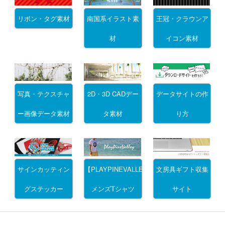
リボン・タグ素材
南国系イラスト素
王冠・クラウンア
材
イコン素材
写真・テクスチャ
2D・3D CADデー
データサイトの作
ー画像データ素材
タ素材
り方
サインカッティン
文房具ギフト収集
【PLAYPINEVALLEY】
グステッカー
サイト
メンズTシャツ