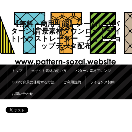
【無料・商用可能】シームレスパ
ターン|背景素材ダウンロードサイ
ト|イラストレーター フォトショ
ップデータ配布
メインメニュー
トップ
当サイト素材の使い方
パターン素材アレンジ
メインコンテンツへ移動
サブコンテンツへ移動
CSSで背景に使用する方法
ご利用規約
ライセンス契約
お問い合わせ