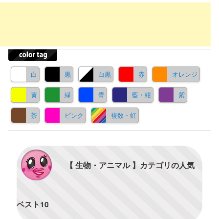
白
黒
白黒
赤
オレンジ
黄
緑
青
藍・紺
紫
茶
ピンク
複数・虹
【 生物・アニマル 】カテゴリの人気
ベスト10