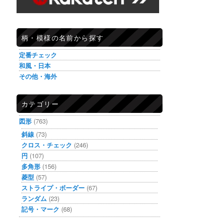
柄・模様の名前から探す
定番チェック
和風・日本
その他・海外
カテゴリー
図形
(763)
斜線
(73)
クロス・チェック
(246)
円
(107)
多角形
(156)
菱型
(57)
ストライプ・ボーダー
(67)
ランダム
(23)
記号・マーク
(68)