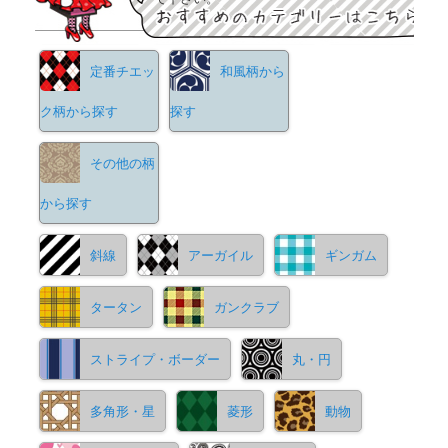
定番チエッ
和風柄から
ク柄から探す
探す
その他の柄
から探す
斜線
アーガイル
ギンガム
タータン
ガンクラブ
ストライプ・ボーダー
丸・円
多角形・星
菱形
動物