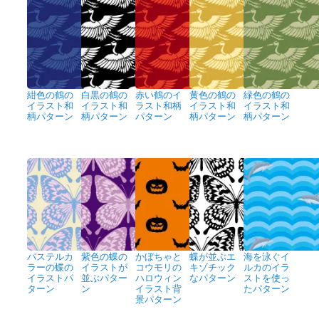
紺色の鶴の
白黒の鶴の
赤い鶴のイ
黄色の鶴の
緑色の鶴の
イラスト和
イラスト和
ラスト和柄
イラスト和
イラスト和
柄パターン
柄パターン
パターン
柄パターン
柄パターン
パステルカ
紫色の蝶の
かぼちゃと
蝶が並ぶエ
海を泳ぐイ
ラーの蝶の
イラストが
コウモリの
キゾチック
ルカのイラ
イラストパ
並ぶパター
ハロウィン
なパターン
ストを使っ
ターン
ン
イラスト背
たパターン
景パターン