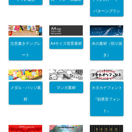
パターンブラシ
注意書きテンプレ
A4サイズ背景素材
水の素材（切り抜
ート
き）
メダル・バッジ素
マンガ素材
カタカナフォント
材
『効果音フォン
ト』