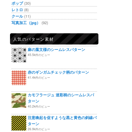
ポップ
(30)
レトロ
(8)
クール
(11)
写真加工（jpg）
(92)
人気のパターン素材
麻の葉文様のシームレスパターン
45.5k件のビュー
赤のギンガムチェック柄のパターン
41.4k件のビュー
カモフラージュ 迷彩柄のシームレスパ
ターン
40.2k件のビュー
注意喚起を促すような黒と黄色の斜線パ
ターン
26.9k件のビュー