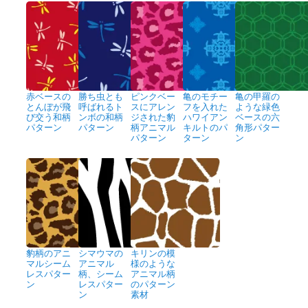
赤ベースの
勝ち虫とも
ピンクベー
亀のモチー
亀の甲羅の
とんぼが飛
呼ばれるト
スにアレン
フを入れた
ような緑色
び交う和柄
ンボの和柄
ジされた豹
ハワイアン
ベースの六
パターン
パターン
柄アニマル
キルトのパ
角形パター
パターン
ターン
ン
豹柄のアニ
シマウマの
キリンの模
マルシーム
アニマル
様のような
レスパター
柄、シーム
アニマル柄
ン
レスパター
のパターン
ン
素材