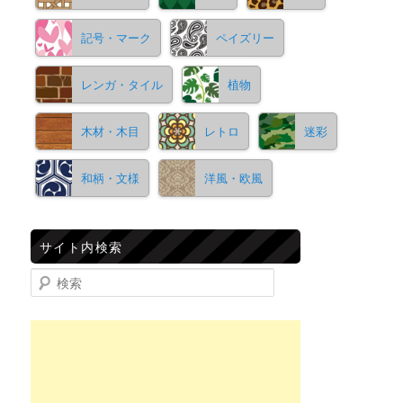
記号・マーク
ペイズリー
レンガ・タイル
植物
木材・木目
レトロ
迷彩
和柄・文様
洋風・欧風
サイト内検索
検索