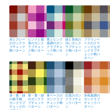
赤とグレー
ピンクと紫
青とピンク
緑と茶色の
ブラウンベ
のガンクラ
系のガンク
基調のガン
渋いガンク
ースのクラ
ブチェック
ラブチェッ
クラブチェ
ラブチェッ
シックなガ
柄パターン
ク柄パター
ック柄パタ
ク柄パター
ンクラブチ
ン
ーン
ン
ェック柄パ
ターン
赤・黄・緑
茶・黄・緑
青ベースの
白黒のガン
赤色基調の
の格子柄、
のガンクラ
ガンクラブ
クラブチェ
ガンクラブ
ガンクラブ
ブチェック
チェック柄
ックパター
チェックパ
チェックの
パターン
パターン
ン
ターン
パターン