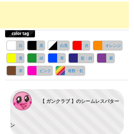
白
黒
白黒
赤
オレンジ
黄
緑
青
藍・紺
紫
茶
ピンク
複数・虹
【 ガンクラブ 】のシームレスパター
ン