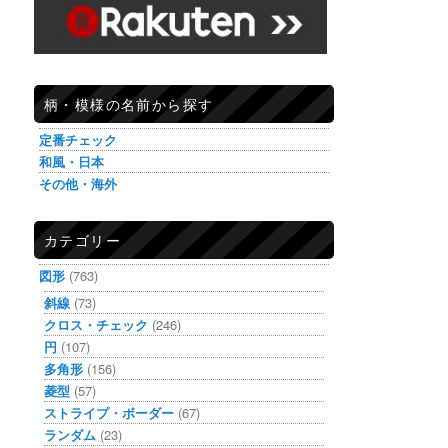
柄・模様の名前から探す
定番チェック
和風・日本
その他・海外
カテゴリー
図形
(763)
斜線
(73)
クロス・チェック
(246)
円
(107)
多角形
(156)
菱型
(57)
ストライプ・ボーダー
(67)
ランダム
(23)