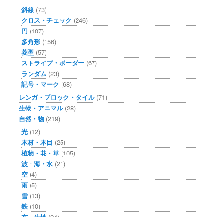
斜線
(73)
クロス・チェック
(246)
円
(107)
多角形
(156)
菱型
(57)
ストライプ・ボーダー
(67)
ランダム
(23)
記号・マーク
(68)
レンガ・ブロック・タイル
(71)
生物・アニマル
(28)
自然・物
(219)
光
(12)
木材・木目
(25)
植物・花・草
(105)
波・海・水
(21)
空
(4)
雨
(5)
雪
(13)
鉄
(10)
布・生地
(24)