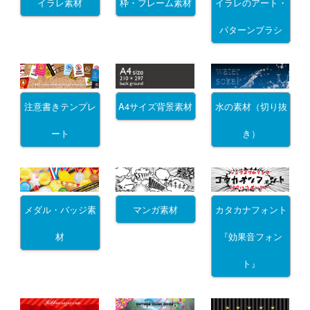
イラレ素材
枠・フレーム素材
イラレのアート・
パターンブラシ
注意書きテンプレ
A4サイズ背景素材
水の素材（切り抜
ート
き）
メダル・バッジ素
マンガ素材
カタカナフォント
材
『効果音フォン
ト』