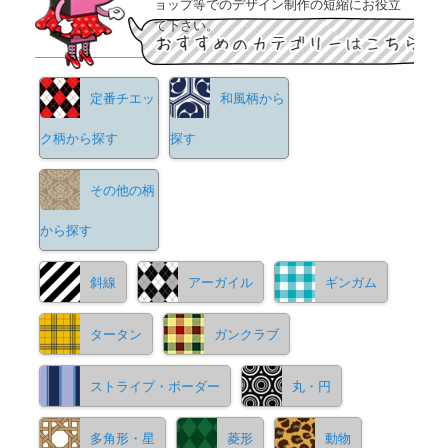
ョップ等でのデザイン制作の短縮にお役立
て下さい。
定番チエッ
和風柄から
ク柄から探す
探す
その他の柄
から探す
斜線
アーガイル
ギンガム
タータン
ガンクラブ
ストライプ・ボーダー
丸・円
多角形・星
菱形
動物