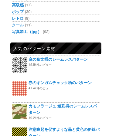
高級感
(17)
ポップ
(30)
レトロ
(8)
クール
(11)
写真加工（jpg）
(92)
人気のパターン素材
麻の葉文様のシームレスパターン
45.5k件のビュー
赤のギンガムチェック柄のパターン
41.4k件のビュー
カモフラージュ 迷彩柄のシームレスパ
ターン
40.2k件のビュー
注意喚起を促すような黒と黄色の斜線パ
ターン