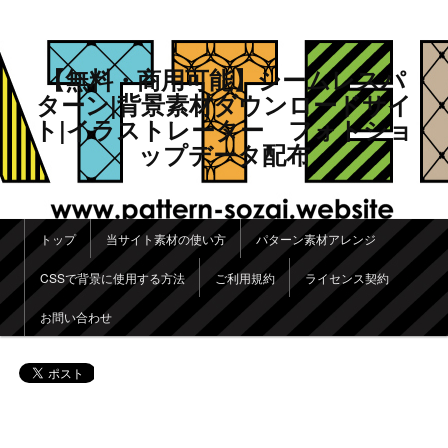
【無料・商用可能】シームレスパ
ターン|背景素材ダウンロードサイ
ト|イラストレーター フォトショ
ップデータ配布
メインメニュー
トップ
当サイト素材の使い方
パターン素材アレンジ
メインコンテンツへ移動
サブコンテンツへ移動
CSSで背景に使用する方法
ご利用規約
ライセンス契約
お問い合わせ