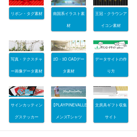
リボン・タグ素材
南国系イラスト素
王冠・クラウンア
材
イコン素材
写真・テクスチャ
2D・3D CADデー
データサイトの作
ー画像データ素材
タ素材
り方
サインカッティン
文房具ギフト収集
【PLAYPINEVALLEY】
グステッカー
サイト
メンズTシャツ