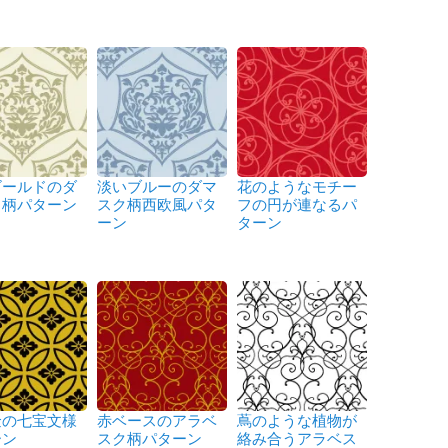
ゴールドのダ
淡いブルーのダマ
花のようなモチー
ク柄パターン
スク柄西欧風パタ
フの円が連なるパ
ーン
ターン
金の七宝文様
赤ベースのアラベ
蔦のような植物が
ーン
スク柄パターン
絡み合うアラベス