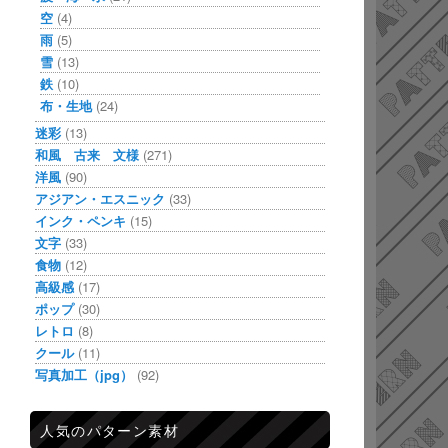
空
(4)
雨
(5)
雪
(13)
鉄
(10)
布・生地
(24)
迷彩
(13)
和風 古来 文様
(271)
洋風
(90)
アジアン・エスニック
(33)
インク・ペンキ
(15)
文字
(33)
食物
(12)
高級感
(17)
ポップ
(30)
レトロ
(8)
クール
(11)
写真加工（jpg）
(92)
人気のパターン素材