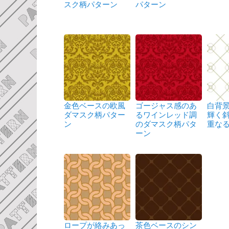
スク柄パターン
パターン
金色ベースの欧風
ゴージャス感のあ
白背
ダマスク柄パター
るワインレッド調
輝く
ン
のダマスク柄パタ
重な
ーン
ロープが絡みあっ
茶色ベースのシン