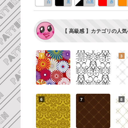
白
黒
白黒
赤
【 高級感 】カテゴリの人気