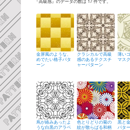
『高級感』のデータの数は 17 件です。
金屏風のような、
クラシカルで高級
薄い
めでたい格子パタ
感のあるテクスチ
マス
ーン
ャーパターン
蔦が絡みあったよ
色とりどりの菊の
黒と
うな白黒のアラベ
紋が散らばる和柄
パタ