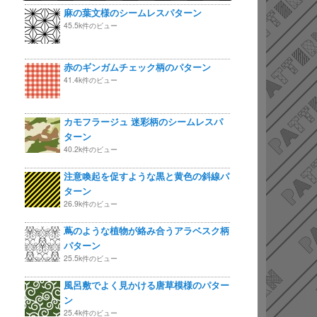
麻の葉文様のシームレスパターン
45.5k件のビュー
赤のギンガムチェック柄のパターン
41.4k件のビュー
カモフラージュ 迷彩柄のシームレスパ
ターン
40.2k件のビュー
注意喚起を促すような黒と黄色の斜線パ
ターン
26.9k件のビュー
蔦のような植物が絡み合うアラベスク柄
パターン
25.5k件のビュー
風呂敷でよく見かける唐草模様のパター
ン
25.4k件のビュー