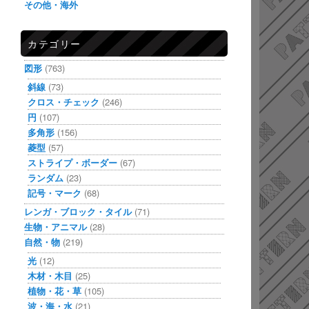
その他・海外
カテゴリー
図形
(763)
斜線
(73)
クロス・チェック
(246)
円
(107)
多角形
(156)
菱型
(57)
ストライプ・ボーダー
(67)
ランダム
(23)
記号・マーク
(68)
レンガ・ブロック・タイル
(71)
生物・アニマル
(28)
自然・物
(219)
光
(12)
木材・木目
(25)
植物・花・草
(105)
波・海・水
(21)