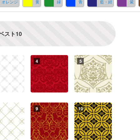
オレンジ
黄
緑
青
藍・紺
紫
ベスト10