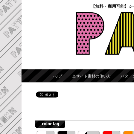
【無料・商用可能】シ
メインメニュー
トップ
当サイト素材の使い方
パター
メインコンテンツへ移動
サブコンテンツへ移動