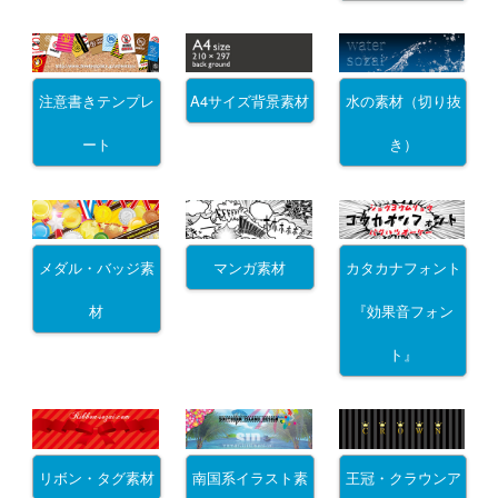
注意書きテンプレ
A4サイズ背景素材
水の素材（切り抜
ート
き）
メダル・バッジ素
マンガ素材
カタカナフォント
材
『効果音フォン
ト』
リボン・タグ素材
南国系イラスト素
王冠・クラウンア