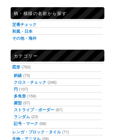
柄・模様の名前から探す
定番チェック
和風・日本
その他・海外
カテゴリー
図形
(763)
斜線
(73)
クロス・チェック
(246)
円
(107)
多角形
(156)
菱型
(57)
ストライプ・ボーダー
(67)
ランダム
(23)
記号・マーク
(68)
レンガ・ブロック・タイル
(71)
生物・アニマル
(28)