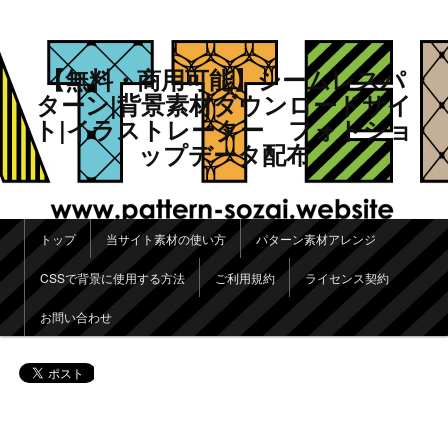
【無料・商用可能】シームレスパ
ターン|背景素材ダウンロードサイ
ト|イラストレーター フォトショ
ップデータ配布
メインメニュー
トップ
当サイト素材の使い方
パターン素材アレンジ
メインコンテンツへ移動
サブコンテンツへ移動
CSSで背景に使用する方法
ご利用規約
ライセンス契約
お問い合わせ