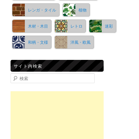
レンガ・タイル
植物
木材・木目
レトロ
迷彩
和柄・文様
洋風・欧風
サイト内検索
検索