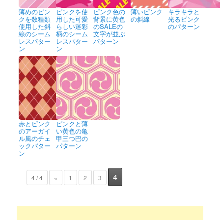
薄めのピン
ピンクを使
ピンク色の
薄いピンク
キラキラと
クを数種類
用した可愛
背景に黄色
の斜線
光るピンク
使用した斜
らしい迷彩
のSALEの
のパターン
線のシーム
柄のシーム
文字が並ぶ
レスパター
レスパター
パターン
ン
ン
赤とピンク
ピンクと薄
のアーガイ
い黄色の亀
ル風のチェ
甲三つ巴の
ックパター
パターン
ン
4
4 / 4
«
1
2
3