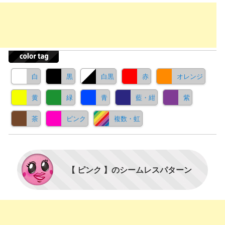
白
黒
白黒
赤
オレンジ
黄
緑
青
藍・紺
紫
茶
ピンク
複数・虹
【 ピンク 】のシームレスパターン