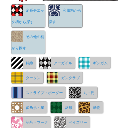
定番チエッ
和風柄から
ク柄から探す
探す
その他の柄
から探す
斜線
アーガイル
ギンガム
タータン
ガンクラブ
ストライプ・ボーダー
丸・円
多角形・星
菱形
動物
記号・マーク
ペイズリー