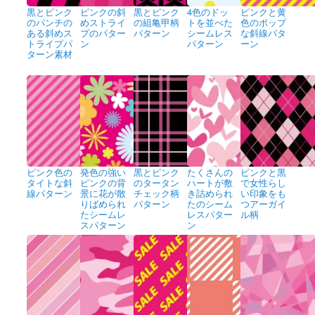
黒とピンク
ピンクの斜
黒とピンク
4色のドッ
ピンクと黄
のパンチの
めストライ
の組亀甲柄
トを並べた
色のポップ
ある斜めス
プのパター
パターン
シームレス
な斜線パタ
トライプパ
ン
パターン
ーン
ターン素材
ピンク色の
発色の強い
黒とピンク
たくさんの
ピンクと黒
タイトな斜
ピンクの背
のタータン
ハートが敷
で女性らし
線パターン
景に花が散
チェック柄
き詰められ
い印象をも
りばめられ
パターン
たのシーム
つアーガイ
たシームレ
レスパター
ル柄
スパターン
ン