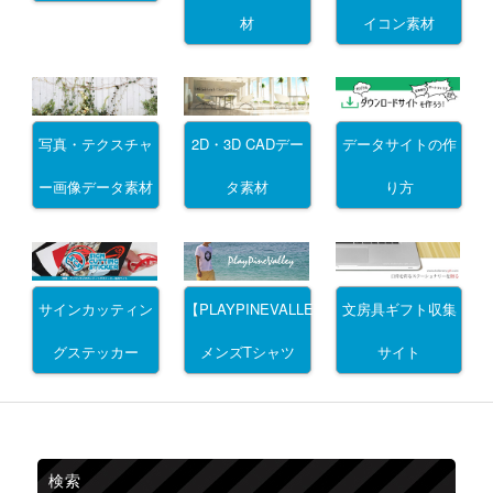
材
イコン素材
写真・テクスチャ
2D・3D CADデー
データサイトの作
ー画像データ素材
タ素材
り方
サインカッティン
文房具ギフト収集
【PLAYPINEVALLEY】
グステッカー
サイト
メンズTシャツ
検索