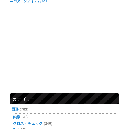
→パターンアイテム.net
カテゴリー
図形
(763)
斜線
(73)
クロス・チェック
(246)