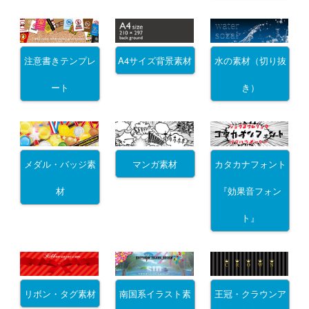
注意書きテンプレ
A4サイズ背景素材
水の素材（切り抜
ート
き）
メダル・バッジ素
マンガ素材
カタカナフォント
材
『効果音フォン
ト』
リボン・タグ素材
南国系イラスト素
王冠・クラウンア