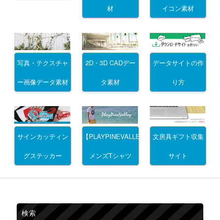
材
イコン素材
写真・テクスチャ
2D・3D CADデー
データサイトの作
ー画像データ素材
タ素材
り方
サインカッティン
文房具ギフト収集
【PLAYPINEVALLEY】
グステッカー
サイト
メンズTシャツ
検索