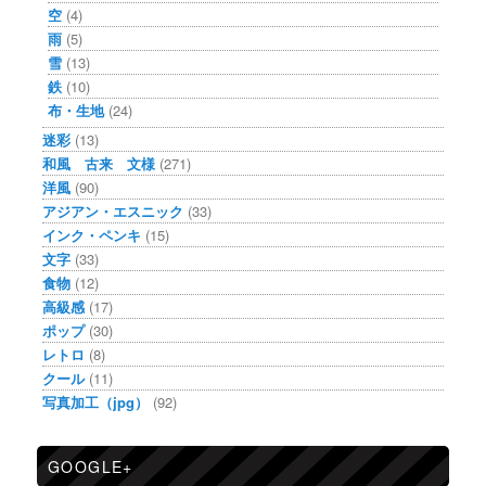
空
(4)
雨
(5)
雪
(13)
鉄
(10)
布・生地
(24)
迷彩
(13)
和風 古来 文様
(271)
洋風
(90)
アジアン・エスニック
(33)
インク・ペンキ
(15)
文字
(33)
食物
(12)
高級感
(17)
ポップ
(30)
レトロ
(8)
クール
(11)
写真加工（jpg）
(92)
GOOGLE+