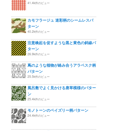
41.4k件のビュー
カモフラージュ 迷彩柄のシームレスパ
ターン
40.2k件のビュー
注意喚起を促すような黒と黄色の斜線パ
ターン
26.9k件のビュー
蔦のような植物が絡み合うアラベスク柄
パターン
25.5k件のビュー
風呂敷でよく見かける唐草模様のパター
ン
25.4k件のビュー
モノトーンのペイズリー柄パターン
24.4k件のビュー