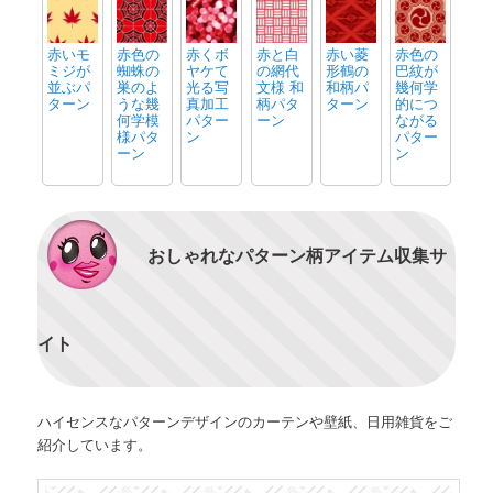
赤いモ
赤色の
赤くボ
赤と白
赤い菱
赤色の
ミジが
蜘蛛の
ヤケて
の網代
形鶴の
巴紋が
並ぶパ
巣のよ
光る写
文様 和
和柄パ
幾何学
ターン
うな幾
真加工
柄パタ
ターン
的につ
何学模
パター
ーン
ながる
様パタ
ン
パター
ーン
ン
おしゃれなパターン柄アイテム収集サ
イト
ハイセンスなパターンデザインのカーテンや壁紙、日用雑貨をご
紹介しています。