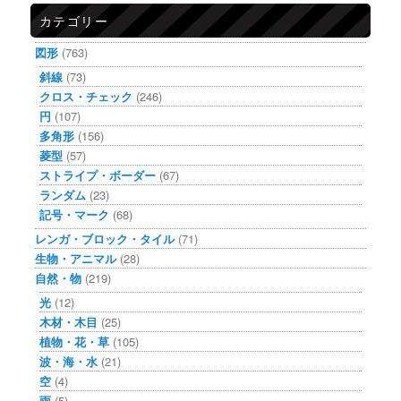
カテゴリー
図形
(763)
斜線
(73)
クロス・チェック
(246)
円
(107)
多角形
(156)
菱型
(57)
ストライプ・ボーダー
(67)
ランダム
(23)
記号・マーク
(68)
レンガ・ブロック・タイル
(71)
生物・アニマル
(28)
自然・物
(219)
光
(12)
木材・木目
(25)
植物・花・草
(105)
波・海・水
(21)
空
(4)
雨
(5)