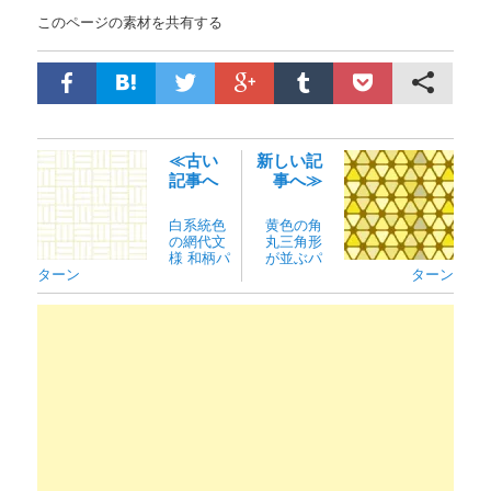
このページの素材を共有する
≪古い
新しい記
記事へ
事へ≫
白系統色
黄色の角
の網代文
丸三角形
様 和柄パ
が並ぶパ
ターン
ターン