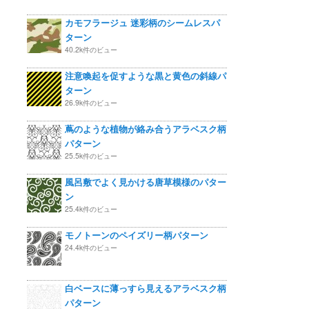
カモフラージュ 迷彩柄のシームレスパ
ターン
40.2k件のビュー
注意喚起を促すような黒と黄色の斜線パ
ターン
26.9k件のビュー
蔦のような植物が絡み合うアラベスク柄
パターン
25.5k件のビュー
風呂敷でよく見かける唐草模様のパター
ン
25.4k件のビュー
モノトーンのペイズリー柄パターン
24.4k件のビュー
白ベースに薄っすら見えるアラベスク柄
パターン