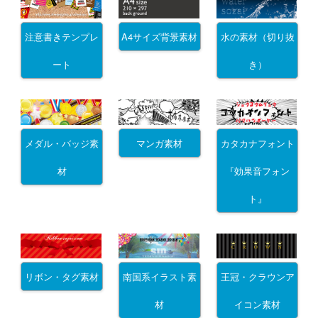
注意書きテンプレ
A4サイズ背景素材
水の素材（切り抜
ート
き）
メダル・バッジ素
マンガ素材
カタカナフォント
材
『効果音フォン
ト』
リボン・タグ素材
南国系イラスト素
王冠・クラウンア
材
イコン素材