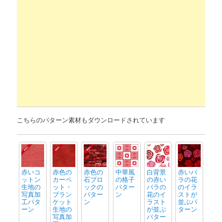
こちらのパターン素材もダウンロードされています
赤いコ
赤色の
赤色の
中華風
白背景
赤いバ
ットン
カーペ
石ブロ
の格子
の赤い
ラの花
生地の
ット・
ックの
パター
バラの
のイラ
写真加
ブラン
パター
ン
花のイ
ストが
工パタ
ケット
ン
ラスト
並ぶパ
ーン
生地の
が並ぶ
ターン
写真加
パター