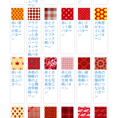
工パタ
ン
ーン
赤い星
グラデ
赤とグ
赤いド
赤いド
六角形
マーク
ーショ
レーの
ット柄
ット柄
がキレ
が並ぶ
ンがか
ガンク
パター
パター
イに並
パター
った赤
ラブチ
ン
ン
ぶパタ
ン
と白の
ェック
ーン
ハーリ
柄パタ
キンチ
ーン
ェック
柄パタ
ーン
赤いモ
赤色の
赤くボ
赤と白
赤い菱
赤色の
ミジが
蜘蛛の
ヤケて
の網代
形鶴の
巴紋が
並ぶパ
巣のよ
光る写
文様 和
和柄パ
幾何学
ターン
うな幾
真加工
柄パタ
ターン
的につ
何学模
パター
ーン
ながる
様パタ
ン
パター
ーン
ン