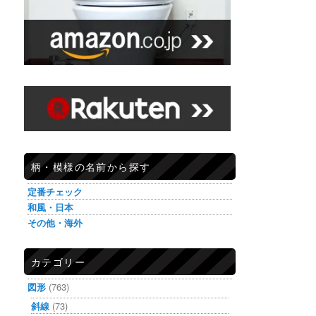
柄・模様の名前から探す
定番チェック
和風・日本
その他・海外
カテゴリー
図形
(763)
斜線
(73)