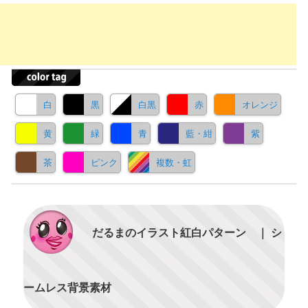
白
黒
白黒
赤
オレンジ
黄
緑
青
藍・紺
紫
茶
ピンク
複数・虹
だるまのイラスト紅白パターン ｜ シ
ームレス背景素材