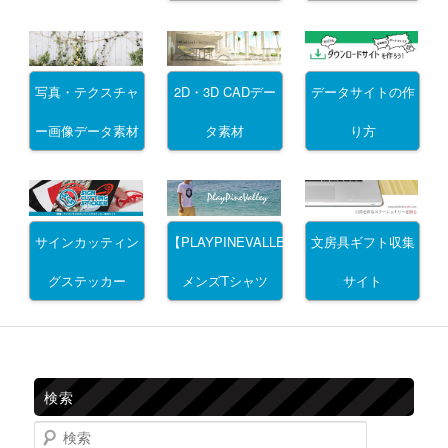
写真・テクスチャ
2D・3D CADデー
データサイトの作
ー画像データ素材
タ素材
り方
サインカッティン
文房具ギフト収集
【PLAYPINEVALLEY】
グステッカー
サイト
メンズTシャツ
検索
検索