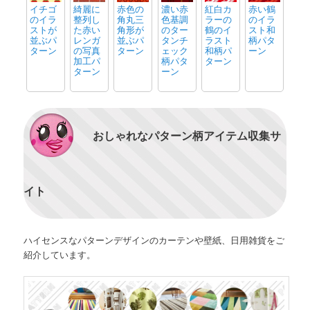
イチゴ
綺麗に
赤色の
濃い赤
紅白カ
赤い鶴
のイラ
整列し
角丸三
色基調
ラーの
のイラ
ストが
た赤い
角形が
のター
鶴のイ
スト和
並ぶパ
レンガ
並ぶパ
タンチ
ラスト
柄パタ
ターン
の写真
ターン
ェック
和柄パ
ーン
加工パ
柄パタ
ターン
ターン
ーン
おしゃれなパターン柄アイテム収集サ
イト
ハイセンスなパターンデザインのカーテンや壁紙、日用雑貨をご
紹介しています。