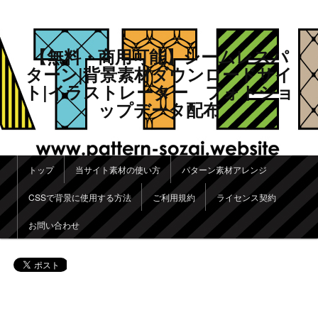
【無料・商用可能】シームレスパ
ターン|背景素材ダウンロードサイ
ト|イラストレーター フォトショ
ップデータ配布
メインメニュー
トップ
当サイト素材の使い方
パターン素材アレンジ
メインコンテンツへ移動
サブコンテンツへ移動
CSSで背景に使用する方法
ご利用規約
ライセンス契約
お問い合わせ