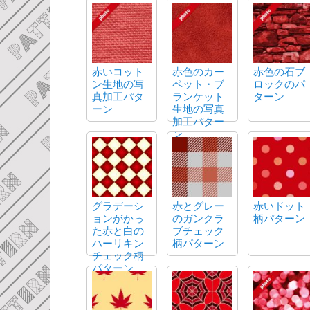
赤いコット
赤色のカー
赤色の石ブ
ン生地の写
ペット・ブ
ロックのパ
真加工パタ
ランケット
ターン
ーン
生地の写真
加工パター
ン
グラデーシ
赤とグレー
赤いドット
ョンがかっ
のガンクラ
柄パターン
た赤と白の
ブチェック
ハーリキン
柄パターン
チェック柄
パターン