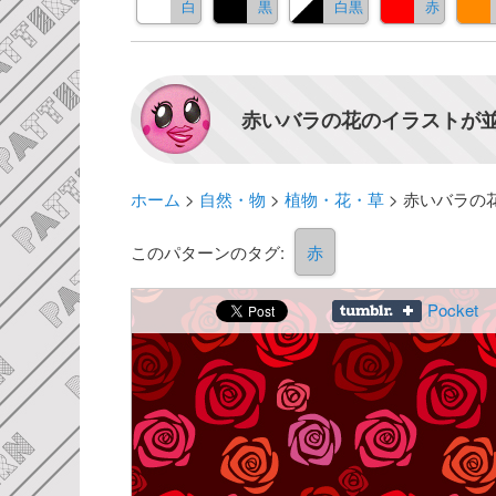
白
黒
白黒
赤
赤いバラの花のイラストが並
ホーム
>
自然・物
>
植物・花・草
>
赤いバラの
このパターンのタグ:
赤
Pocket