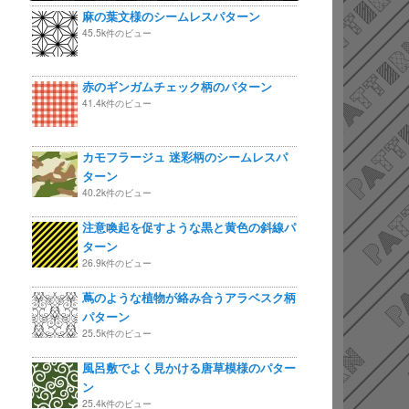
麻の葉文様のシームレスパターン
45.5k件のビュー
赤のギンガムチェック柄のパターン
41.4k件のビュー
カモフラージュ 迷彩柄のシームレスパ
ターン
40.2k件のビュー
注意喚起を促すような黒と黄色の斜線パ
ターン
26.9k件のビュー
蔦のような植物が絡み合うアラベスク柄
パターン
25.5k件のビュー
風呂敷でよく見かける唐草模様のパター
ン
25.4k件のビュー