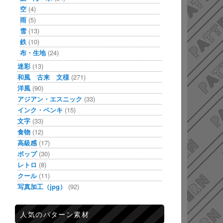
空
(4)
雨
(5)
雪
(13)
鉄
(10)
布・生地
(24)
迷彩
(13)
和風 古来 文様
(271)
洋風
(90)
アジアン・エスニック
(33)
インク・ペンキ
(15)
文字
(33)
食物
(12)
高級感
(17)
ポップ
(30)
レトロ
(8)
クール
(11)
写真加工（jpg）
(92)
人気のパターン素材