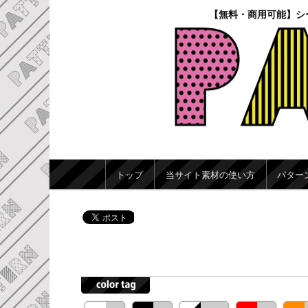
【無料・商用可能】シ
メインメニュー
トップ
当サイト素材の使い方
パター
メインコンテンツへ移動
サブコンテンツへ移動