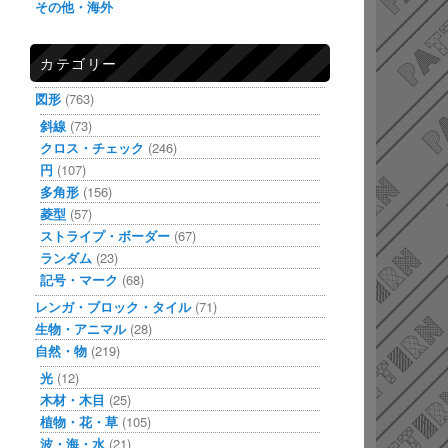
その他・海外
カテゴリー
図形
(763)
斜線
(73)
クロス・チェック
(246)
円
(107)
多角形
(156)
菱型
(57)
ストライプ・ボーダー
(67)
ランダム
(23)
記号・マーク
(68)
レンガ・ブロック・タイル
(71)
生物・アニマル
(28)
自然・物
(219)
光
(12)
木材・木目
(25)
植物・花・草
(105)
波・海・水
(21)