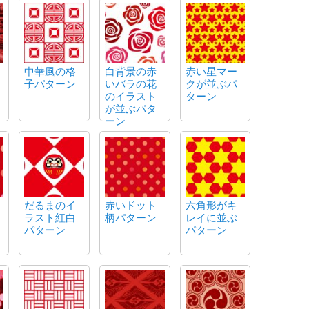
中華風の格
白背景の赤
赤い星マー
子パターン
いバラの花
クが並ぶパ
のイラスト
ターン
が並ぶパタ
ーン
だるまのイ
赤いドット
六角形がキ
ラスト紅白
柄パターン
レイに並ぶ
パターン
パターン