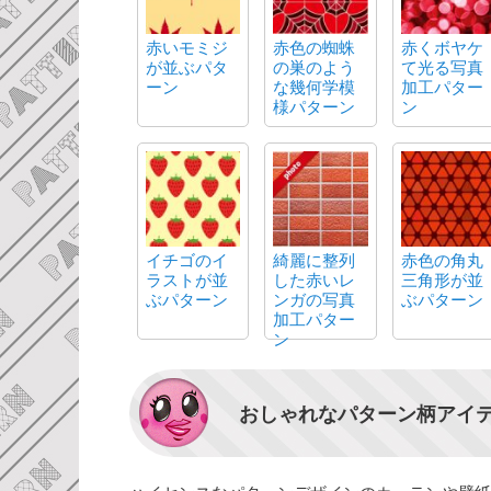
赤いモミジ
赤色の蜘蛛
赤くボヤケ
が並ぶパタ
の巣のよう
て光る写真
ーン
な幾何学模
加工パター
様パターン
ン
イチゴのイ
綺麗に整列
赤色の角丸
ラストが並
した赤いレ
三角形が並
ぶパターン
ンガの写真
ぶパターン
加工パター
ン
おしゃれなパターン柄アイ