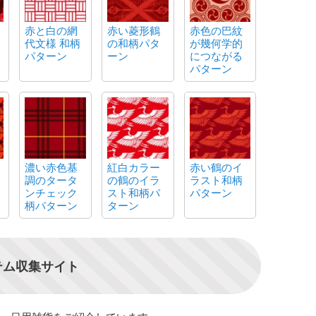
赤と白の網
赤い菱形鶴
赤色の巴紋
代文様 和柄
の和柄パタ
が幾何学的
パターン
ーン
につながる
パターン
濃い赤色基
紅白カラー
赤い鶴のイ
調のタータ
の鶴のイラ
ラスト和柄
ンチェック
スト和柄パ
パターン
柄パターン
ターン
テム収集サイト