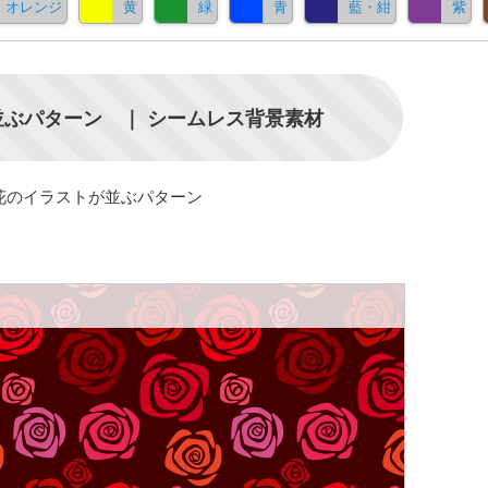
オレンジ
黄
緑
青
藍・紺
紫
ぶパターン ｜ シームレス背景素材
花のイラストが並ぶパターン