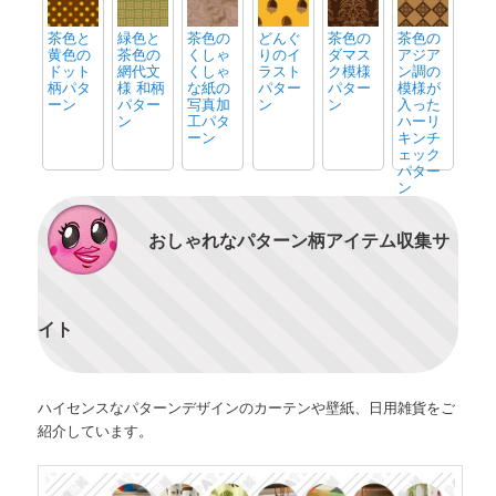
茶色と
緑色と
茶色の
どんぐ
茶色の
茶色の
黄色の
茶色の
くしゃ
りのイ
ダマス
アジア
ドット
網代文
くしゃ
ラスト
ク模様
ン調の
柄パタ
様 和柄
な紙の
パター
パター
模様が
ーン
パター
写真加
ン
ン
入った
ン
工パタ
ハーリ
ーン
キンチ
ェック
パター
ン
おしゃれなパターン柄アイテム収集サ
イト
ハイセンスなパターンデザインのカーテンや壁紙、日用雑貨をご
紹介しています。