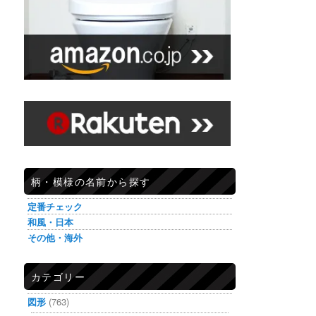
柄・模様の名前から探す
定番チェック
和風・日本
その他・海外
カテゴリー
図形
(763)