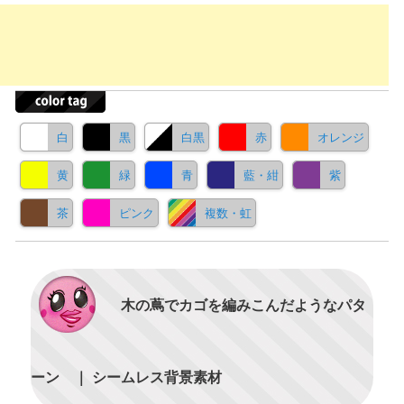
白
黒
白黒
赤
オレンジ
黄
緑
青
藍・紺
紫
茶
ピンク
複数・虹
木の蔦でカゴを編みこんだようなパタ
ーン ｜ シームレス背景素材