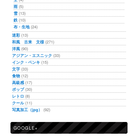
雨
(5)
雪
(13)
鉄
(10)
布・生地
(24)
迷彩
(13)
和風 古来 文様
(271)
洋風
(90)
アジアン・エスニック
(33)
インク・ペンキ
(15)
文字
(33)
食物
(12)
高級感
(17)
ポップ
(30)
レトロ
(8)
クール
(11)
写真加工（jpg）
(92)
GOOGLE+