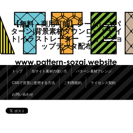
【無料・商用可能】シームレスパ
ターン|背景素材ダウンロードサイ
ト|イラストレーター フォトショ
ップデータ配布
メインメニュー
トップ
当サイト素材の使い方
パターン素材アレンジ
メインコンテンツへ移動
サブコンテンツへ移動
CSSで背景に使用する方法
ご利用規約
ライセンス契約
お問い合わせ