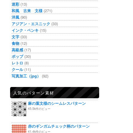
迷彩
(13)
和風 古来 文様
(271)
洋風
(90)
アジアン・エスニック
(33)
インク・ペンキ
(15)
文字
(33)
食物
(12)
高級感
(17)
ポップ
(30)
レトロ
(8)
クール
(11)
写真加工（jpg）
(92)
人気のパターン素材
麻の葉文様のシームレスパターン
45.5k件のビュー
赤のギンガムチェック柄のパターン
41.4k件のビュー