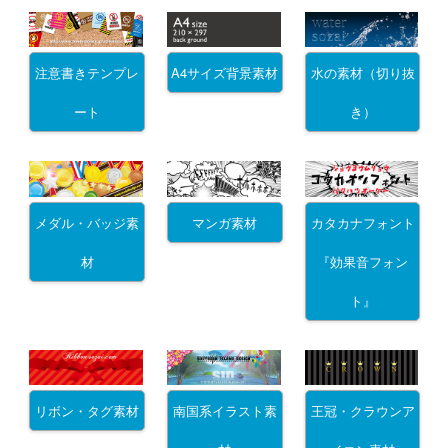
注意書きテンプレ
A4サイズ背景素材
水の素材（切り抜
ート
き）
メダル・バッジ素
マンガ素材
カタカナフォント
材
『効果音フォン
ト』
リボン・タグ素材
南国系イラスト素
王冠・クラウンア