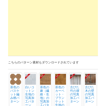
こちらのパターン素材もダウンロードされています
茶色の
白いコ
茶色の
茶色の
古びた
古びた
バスケ
ットン
麻（繊
カーペ
竹の塀
木の壁
ット編
生地の
維・生
ット・
の写真
の写真
み柄パ
写真加
地）の
ブラン
加工パ
加工パ
ターン
工パタ
写真加
ケット
ターン
ターン
ーン
工パタ
生地の