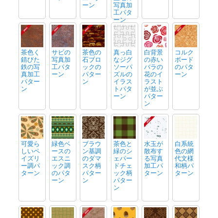
ーン
写真加
工パタ
ーン
茶色く
サビの
茶色の
真っ白
白背景
コルク
錆びた
写真加
石ブロ
なジグ
の赤い
ボード
鉄の写
工パタ
ックの
ソーパ
バラの
のパタ
真加工
ーン
パター
ズルの
花のイ
ーン
パター
ン
イラス
ラスト
ン
トパタ
が並ぶ
ーン
パター
ン
可愛ら
緑色ベ
ブラウ
茶色と
水玉が
白系統
しいペ
ースの
ン基調
緑のシ
散布す
色の網
イズリ
エスニ
のダマ
ェパー
る写真
代文様
ー調パ
ック調
スク柄
ドチェ
加工パ
和柄パ
ターン
のパタ
パター
ック柄
ターン
ターン
ーン
ン
パター
ン