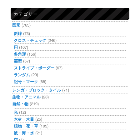
カテゴリー
図形
(763)
斜線
(73)
クロス・チェック
(246)
円
(107)
多角形
(156)
菱型
(57)
ストライプ・ボーダー
(67)
ランダム
(23)
記号・マーク
(68)
レンガ・ブロック・タイル
(71)
生物・アニマル
(28)
自然・物
(219)
光
(12)
木材・木目
(25)
植物・花・草
(105)
波・海・水
(21)
空
(4)