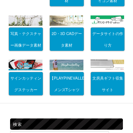
材
イコン素材
写真・テクスチャ
2D・3D CADデー
データサイトの作
ー画像データ素材
タ素材
り方
サインカッティン
文房具ギフト収集
【PLAYPINEVALLEY】
グステッカー
サイト
メンズTシャツ
検索