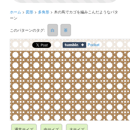
ホーム
>
図形
>
多角形
>
木の蔦でカゴを編みこんだようなパタ
ーン
このパターンのタグ:
白
茶
Pocket