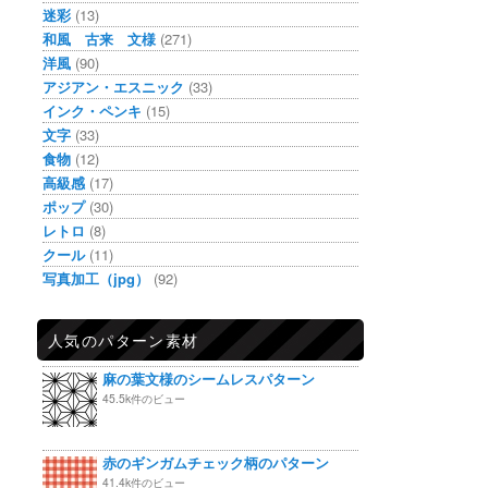
迷彩
(13)
和風 古来 文様
(271)
洋風
(90)
アジアン・エスニック
(33)
インク・ペンキ
(15)
文字
(33)
食物
(12)
高級感
(17)
ポップ
(30)
レトロ
(8)
クール
(11)
写真加工（jpg）
(92)
人気のパターン素材
麻の葉文様のシームレスパターン
45.5k件のビュー
赤のギンガムチェック柄のパターン
41.4k件のビュー