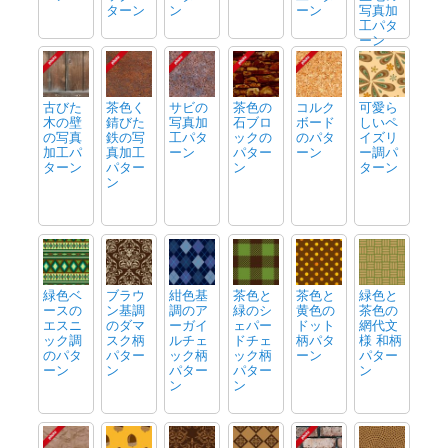
ターン
ン
ーン
写真加
工パタ
ーン
古びた
茶色く
サビの
茶色の
コルク
可愛ら
木の壁
錆びた
写真加
石ブロ
ボード
しいペ
の写真
鉄の写
工パタ
ックの
のパタ
イズリ
加工パ
真加工
ーン
パター
ーン
ー調パ
ターン
パター
ン
ターン
ン
緑色ベ
ブラウ
紺色基
茶色と
茶色と
緑色と
ースの
ン基調
調のア
緑のシ
黄色の
茶色の
エスニ
のダマ
ーガイ
ェパー
ドット
網代文
ック調
スク柄
ルチェ
ドチェ
柄パタ
様 和柄
のパタ
パター
ック柄
ック柄
ーン
パター
ーン
ン
パター
パター
ン
ン
ン