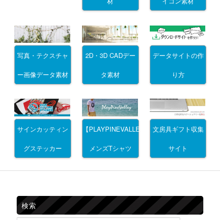
材
イコン素材
写真・テクスチャ
2D・3D CADデー
データサイトの作
ー画像データ素材
タ素材
り方
サインカッティン
文房具ギフト収集
【PLAYPINEVALLEY】
グステッカー
サイト
メンズTシャツ
検索