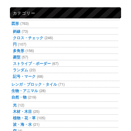
カテゴリー
図形
(763)
斜線
(73)
クロス・チェック
(246)
円
(107)
多角形
(156)
菱型
(57)
ストライプ・ボーダー
(67)
ランダム
(23)
記号・マーク
(68)
レンガ・ブロック・タイル
(71)
生物・アニマル
(28)
自然・物
(219)
光
(12)
木材・木目
(25)
植物・花・草
(105)
波・海・水
(21)
空
(4)