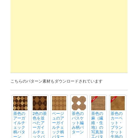
こちらのパターン素材もダウンロードされています
茶色の
2色の茶
ベージ
茶色の
茶色の
茶色の
アーガ
色を並
ュのア
バスケ
麻（繊
カーペ
イルチ
べたア
ーガイ
ット編
維・生
ット・
ェック
ーガイ
ルチェ
み柄パ
地）の
ブラン
柄パタ
ルチェ
ック柄
ターン
写真加
ケット
ーン
ックパ
パター
工パタ
生地の