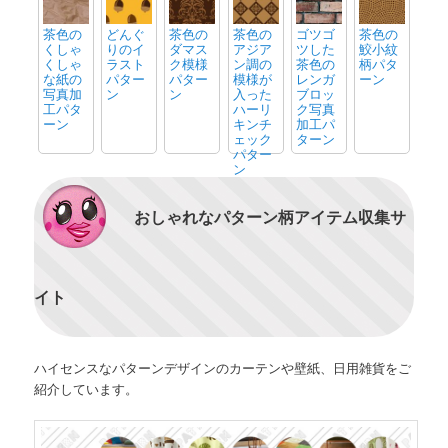
茶色の
どんぐ
茶色の
茶色の
ゴツゴ
茶色の
くしゃ
りのイ
ダマス
アジア
ツした
鮫小紋
くしゃ
ラスト
ク模様
ン調の
茶色の
柄パタ
な紙の
パター
パター
模様が
レンガ
ーン
写真加
ン
ン
入った
ブロッ
工パタ
ハーリ
ク写真
ーン
キンチ
加工パ
ェック
ターン
パター
ン
おしゃれなパターン柄アイテム収集サ
イト
ハイセンスなパターンデザインのカーテンや壁紙、日用雑貨をご
紹介しています。