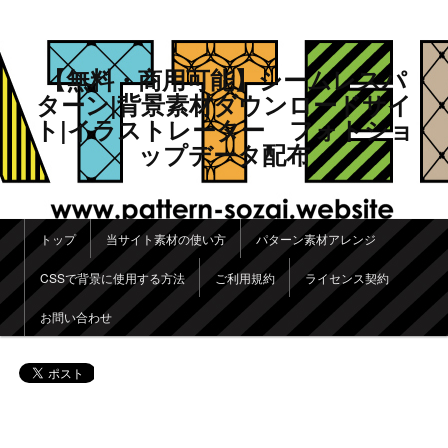
【無料・商用可能】シームレスパ
ターン|背景素材ダウンロードサイ
ト|イラストレーター フォトショ
ップデータ配布
メインメニュー
トップ
当サイト素材の使い方
パターン素材アレンジ
メインコンテンツへ移動
サブコンテンツへ移動
CSSで背景に使用する方法
ご利用規約
ライセンス契約
お問い合わせ