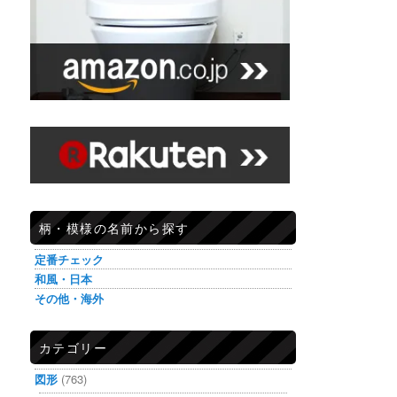
柄・模様の名前から探す
定番チェック
和風・日本
その他・海外
カテゴリー
図形
(763)