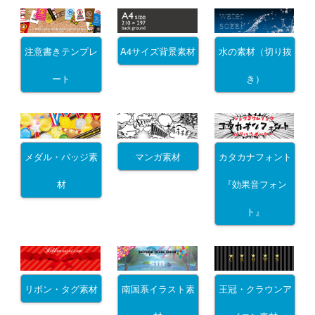
注意書きテンプレ
A4サイズ背景素材
水の素材（切り抜
ート
き）
メダル・バッジ素
マンガ素材
カタカナフォント
材
『効果音フォン
ト』
リボン・タグ素材
南国系イラスト素
王冠・クラウンア