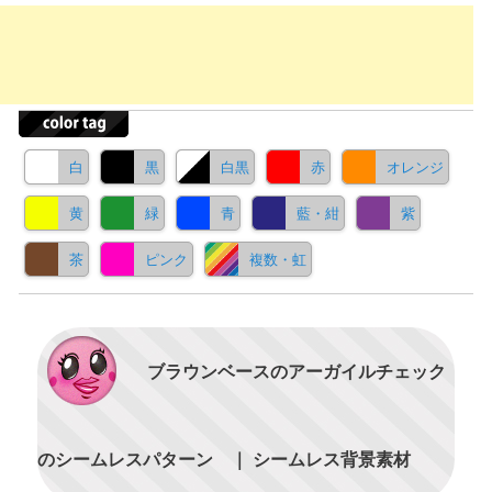
白
黒
白黒
赤
オレンジ
黄
緑
青
藍・紺
紫
茶
ピンク
複数・虹
ブラウンベースのアーガイルチェック
のシームレスパターン ｜ シームレス背景素材