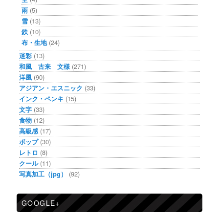
雨
(5)
雪
(13)
鉄
(10)
布・生地
(24)
迷彩
(13)
和風 古来 文様
(271)
洋風
(90)
アジアン・エスニック
(33)
インク・ペンキ
(15)
文字
(33)
食物
(12)
高級感
(17)
ポップ
(30)
レトロ
(8)
クール
(11)
写真加工（jpg）
(92)
GOOGLE+