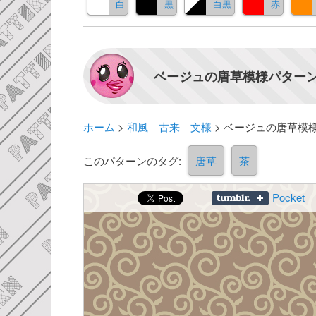
白
黒
白黒
赤
ベージュの唐草模様パターン
ホーム
>
和風 古来 文様
>
ベージュの唐草模
このパターンのタグ:
唐草
茶
Pocket