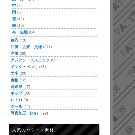
空
(4)
雨
(5)
雪
(13)
鉄
(10)
布・生地
(24)
迷彩
(13)
和風 古来 文様
(271)
洋風
(90)
アジアン・エスニック
(33)
インク・ペンキ
(15)
文字
(33)
食物
(12)
高級感
(17)
ポップ
(30)
レトロ
(8)
クール
(11)
写真加工（jpg）
(92)
人気のパターン素材