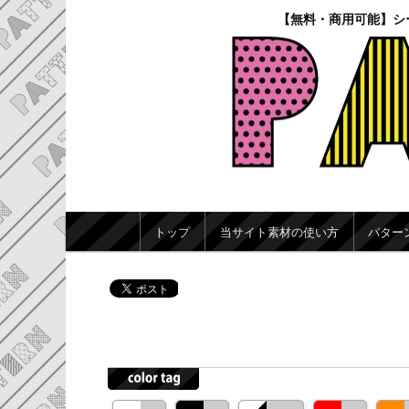
【無料・商用可能】シ
メインメニュー
トップ
当サイト素材の使い方
パター
メインコンテンツへ移動
サブコンテンツへ移動