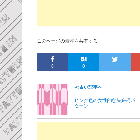
このページの素材を共有する
0
0
≪古い記事へ
ピンク色の女性的な矢絣柄パ
ターン