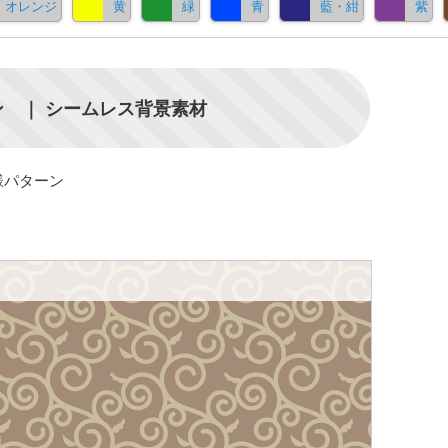
オレンジ
黄
緑
青
藍・紺
紫
 ｜ シームレス背景素材
様パターン