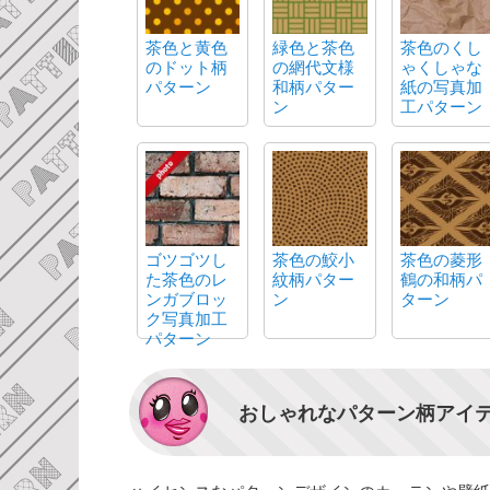
茶色と黄色
緑色と茶色
茶色のくし
のドット柄
の網代文様
ゃくしゃな
パターン
和柄パター
紙の写真加
ン
工パターン
ゴツゴツし
茶色の鮫小
茶色の菱形
た茶色のレ
紋柄パター
鶴の和柄パ
ンガブロッ
ン
ターン
ク写真加工
パターン
おしゃれなパターン柄アイ