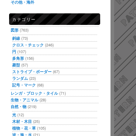
その他・海外
カテゴリー
図形
(763)
斜線
(73)
クロス・チェック
(246)
円
(107)
多角形
(156)
菱型
(57)
ストライプ・ボーダー
(67)
ランダム
(23)
記号・マーク
(68)
レンガ・ブロック・タイル
(71)
生物・アニマル
(28)
自然・物
(219)
光
(12)
木材・木目
(25)
植物・花・草
(105)
波・海・水
(21)