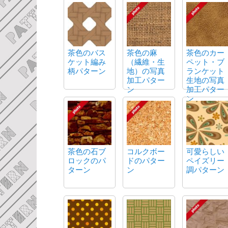
茶色のバス
茶色の麻
茶色のカー
ケット編み
（繊維・生
ペット・ブ
柄パターン
地）の写真
ランケット
加工パター
生地の写真
ン
加工パター
ン
茶色の石ブ
コルクボー
可愛らしい
ロックのパ
ドのパター
ペイズリー
ターン
ン
調パターン