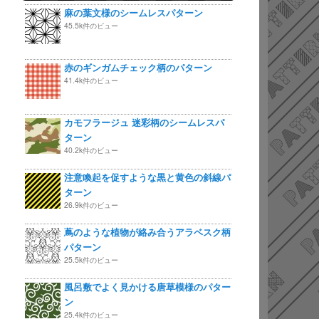
麻の葉文様のシームレスパターン
45.5k件のビュー
赤のギンガムチェック柄のパターン
41.4k件のビュー
カモフラージュ 迷彩柄のシームレスパ
ターン
40.2k件のビュー
注意喚起を促すような黒と黄色の斜線パ
ターン
26.9k件のビュー
蔦のような植物が絡み合うアラベスク柄
パターン
25.5k件のビュー
風呂敷でよく見かける唐草模様のパター
ン
25.4k件のビュー