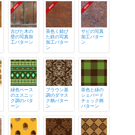
古びた木の
茶色く錆び
サビの写真
壁の写真加
た鉄の写真
加工パター
工パターン
加工パター
ン
ン
緑色ベース
ブラウン基
茶色と緑の
のエスニッ
調のダマス
シェパード
ク調のパタ
ク柄パター
チェック柄
ーン
ン
パターン