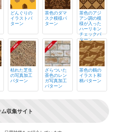
どんぐりの
茶色のダマ
茶色のアジ
イラストパ
スク模様パ
アン調の模
ターン
ターン
様が入った
ハーリキン
チェックパ
ターン
枯れた芝生
ざらついた
茶色の鶴の
の写真加工
茶色のレン
イラスト和
パターン
ガ写真加工
柄パターン
パターン
テム収集サイト