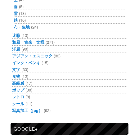
雨
(5)
雪
(13)
鉄
(10)
布・生地
(24)
迷彩
(13)
和風 古来 文様
(271)
洋風
(90)
アジアン・エスニック
(33)
インク・ペンキ
(15)
文字
(33)
食物
(12)
高級感
(17)
ポップ
(30)
レトロ
(8)
クール
(11)
写真加工（jpg）
(92)
GOOGLE+