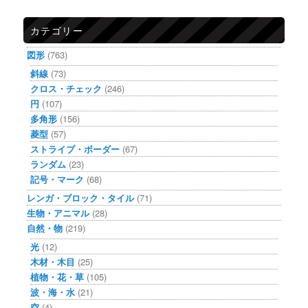
カテゴリー
図形
(763)
斜線
(73)
クロス・チェック
(246)
円
(107)
多角形
(156)
菱型
(57)
ストライプ・ボーダー
(67)
ランダム
(23)
記号・マーク
(68)
レンガ・ブロック・タイル
(71)
生物・アニマル
(28)
自然・物
(219)
光
(12)
木材・木目
(25)
植物・花・草
(105)
波・海・水
(21)
空
(4)