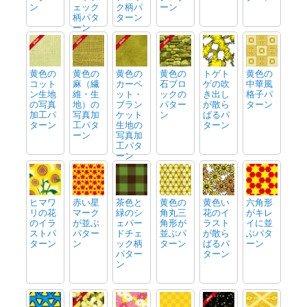
ン
ェック
ク柄パ
ーン
柄パタ
ターン
ーン
黄色の
黄色の
黄色の
黄色の
トゲト
黄色の
コット
麻（繊
カーペ
石ブロ
ゲの吹
中華風
ン生地
維・生
ット・
ックの
き出し
格子パ
の写真
地）の
ブラン
パター
が散ら
ターン
加工パ
写真加
ケット
ン
ばるパ
ターン
工パタ
生地の
ターン
ーン
写真加
工パタ
ーン
ヒマワ
赤い星
茶色と
黄色の
黄色い
六角形
リの花
マーク
緑のシ
角丸三
花のイ
がキレ
のイラ
が並ぶ
ェパー
角形が
ラスト
イに並
ストパ
パター
ドチェ
並ぶパ
が散ら
ぶパタ
ターン
ン
ック柄
ターン
ばるパ
ーン
パター
ターン
ン