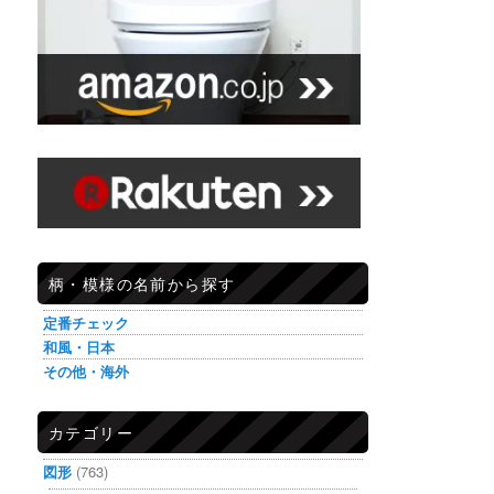
柄・模様の名前から探す
定番チェック
和風・日本
その他・海外
カテゴリー
図形
(763)