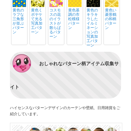
黄色の
黄色く
コスモ
黄色基
黄色の
黄色い
ラフな
ボヤケ
スの花
調の市
キラキ
菱形鶴
三角形
て光る
のイラ
松模様
ラした
の和柄
が並ぶ
写真加
ストが
パター
イルミ
パター
パター
工パタ
散らば
ン
ネーシ
ン
ン
ーン
るパタ
ョンの
ーン
写真加
工パタ
ーン
おしゃれなパターン柄アイテム収集サ
イト
ハイセンスなパターンデザインのカーテンや壁紙、日用雑貨をご
紹介しています。