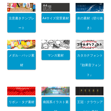
注意書きテンプレ
A4サイズ背景素材
水の素材（切り抜
ート
き）
メダル・バッジ素
マンガ素材
カタカナフォント
材
『効果音フォン
ト』
リボン・タグ素材
南国系イラスト素
王冠・クラウンア