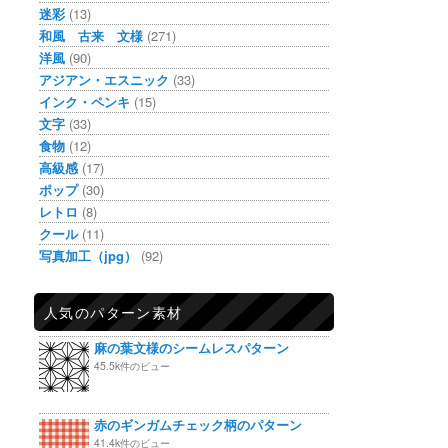
迷彩
(13)
和風 古来 文様
(271)
洋風
(90)
アジアン・エスニック
(33)
インク・ペンキ
(15)
文字
(33)
食物
(12)
高級感
(17)
ポップ
(30)
レトロ
(8)
クール
(11)
写真加工（jpg）
(92)
人気のパターン素材
麻の葉文様のシームレスパターン
45.5k件のビュー
赤のギンガムチェック柄のパターン
41.4k件のビュー