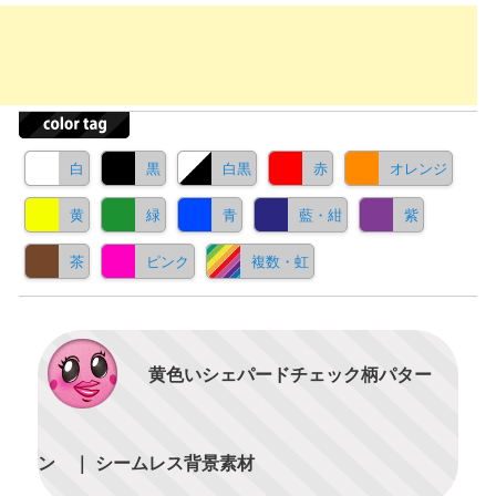
白
黒
白黒
赤
オレンジ
黄
緑
青
藍・紺
紫
茶
ピンク
複数・虹
黄色いシェパードチェック柄パター
ン ｜ シームレス背景素材