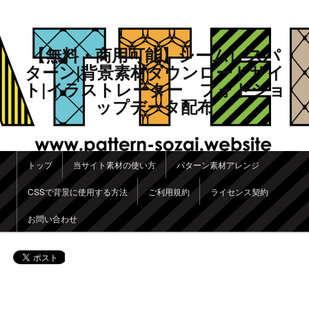
【無料・商用可能】シームレスパ
ターン|背景素材ダウンロードサイ
ト|イラストレーター フォトショ
ップデータ配布
メインメニュー
トップ
当サイト素材の使い方
パターン素材アレンジ
メインコンテンツへ移動
サブコンテンツへ移動
CSSで背景に使用する方法
ご利用規約
ライセンス契約
お問い合わせ