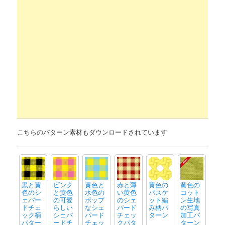
こちらのパターン素材もダウンロードされています
黒と黄
ピンク
黄色と
赤と薄
黄色の
黄色の
色のシ
と黄色
水色の
い黄色
バスケ
コット
ェパー
の可愛
ポップ
のシェ
ット編
ン生地
ドチェ
らしい
なシェ
パード
み柄パ
の写真
ック柄
シェパ
パード
チェッ
ターン
加工パ
パター
ードチ
チェッ
クパタ
ターン