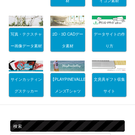
材
イコン素材
写真・テクスチャ
2D・3D CADデー
データサイトの作
ー画像データ素材
タ素材
り方
サインカッティン
文房具ギフト収集
【PLAYPINEVALLEY】
グステッカー
サイト
メンズTシャツ
検索