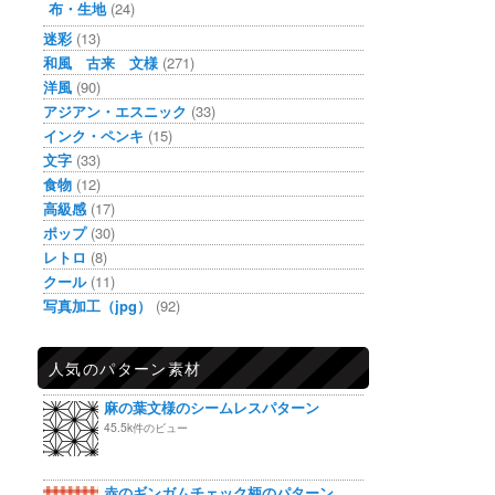
布・生地
(24)
迷彩
(13)
和風 古来 文様
(271)
洋風
(90)
アジアン・エスニック
(33)
インク・ペンキ
(15)
文字
(33)
食物
(12)
高級感
(17)
ポップ
(30)
レトロ
(8)
クール
(11)
写真加工（jpg）
(92)
人気のパターン素材
麻の葉文様のシームレスパターン
45.5k件のビュー
赤のギンガムチェック柄のパターン