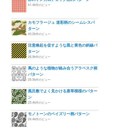
41.4k件のビュー
カモフラージュ 迷彩柄のシームレスパ
ターン
40.2k件のビュー
注意喚起を促すような黒と黄色の斜線パ
ターン
26.9k件のビュー
蔦のような植物が絡み合うアラベスク柄
パターン
25.5k件のビュー
風呂敷でよく見かける唐草模様のパター
ン
25.4k件のビュー
モノトーンのペイズリー柄パターン
24.4k件のビュー