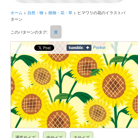
ホーム
>
自然・物
>
植物・花・草
>
ヒマワリの花のイラストパ
ターン
このパターンのタグ:
黄
Pocket