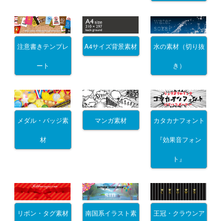
注意書きテンプレ
A4サイズ背景素材
水の素材（切り抜
ート
き）
メダル・バッジ素
マンガ素材
カタカナフォント
材
『効果音フォン
ト』
リボン・タグ素材
南国系イラスト素
王冠・クラウンア