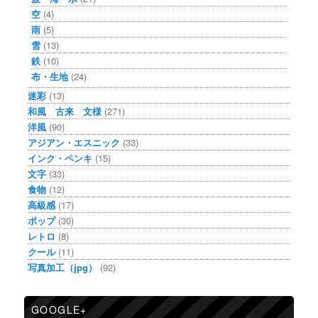
空
(4)
雨
(5)
雪
(13)
鉄
(10)
布・生地
(24)
迷彩
(13)
和風 古来 文様
(271)
洋風
(90)
アジアン・エスニック
(33)
インク・ペンキ
(15)
文字
(33)
食物
(12)
高級感
(17)
ポップ
(30)
レトロ
(8)
クール
(11)
写真加工（jpg）
(92)
GOOGLE+