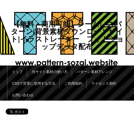
【無料・商用可能】シームレスパ
ターン|背景素材ダウンロードサイ
ト|イラストレーター フォトショ
ップデータ配布
メインメニュー
トップ
当サイト素材の使い方
パターン素材アレンジ
メインコンテンツへ移動
サブコンテンツへ移動
CSSで背景に使用する方法
ご利用規約
ライセンス契約
お問い合わせ