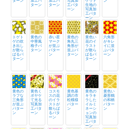
ターン
加工パ
加工パ
写真加
ケット
ン
ターン
ターン
工パタ
生地の
ーン
写真加
工パタ
ーン
トゲト
黄色の
赤い星
黄色の
黄色い
六角形
ゲの吹
中華風
マーク
角丸三
花のイ
がキレ
き出し
格子パ
が並ぶ
角形が
ラスト
イに並
が散ら
ターン
パター
並ぶパ
が散ら
ぶパタ
ばるパ
ン
ターン
ばるパ
ーン
ターン
ターン
黄色の
黄色く
コスモ
黄色基
黄色の
黄色い
ラフな
ボヤケ
スの花
調の市
キラキ
菱形鶴
三角形
て光る
のイラ
松模様
ラした
の和柄
が並ぶ
写真加
ストが
パター
イルミ
パター
パター
工パタ
散らば
ン
ネーシ
ン
ン
ーン
るパタ
ョンの
ーン
写真加
工パタ
ーン