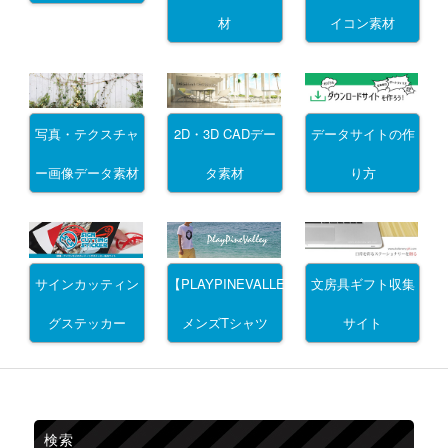
材
イコン素材
写真・テクスチャ
2D・3D CADデー
データサイトの作
ー画像データ素材
タ素材
り方
サインカッティン
文房具ギフト収集
【PLAYPINEVALLEY】
グステッカー
サイト
メンズTシャツ
検索