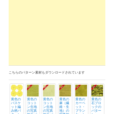
こちらのパターン素材もダウンロードされています
黄色の
黄色の
黄色の
黄色の
黄色の
黄色の
バスケ
コット
コット
麻（繊
カーペ
石ブロ
ット編
ン生地
ン生地
維・生
ット・
ックの
み柄パ
の写真
の写真
地）の
ブラン
パター