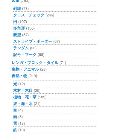
図形
(763)
斜線
(73)
クロス・チェック
(246)
円
(107)
多角形
(156)
菱型
(57)
ストライプ・ボーダー
(67)
ランダム
(23)
記号・マーク
(68)
レンガ・ブロック・タイル
(71)
生物・アニマル
(28)
自然・物
(219)
光
(12)
木材・木目
(25)
植物・花・草
(105)
波・海・水
(21)
空
(4)
雨
(5)
雪
(13)
鉄
(10)