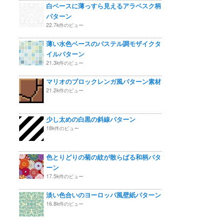
白ベースに薄っすら見えるアラベスク柄
パターン
22.7k件のビュー
薄い水色ベースのパステル調モザイクタ
イルパターン
21.3k件のビュー
マリオのブロックレンガ風パターン素材
21.2k件のビュー
少し太めの白黒の斜線パターン
18k件のビュー
色とりどりの菊の紋が散らばる和柄パタ
ーン
17.5k件のビュー
淡い色合いのヨーロッパ風壁紙パターン
16.8k件のビュー