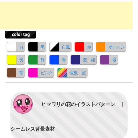
白
黒
白黒
赤
オレンジ
黄
緑
青
藍・紺
紫
茶
ピンク
複数・虹
ヒマワリの花のイラストパターン ｜
シームレス背景素材