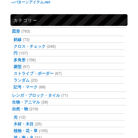
→パターンアイテム.net
カテゴリー
図形
(763)
斜線
(73)
クロス・チェック
(246)
円
(107)
多角形
(156)
菱型
(57)
ストライプ・ボーダー
(67)
ランダム
(23)
記号・マーク
(68)
レンガ・ブロック・タイル
(71)
生物・アニマル
(28)
自然・物
(219)
光
(12)
木材・木目
(25)
植物・花・草
(105)
波・海・水
(21)