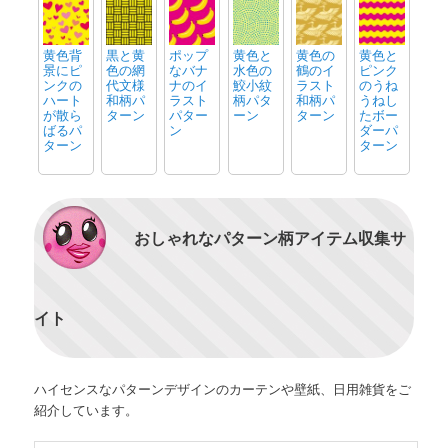
黄色背
黒と黄
ポップ
黄色と
黄色の
黄色と
景にピ
色の網
なバナ
水色の
鶴のイ
ピンク
ンクの
代文様
ナのイ
鮫小紋
ラスト
のうね
ハート
和柄パ
ラスト
柄パタ
和柄パ
うねし
が散ら
ターン
パター
ーン
ターン
たボー
ばるパ
ン
ダーパ
ターン
ターン
おしゃれなパターン柄アイテム収集サ
イト
ハイセンスなパターンデザインのカーテンや壁紙、日用雑貨をご
紹介しています。