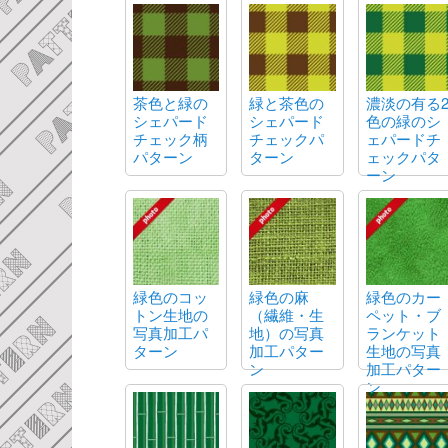
茶色と緑の
緑と茶色の
濃淡の有る
シェパード
シェパード
色の緑のシ
チェック柄
チェックパ
ェパードチ
パターン
ターン
ェックパタ
ーン
緑色のコッ
緑色の麻
緑色のカー
トン生地の
（繊維・生
ペット・ブ
写真加工パ
地）の写真
ランケット
ターン
加工パター
生地の写真
ン
加工パター
ン