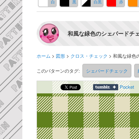
白
黒
白黒
赤
和風な緑色のシェパードチェ
ホーム
>
図形
>
クロス・チェック
>
和風な緑色
このパターンのタグ:
シェパードチェック
Pocket