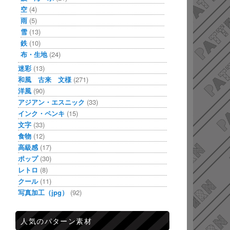
空
(4)
雨
(5)
雪
(13)
鉄
(10)
布・生地
(24)
迷彩
(13)
和風 古来 文様
(271)
洋風
(90)
アジアン・エスニック
(33)
インク・ペンキ
(15)
文字
(33)
食物
(12)
高級感
(17)
ポップ
(30)
レトロ
(8)
クール
(11)
写真加工（jpg）
(92)
人気のパターン素材