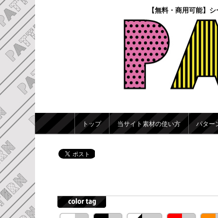
【無料・商用可能】シ
メインメニュー
トップ
当サイト素材の使い方
パター
メインコンテンツへ移動
サブコンテンツへ移動