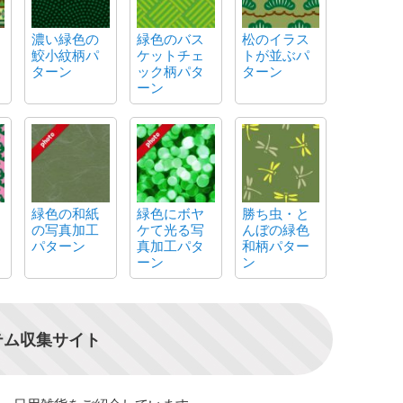
濃い緑色の
緑色のバス
松のイラス
鮫小紋柄パ
ケットチェ
トが並ぶパ
ターン
ック柄パタ
ターン
ーン
緑色の和紙
緑色にボヤ
勝ち虫・と
の写真加工
ケて光る写
んぼの緑色
パターン
真加工パタ
和柄パター
ーン
ン
テム収集サイト