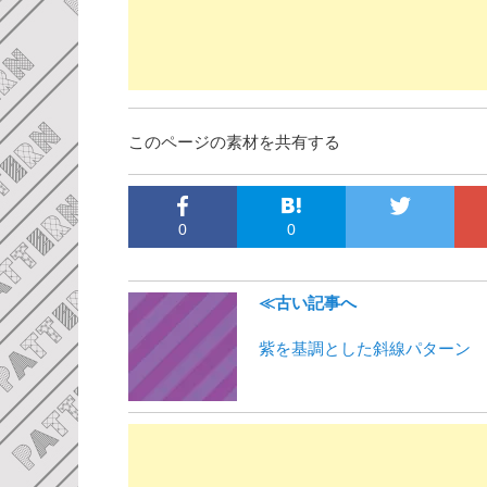
このページの素材を共有する
0
0
≪古い記事へ
紫を基調とした斜線パターン