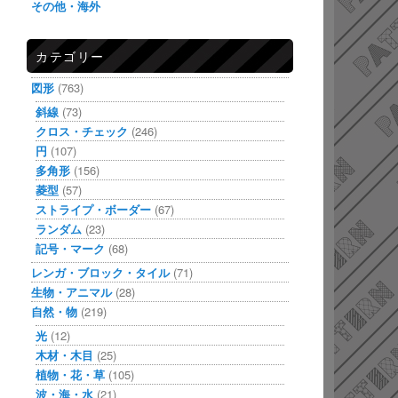
その他・海外
カテゴリー
図形
(763)
斜線
(73)
クロス・チェック
(246)
円
(107)
多角形
(156)
菱型
(57)
ストライプ・ボーダー
(67)
ランダム
(23)
記号・マーク
(68)
レンガ・ブロック・タイル
(71)
生物・アニマル
(28)
自然・物
(219)
光
(12)
木材・木目
(25)
植物・花・草
(105)
波・海・水
(21)