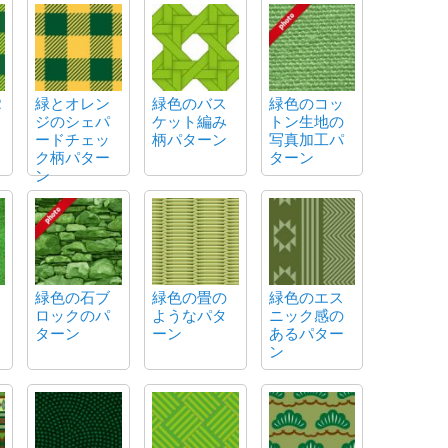
2
緑とオレン
緑色のバス
緑色のコッ
ジのシェパ
ケット編み
トン生地の
ードチェッ
柄パターン
写真加工パ
ク柄パター
ターン
ン
緑色の石ブ
緑色の畳の
緑色のエス
ロックのパ
ようなパタ
ニック感の
ターン
ーン
あるパター
ン