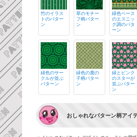
竹のイラス
草のモチー
緑色ベース
トのパター
フ柄パター
のエスニッ
ン
ン
ク調のパタ
ーン
緑色のサー
緑色の鹿の
緑とピンク
クルが並ぶ
子柄パター
のスターが
パターン
ン
並ぶパター
ン
おしゃれなパターン柄アイ