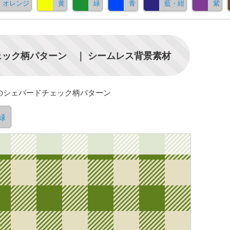
オレンジ
黄
緑
青
藍・紺
紫
ック柄パターン ｜ シームレス背景素材
のシェパードチェック柄パターン
緑