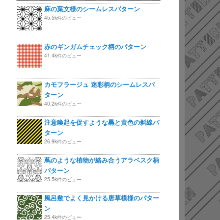
麻の葉文様のシームレスパターン
45.5k件のビュー
赤のギンガムチェック柄のパターン
41.4k件のビュー
カモフラージュ 迷彩柄のシームレスパ
ターン
40.2k件のビュー
注意喚起を促すような黒と黄色の斜線パ
ターン
26.9k件のビュー
蔦のような植物が絡み合うアラベスク柄
パターン
25.5k件のビュー
風呂敷でよく見かける唐草模様のパター
ン
25.4k件のビュー