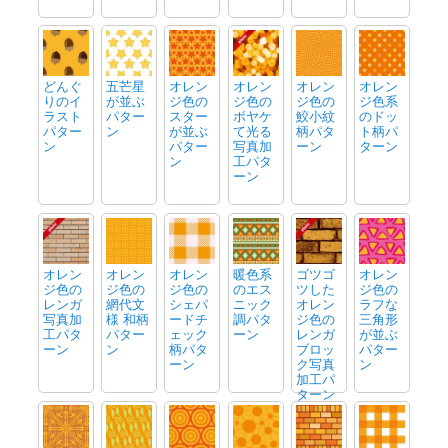
どんぐ
五芒星
オレン
オレン
オレン
オレン
りのイ
が並ぶ
ジ色の
ジ色の
ジ色の
ジ色系
ラスト
パター
スター
ボヤケ
鮫小紋
のドッ
パター
ン
が並ぶ
て光る
柄パタ
ト柄パ
ン
パター
写真加
ーン
ターン
ン
工パタ
ーン
オレン
オレン
オレン
暖色系
ゴツゴ
オレン
ジ色の
ジ色の
ジ色の
のエス
ツした
ジ色の
レンガ
網代文
シェパ
ニック
オレン
ラフな
写真加
様 和柄
ードチ
調パタ
ジ色の
三角形
工パタ
パター
ェック
ーン
レンガ
が並ぶ
ーン
ン
柄パタ
ブロッ
パター
ーン
ク写真
ン
加工パ
ターン