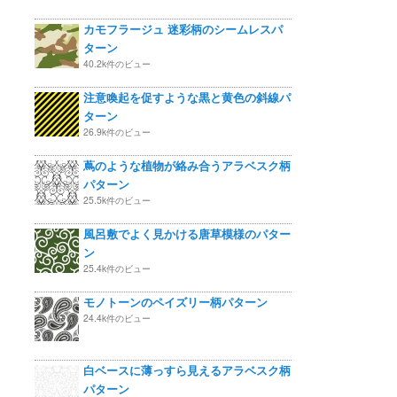
カモフラージュ 迷彩柄のシームレスパ
ターン
40.2k件のビュー
注意喚起を促すような黒と黄色の斜線パ
ターン
26.9k件のビュー
蔦のような植物が絡み合うアラベスク柄
パターン
25.5k件のビュー
風呂敷でよく見かける唐草模様のパター
ン
25.4k件のビュー
モノトーンのペイズリー柄パターン
24.4k件のビュー
白ベースに薄っすら見えるアラベスク柄
パターン