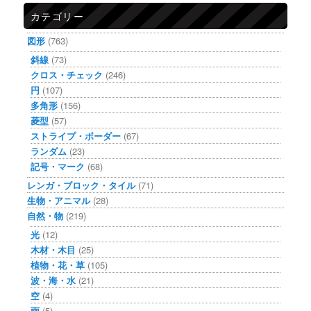
カテゴリー
図形
(763)
斜線
(73)
クロス・チェック
(246)
円
(107)
多角形
(156)
菱型
(57)
ストライプ・ボーダー
(67)
ランダム
(23)
記号・マーク
(68)
レンガ・ブロック・タイル
(71)
生物・アニマル
(28)
自然・物
(219)
光
(12)
木材・木目
(25)
植物・花・草
(105)
波・海・水
(21)
空
(4)
雨
(5)