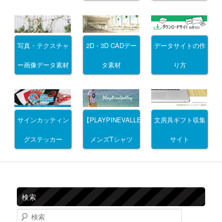
写真・テクスチャ
2D・3D CADデー
データサイトの作
ー画像データ素材
タ素材
り方
サインカッティン
文房具ギフト収集
【PLAYPINEVALLEY】
グステッカー
サイト
メンズTシャツ
検索
検索