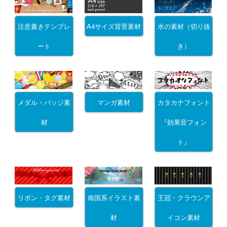
注意書きテンプレ
A4サイズ背景素材
水の素材（切り抜
ート
き）
メダル・バッジ素
マンガ素材
カタカナフォント
材
『効果音フォン
ト』
リボン・タグ素材
南国系イラスト素
王冠・クラウンア
材
イコン素材