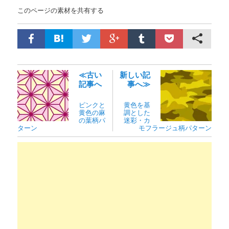
このページの素材を共有する
≪古い
新しい記
記事へ
事へ≫
ピンクと
黄色を基
黄色の麻
調とした
の葉柄パ
迷彩・カ
ターン
モフラージュ柄パターン