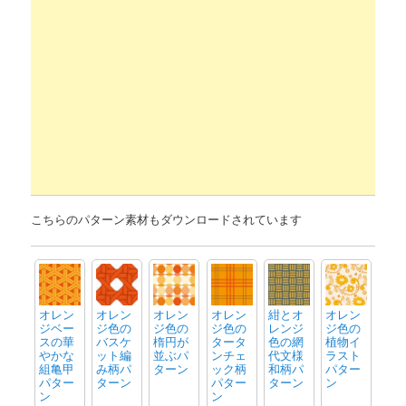
こちらのパターン素材もダウンロードされています
オレン
オレン
オレン
オレン
紺とオ
オレン
ジベー
ジ色の
ジ色の
ジ色の
レンジ
ジ色の
スの華
バスケ
楕円が
タータ
色の網
植物イ
やかな
ット編
並ぶパ
ンチェ
代文様
ラスト
組亀甲
み柄パ
ターン
ック柄
和柄パ
パター
パター
ターン
パター
ターン
ン
ン
ン