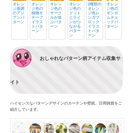
オレン
オレン
オレン
オレン
2種類の
オレン
ジ基調
ジ色の
ジ色の
ジ色の
オレン
ジ色の
のアジ
植物モ
サーク
ドット
ジ色レ
ギンガ
アンパ
チーフ
ルが並
とライ
ンガブ
ムチェ
ターン
イラス
ぶパタ
ンがつ
ロック
ックパ
トパタ
ーン
ながる
イラス
ターン
ーン
パター
トパタ
ン
ーン
おしゃれなパターン柄アイテム収集サ
イト
ハイセンスなパターンデザインのカーテンや壁紙、日用雑貨をご
紹介しています。