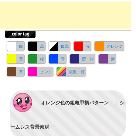
白
黒
白黒
赤
オレンジ
黄
緑
青
藍・紺
紫
茶
ピンク
複数・虹
オレンジ色の組亀甲柄パターン ｜ シ
ームレス背景素材