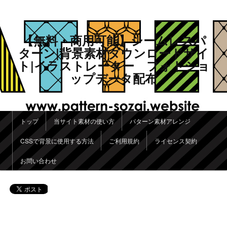
【無料・商用可能】シームレスパ
ターン|背景素材ダウンロードサイ
ト|イラストレーター フォトショ
ップデータ配布
メインメニュー
トップ
当サイト素材の使い方
パターン素材アレンジ
メインコンテンツへ移動
サブコンテンツへ移動
CSSで背景に使用する方法
ご利用規約
ライセンス契約
お問い合わせ