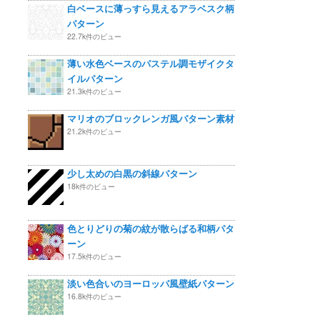
白ベースに薄っすら見えるアラベスク柄
パターン
22.7k件のビュー
薄い水色ベースのパステル調モザイクタ
イルパターン
21.3k件のビュー
マリオのブロックレンガ風パターン素材
21.2k件のビュー
少し太めの白黒の斜線パターン
18k件のビュー
色とりどりの菊の紋が散らばる和柄パタ
ーン
17.5k件のビュー
淡い色合いのヨーロッパ風壁紙パターン
16.8k件のビュー