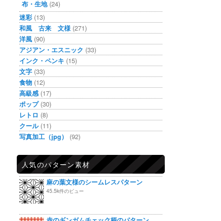
布・生地
(24)
迷彩
(13)
和風 古来 文様
(271)
洋風
(90)
アジアン・エスニック
(33)
インク・ペンキ
(15)
文字
(33)
食物
(12)
高級感
(17)
ポップ
(30)
レトロ
(8)
クール
(11)
写真加工（jpg）
(92)
人気のパターン素材
麻の葉文様のシームレスパターン
45.5k件のビュー
赤のギンガムチェック柄のパターン