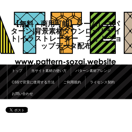
【無料・商用可能】シームレスパ
ターン|背景素材ダウンロードサイ
ト|イラストレーター フォトショ
ップデータ配布
メインメニュー
トップ
当サイト素材の使い方
パターン素材アレンジ
メインコンテンツへ移動
サブコンテンツへ移動
CSSで背景に使用する方法
ご利用規約
ライセンス契約
お問い合わせ