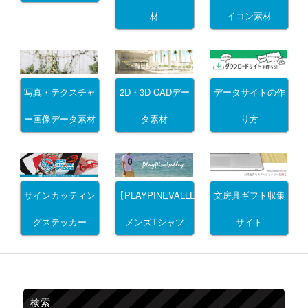
材
イコン素材
写真・テクスチャ
2D・3D CADデー
データサイトの作
ー画像データ素材
タ素材
り方
サインカッティン
文房具ギフト収集
【PLAYPINEVALLEY】
グステッカー
サイト
メンズTシャツ
検索