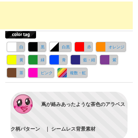
白
黒
白黒
赤
オレンジ
黄
緑
青
藍・紺
紫
茶
ピンク
複数・虹
蔦が絡みあったような茶色のアラベス
ク柄パターン ｜ シームレス背景素材