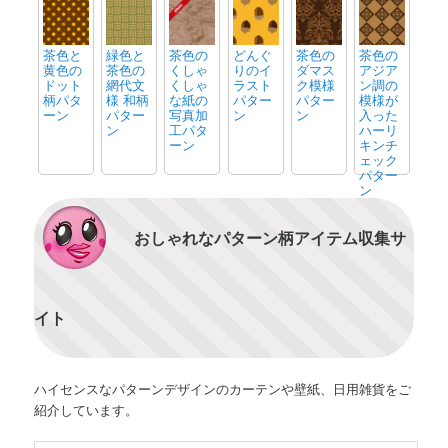
茶色と
緑色と
茶色の
どんぐ
茶色の
茶色の
黄色の
茶色の
くしゃ
りのイ
ダマス
アジア
ドット
網代文
くしゃ
ラスト
ク模様
ン調の
柄パタ
様 和柄
な紙の
パター
パター
模様が
ーン
パター
写真加
ン
ン
入った
ン
工パタ
ハーリ
ーン
キンチ
ェック
パター
ン
おしゃれなパターン柄アイテム収集サ
イト
ハイセンスなパターンデザインのカーテンや壁紙、日用雑貨をご
紹介しています。