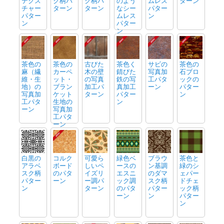
テクス
ク柄パ
ク柄パ
のよう
ムレス
ターン
チャー
ターン
ターン
なシー
パター
パター
ムレス
ン
ン
パター
ン
茶色の
茶色の
古びた
茶色く
サビの
茶色の
麻（繊
カーペ
木の壁
錆びた
写真加
石ブロ
維・生
ット・
の写真
鉄の写
工パタ
ックの
地）の
ブラン
加工パ
真加工
ーン
パター
写真加
ケット
ターン
パター
ン
工パタ
生地の
ン
ーン
写真加
工パタ
ーン
白黒の
コルク
可愛ら
緑色ベ
ブラウ
茶色と
アラベ
ボード
しいペ
ースの
ン基調
緑のシ
スク柄
のパタ
イズリ
エスニ
のダマ
ェパー
パター
ーン
ー調パ
ック調
スク柄
ドチェ
ン
ターン
のパタ
パター
ック柄
ーン
ン
パター
ン