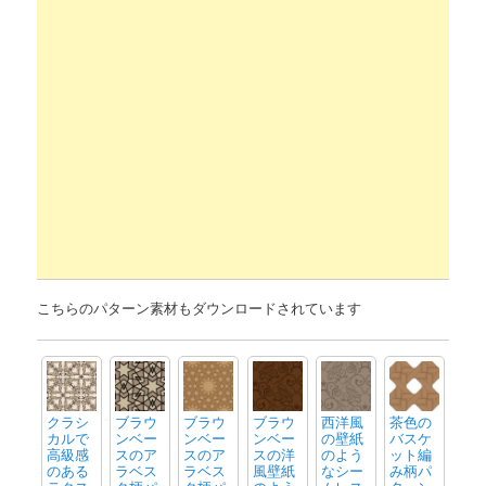
こちらのパターン素材もダウンロードされています
クラシ
ブラウ
ブラウ
ブラウ
西洋風
茶色の
カルで
ンベー
ンベー
ンベー
の壁紙
バスケ
高級感
スのア
スのア
スの洋
のよう
ット編
のある
ラベス
ラベス
風壁紙
なシー
み柄パ