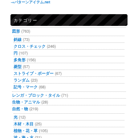
→パターンアイテム.net
カテゴリー
図形
(763)
斜線
(73)
クロス・チェック
(246)
円
(107)
多角形
(156)
菱型
(57)
ストライプ・ボーダー
(67)
ランダム
(23)
記号・マーク
(68)
レンガ・ブロック・タイル
(71)
生物・アニマル
(28)
自然・物
(219)
光
(12)
木材・木目
(25)
植物・花・草
(105)
波・海・水
(21)