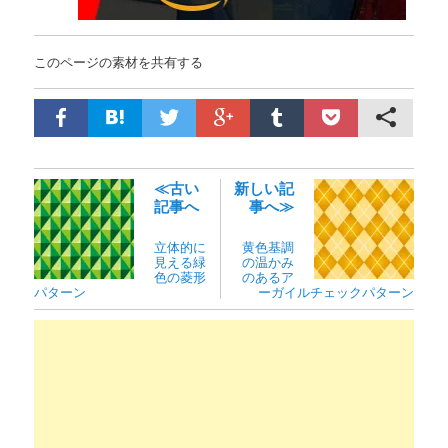
このページの素材を共有する
≪古い
新しい記
記事へ
事へ≫
立体的に
黄色基調
見える緑
の温かみ
色の菱形
のあるア
パターン
ーガイルチェックパターン