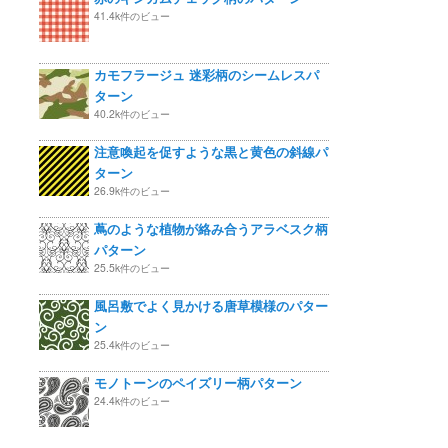
41.4k件のビュー
カモフラージュ 迷彩柄のシームレスパ
ターン
40.2k件のビュー
注意喚起を促すような黒と黄色の斜線パ
ターン
26.9k件のビュー
蔦のような植物が絡み合うアラベスク柄
パターン
25.5k件のビュー
風呂敷でよく見かける唐草模様のパター
ン
25.4k件のビュー
モノトーンのペイズリー柄パターン
24.4k件のビュー