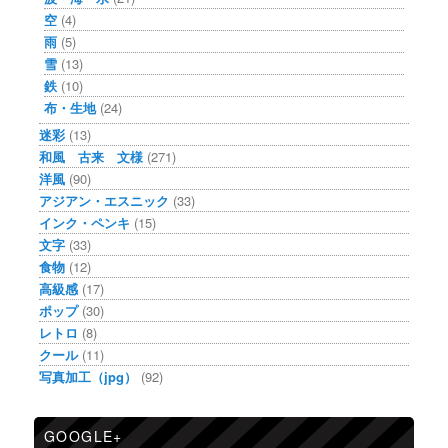
空
(4)
雨
(5)
雪
(13)
鉄
(10)
布・生地
(24)
迷彩
(13)
和風 古来 文様
(271)
洋風
(90)
アジアン・エスニック
(33)
インク・ペンキ
(15)
文字
(33)
食物
(12)
高級感
(17)
ポップ
(30)
レトロ
(8)
クール
(11)
写真加工（jpg）
(92)
GOOGLE+