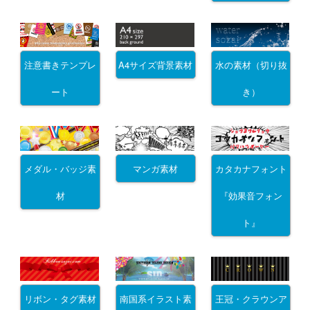
注意書きテンプレ
A4サイズ背景素材
水の素材（切り抜
ート
き）
メダル・バッジ素
マンガ素材
カタカナフォント
材
『効果音フォン
ト』
リボン・タグ素材
南国系イラスト素
王冠・クラウンア