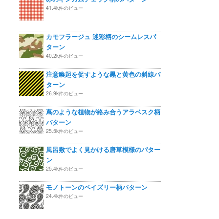
41.4k件のビュー
カモフラージュ 迷彩柄のシームレスパ
ターン
40.2k件のビュー
注意喚起を促すような黒と黄色の斜線パ
ターン
26.9k件のビュー
蔦のような植物が絡み合うアラベスク柄
パターン
25.5k件のビュー
風呂敷でよく見かける唐草模様のパター
ン
25.4k件のビュー
モノトーンのペイズリー柄パターン
24.4k件のビュー