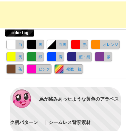
白
黒
白黒
赤
オレンジ
黄
緑
青
藍・紺
紫
茶
ピンク
複数・虹
蔦が絡みあったような黄色のアラベス
ク柄パターン ｜ シームレス背景素材