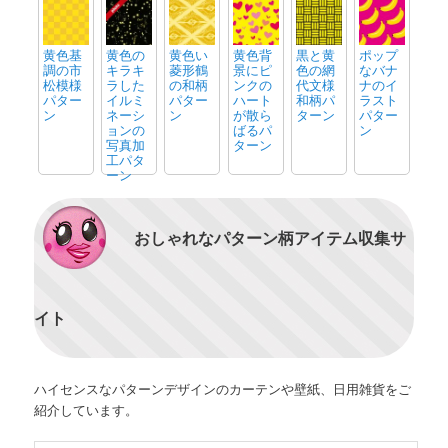
黄色基
黄色の
黄色い
黄色背
黒と黄
ポップ
調の市
キラキ
菱形鶴
景にピ
色の網
なバナ
松模様
ラした
の和柄
ンクの
代文様
ナのイ
パター
イルミ
パター
ハート
和柄パ
ラスト
ン
ネーシ
ン
が散ら
ターン
パター
ョンの
ばるパ
ン
写真加
ターン
工パタ
ーン
おしゃれなパターン柄アイテム収集サ
イト
ハイセンスなパターンデザインのカーテンや壁紙、日用雑貨をご
紹介しています。