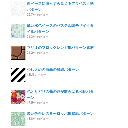
白ベースに薄っすら見えるアラベスク柄
パターン
22.7k件のビュー
薄い水色ベースのパステル調モザイクタ
イルパターン
21.3k件のビュー
マリオのブロックレンガ風パターン素材
21.2k件のビュー
少し太めの白黒の斜線パターン
18k件のビュー
色とりどりの菊の紋が散らばる和柄パタ
ーン
17.5k件のビュー
淡い色合いのヨーロッパ風壁紙パターン
16.8k件のビュー