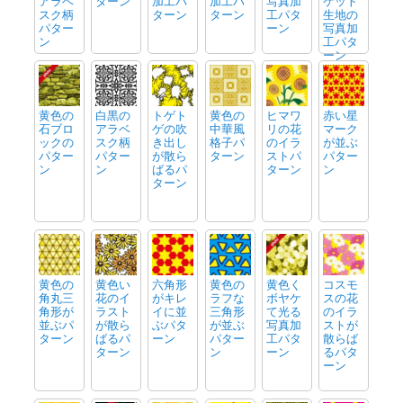
アラベ
ターン
加工パ
加工パ
写真加
ケット
スク柄
ターン
ターン
工パタ
生地の
パター
ーン
写真加
ン
工パタ
ーン
黄色の
白黒の
トゲト
黄色の
ヒマワ
赤い星
石ブロ
アラベ
ゲの吹
中華風
リの花
マーク
ックの
スク柄
き出し
格子パ
のイラ
が並ぶ
パター
パター
が散ら
ターン
ストパ
パター
ン
ン
ばるパ
ターン
ン
ターン
黄色の
黄色い
六角形
黄色の
黄色く
コスモ
角丸三
花のイ
がキレ
ラフな
ボヤケ
スの花
角形が
ラスト
イに並
三角形
て光る
のイラ
並ぶパ
が散ら
ぶパタ
が並ぶ
写真加
ストが
ターン
ばるパ
ーン
パター
工パタ
散らば
ターン
ン
ーン
るパタ
ーン