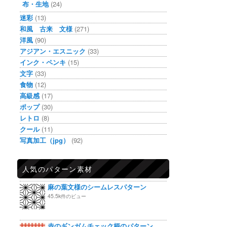
布・生地
(24)
迷彩
(13)
和風 古来 文様
(271)
洋風
(90)
アジアン・エスニック
(33)
インク・ペンキ
(15)
文字
(33)
食物
(12)
高級感
(17)
ポップ
(30)
レトロ
(8)
クール
(11)
写真加工（jpg）
(92)
人気のパターン素材
麻の葉文様のシームレスパターン
45.5k件のビュー
赤のギンガムチェック柄のパターン