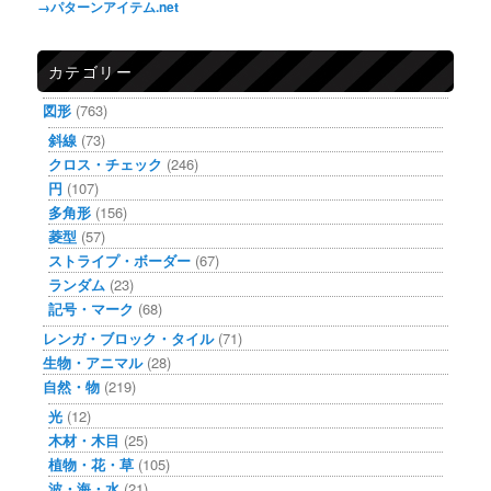
→パターンアイテム.net
カテゴリー
図形
(763)
斜線
(73)
クロス・チェック
(246)
円
(107)
多角形
(156)
菱型
(57)
ストライプ・ボーダー
(67)
ランダム
(23)
記号・マーク
(68)
レンガ・ブロック・タイル
(71)
生物・アニマル
(28)
自然・物
(219)
光
(12)
木材・木目
(25)
植物・花・草
(105)
波・海・水
(21)