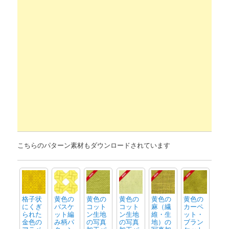
こちらのパターン素材もダウンロードされています
格子状
黄色の
黄色の
黄色の
黄色の
黄色の
にくぎ
バスケ
コット
コット
麻（繊
カーペ
られた
ット編
ン生地
ン生地
維・生
ット・
金色の
み柄パ
の写真
の写真
地）の
ブラン