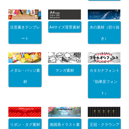
注意書きテンプレ
A4サイズ背景素材
水の素材（切り抜
ート
き）
メダル・バッジ素
マンガ素材
カタカナフォント
材
『効果音フォン
ト』
リボン・タグ素材
南国系イラスト素
王冠・クラウンア