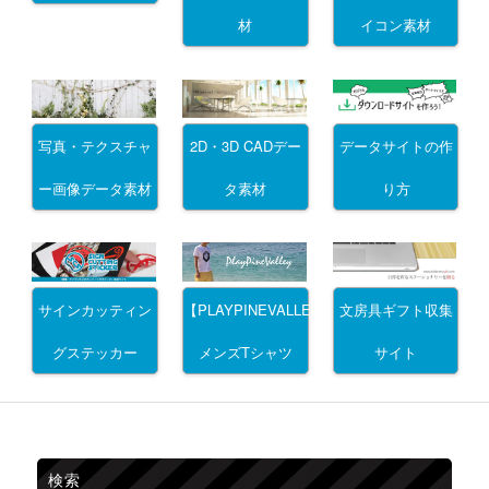
材
イコン素材
写真・テクスチャ
2D・3D CADデー
データサイトの作
ー画像データ素材
タ素材
り方
サインカッティン
文房具ギフト収集
【PLAYPINEVALLEY】
グステッカー
サイト
メンズTシャツ
検索