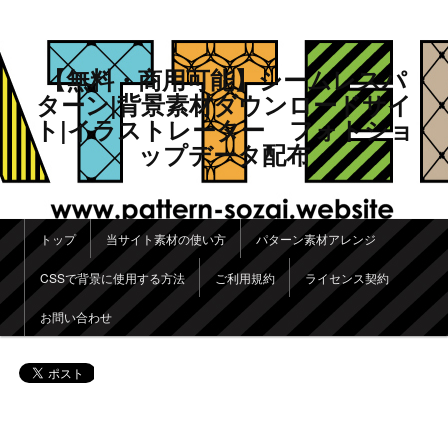
【無料・商用可能】シームレスパ
ターン|背景素材ダウンロードサイ
ト|イラストレーター フォトショ
ップデータ配布
メインメニュー
トップ
当サイト素材の使い方
パターン素材アレンジ
メインコンテンツへ移動
サブコンテンツへ移動
CSSで背景に使用する方法
ご利用規約
ライセンス契約
お問い合わせ