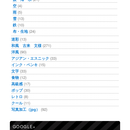
空
(4)
雨
(5)
雪
(13)
鉄
(10)
布・生地
(24)
迷彩
(13)
和風 古来 文様
(271)
洋風
(90)
アジアン・エスニック
(33)
インク・ペンキ
(15)
文字
(33)
食物
(12)
高級感
(17)
ポップ
(30)
レトロ
(8)
クール
(11)
写真加工（jpg）
(92)
GOOGLE+