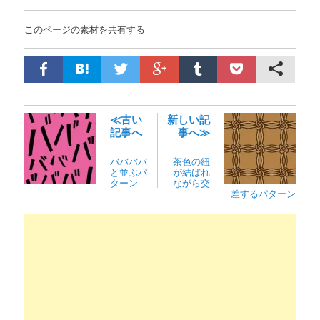
このページの素材を共有する
≪古い
新しい記
記事へ
事へ≫
ババババ
茶色の紐
と並ぶパ
が結ばれ
ターン
ながら交
差するパターン