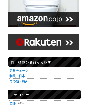
柄・模様の名前から探す
定番チェック
和風・日本
その他・海外
カテゴリー
図形
(763)