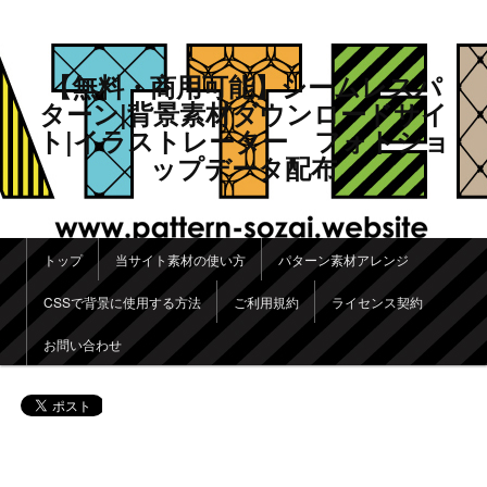
【無料・商用可能】シームレスパ
ターン|背景素材ダウンロードサイ
ト|イラストレーター フォトショ
ップデータ配布
メインメニュー
トップ
当サイト素材の使い方
パターン素材アレンジ
メインコンテンツへ移動
サブコンテンツへ移動
CSSで背景に使用する方法
ご利用規約
ライセンス契約
お問い合わせ