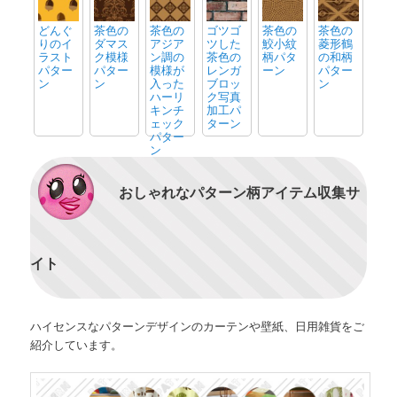
どんぐ
茶色の
茶色の
ゴツゴ
茶色の
茶色の
りのイ
ダマス
アジア
ツした
鮫小紋
菱形鶴
ラスト
ク模様
ン調の
茶色の
柄パタ
の和柄
パター
パター
模様が
レンガ
ーン
パター
ン
ン
入った
ブロッ
ン
ハーリ
ク写真
キンチ
加工パ
ェック
ターン
パター
ン
おしゃれなパターン柄アイテム収集サ
イト
ハイセンスなパターンデザインのカーテンや壁紙、日用雑貨をご
紹介しています。