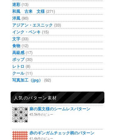
迷彩
(13)
和風 古来 文様
(271)
洋風
(90)
アジアン・エスニック
(33)
インク・ペンキ
(15)
文字
(33)
食物
(12)
高級感
(17)
ポップ
(30)
レトロ
(8)
クール
(11)
写真加工（jpg）
(92)
人気のパターン素材
麻の葉文様のシームレスパターン
45.5k件のビュー
赤のギンガムチェック柄のパターン
41.4k件のビュー