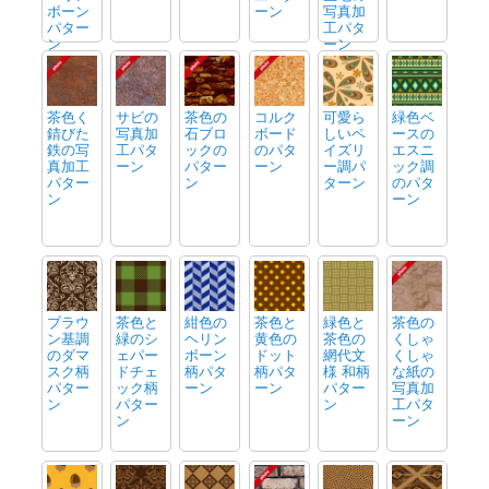
ボーン
ーン
写真加
パター
工パタ
ン
ーン
茶色く
サビの
茶色の
コルク
可愛ら
緑色ベ
錆びた
写真加
石ブロ
ボード
しいペ
ースの
鉄の写
工パタ
ックの
のパタ
イズリ
エスニ
真加工
ーン
パター
ーン
ー調パ
ック調
パター
ン
ターン
のパタ
ン
ーン
ブラウ
茶色と
紺色の
茶色と
緑色と
茶色の
ン基調
緑のシ
ヘリン
黄色の
茶色の
くしゃ
のダマ
ェパー
ボーン
ドット
網代文
くしゃ
スク柄
ドチェ
柄パタ
柄パタ
様 和柄
な紙の
パター
ック柄
ーン
ーン
パター
写真加
ン
パター
ン
工パタ
ン
ーン