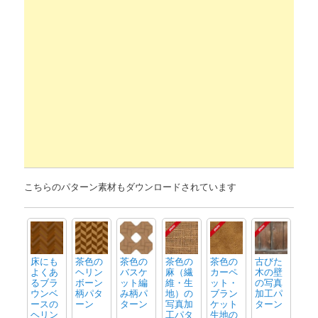
こちらのパターン素材もダウンロードされています
床にも
茶色の
茶色の
茶色の
茶色の
古びた
よくあ
ヘリン
バスケ
麻（繊
カーペ
木の壁
るブラ
ボーン
ット編
維・生
ット・
の写真
ウンベ
柄パタ
み柄パ
地）の
ブラン
加工パ
ースの
ーン
ターン
写真加
ケット
ターン
ヘリン
工パタ
生地の