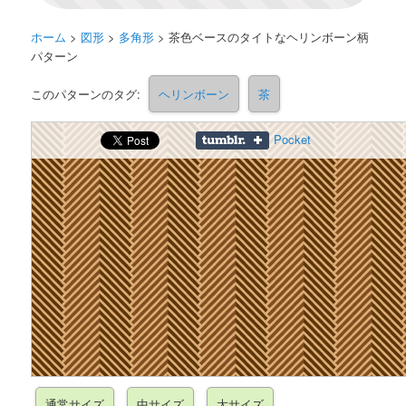
ホーム
>
図形
>
多角形
>
茶色ベースのタイトなヘリンボーン柄
パターン
このパターンのタグ:
ヘリンボーン
茶
Pocket