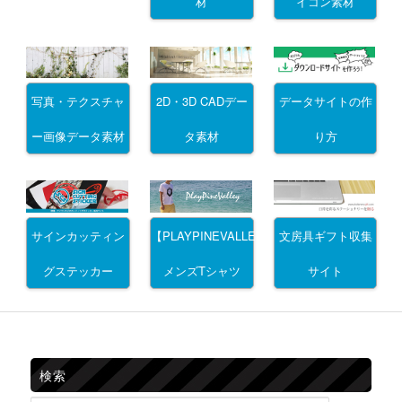
材
イコン素材
写真・テクスチャ
2D・3D CADデー
データサイトの作
ー画像データ素材
タ素材
り方
サインカッティン
文房具ギフト収集
【PLAYPINEVALLEY】
グステッカー
サイト
メンズTシャツ
検索