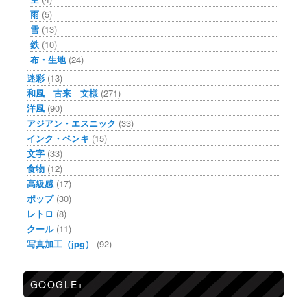
雨
(5)
雪
(13)
鉄
(10)
布・生地
(24)
迷彩
(13)
和風 古来 文様
(271)
洋風
(90)
アジアン・エスニック
(33)
インク・ペンキ
(15)
文字
(33)
食物
(12)
高級感
(17)
ポップ
(30)
レトロ
(8)
クール
(11)
写真加工（jpg）
(92)
GOOGLE+