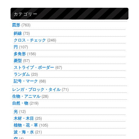
カテゴリー
図形
(763)
斜線
(73)
クロス・チェック
(246)
円
(107)
多角形
(156)
菱型
(57)
ストライプ・ボーダー
(67)
ランダム
(23)
記号・マーク
(68)
レンガ・ブロック・タイル
(71)
生物・アニマル
(28)
自然・物
(219)
光
(12)
木材・木目
(25)
植物・花・草
(105)
波・海・水
(21)
空
(4)