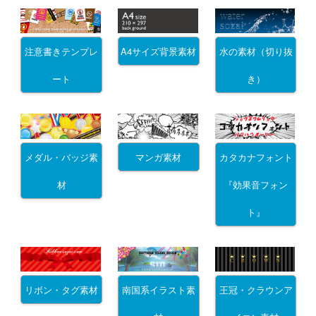
注意書きテンプレ
A4サイズ背景素材
水の素材（切り抜
ート
き）
メダル・バッジ素
マンガ素材
カタカナフォント
材
『効果音フォン
ト』
リボン・タグ素材
南国系イラスト素
王冠・クラウンア