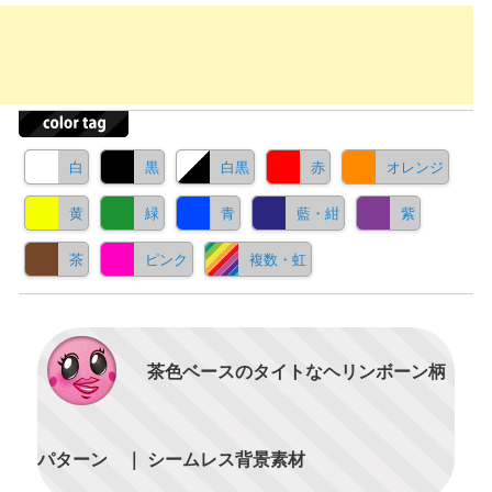
白
黒
白黒
赤
オレンジ
黄
緑
青
藍・紺
紫
茶
ピンク
複数・虹
茶色ベースのタイトなヘリンボーン柄
パターン ｜ シームレス背景素材