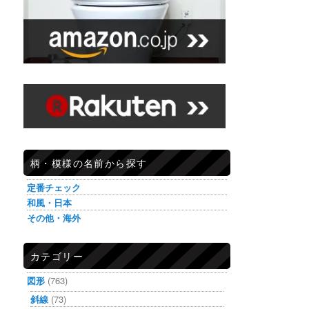
柄・模様の名前から探す
定番チェック
和風・日本
その他・海外
カテゴリー
図形
(763)
斜線
(73)