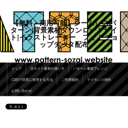
【無料・商用可能】シームレスパ
ターン|背景素材ダウンロードサイ
ト|イラストレーター フォトショ
ップデータ配布
メインメニュー
トップ
当サイト素材の使い方
パターン素材アレンジ
メインコンテンツへ移動
サブコンテンツへ移動
CSSで背景に使用する方法
ご利用規約
ライセンス契約
お問い合わせ