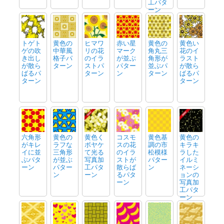
工パタ
ーン
トゲト
黄色の
ヒマワ
赤い星
黄色の
黄色い
ゲの吹
中華風
リの花
マーク
角丸三
花のイ
き出し
格子パ
のイラ
が並ぶ
角形が
ラスト
が散ら
ターン
ストパ
パター
並ぶパ
が散ら
ばるパ
ターン
ン
ターン
ばるパ
ターン
ターン
六角形
黄色の
黄色く
コスモ
黄色基
黄色の
がキレ
ラフな
ボヤケ
スの花
調の市
キラキ
イに並
三角形
て光る
のイラ
松模様
ラした
ぶパタ
が並ぶ
写真加
ストが
パター
イルミ
ーン
パター
工パタ
散らば
ン
ネーシ
ン
ーン
るパタ
ョンの
ーン
写真加
工パタ
ーン