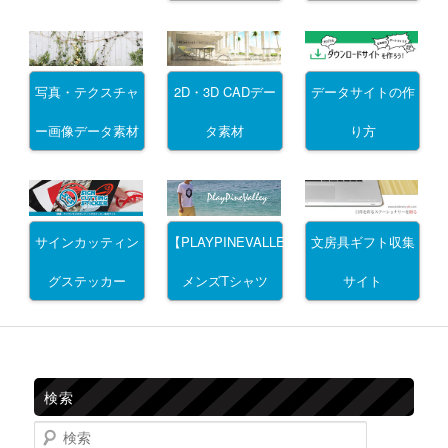
写真・テクスチャ
2D・3D CADデー
データサイトの作
ー画像データ素材
タ素材
り方
サインカッティン
文房具ギフト収集
【PLAYPINEVALLEY】
グステッカー
サイト
メンズTシャツ
検索
検索