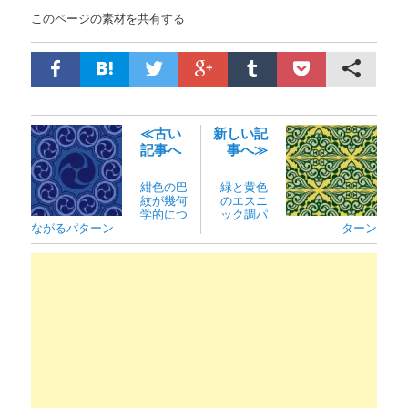
このページの素材を共有する
≪古い
新しい記
記事へ
事へ≫
紺色の巴
緑と黄色
紋が幾何
のエスニ
学的につ
ック調パ
ながるパターン
ターン