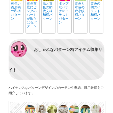
黄色い
黄色背
黒と黄
ポップ
黄色と
黄色の
菱形鶴
景にピ
色の網
なバナ
水色の
鶴のイ
の和柄
ンクの
代文様
ナのイ
鮫小紋
ラスト
パター
ハート
和柄パ
ラスト
柄パタ
和柄パ
ン
が散ら
ターン
パター
ーン
ターン
ばるパ
ン
ターン
おしゃれなパターン柄アイテム収集サ
イト
ハイセンスなパターンデザインのカーテンや壁紙、日用雑貨をご
紹介しています。