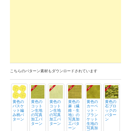
こちらのパターン素材もダウンロードされています
黄色の
黄色の
黄色の
黄色の
黄色の
黄色の
バスケ
コット
コット
麻（繊
カーペ
石ブロ
ット編
ン生地
ン生地
維・生
ット・
ックの
み柄パ
の写真
の写真
地）の
ブラン
パター
ターン
加工パ
加工パ
写真加
ケット
ン
ターン
ターン
工パタ
生地の
ーン
写真加