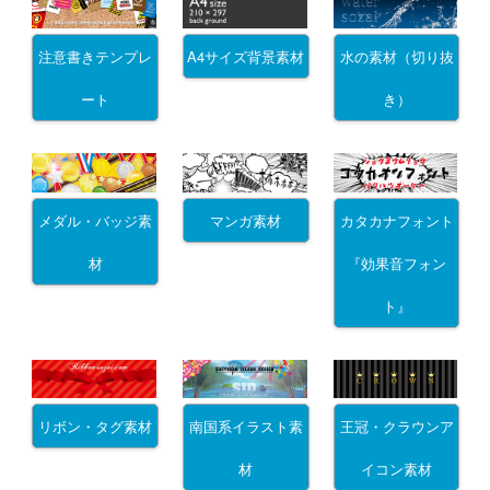
注意書きテンプレ
A4サイズ背景素材
水の素材（切り抜
ート
き）
メダル・バッジ素
マンガ素材
カタカナフォント
材
『効果音フォン
ト』
リボン・タグ素材
南国系イラスト素
王冠・クラウンア
材
イコン素材