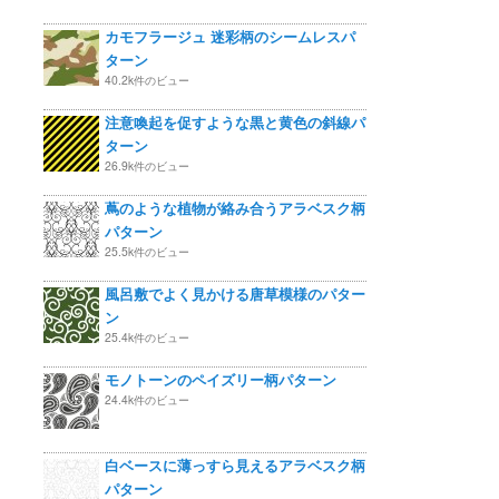
カモフラージュ 迷彩柄のシームレスパ
ターン
40.2k件のビュー
注意喚起を促すような黒と黄色の斜線パ
ターン
26.9k件のビュー
蔦のような植物が絡み合うアラベスク柄
パターン
25.5k件のビュー
風呂敷でよく見かける唐草模様のパター
ン
25.4k件のビュー
モノトーンのペイズリー柄パターン
24.4k件のビュー
白ベースに薄っすら見えるアラベスク柄
パターン