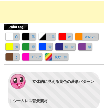
白
黒
白黒
赤
オレンジ
黄
緑
青
藍・紺
紫
茶
ピンク
複数・虹
立体的に見える黄色の菱形パターン
｜ シームレス背景素材