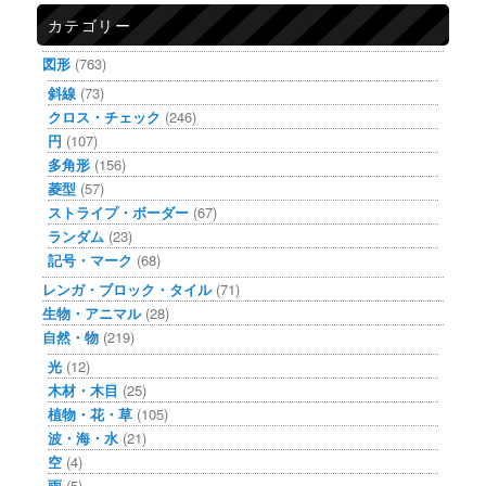
カテゴリー
図形
(763)
斜線
(73)
クロス・チェック
(246)
円
(107)
多角形
(156)
菱型
(57)
ストライプ・ボーダー
(67)
ランダム
(23)
記号・マーク
(68)
レンガ・ブロック・タイル
(71)
生物・アニマル
(28)
自然・物
(219)
光
(12)
木材・木目
(25)
植物・花・草
(105)
波・海・水
(21)
空
(4)
雨
(5)