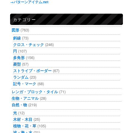
→パターンアイテム.net
カテゴリー
図形
(763)
斜線
(73)
クロス・チェック
(246)
円
(107)
多角形
(156)
菱型
(57)
ストライプ・ボーダー
(67)
ランダム
(23)
記号・マーク
(68)
レンガ・ブロック・タイル
(71)
生物・アニマル
(28)
自然・物
(219)
光
(12)
木材・木目
(25)
植物・花・草
(105)
波・海・水
(21)