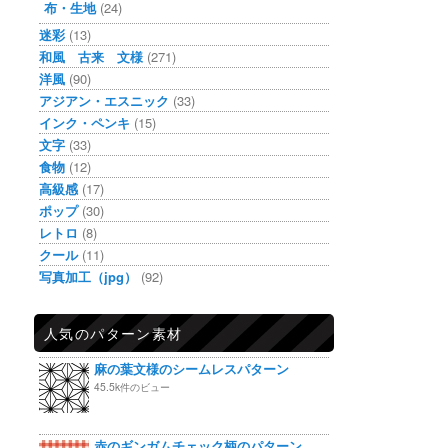
布・生地
(24)
迷彩
(13)
和風 古来 文様
(271)
洋風
(90)
アジアン・エスニック
(33)
インク・ペンキ
(15)
文字
(33)
食物
(12)
高級感
(17)
ポップ
(30)
レトロ
(8)
クール
(11)
写真加工（jpg）
(92)
人気のパターン素材
麻の葉文様のシームレスパターン
45.5k件のビュー
赤のギンガムチェック柄のパターン