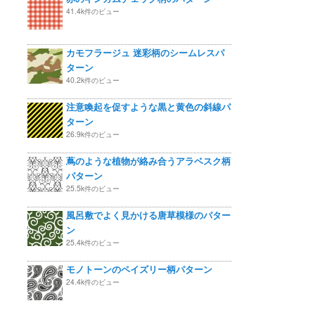
41.4k件のビュー
カモフラージュ 迷彩柄のシームレスパ
ターン
40.2k件のビュー
注意喚起を促すような黒と黄色の斜線パ
ターン
26.9k件のビュー
蔦のような植物が絡み合うアラベスク柄
パターン
25.5k件のビュー
風呂敷でよく見かける唐草模様のパター
ン
25.4k件のビュー
モノトーンのペイズリー柄パターン
24.4k件のビュー