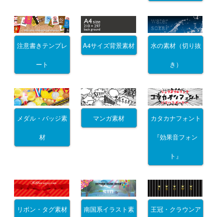
注意書きテンプレ
A4サイズ背景素材
水の素材（切り抜
ート
き）
メダル・バッジ素
マンガ素材
カタカナフォント
材
『効果音フォン
ト』
リボン・タグ素材
南国系イラスト素
王冠・クラウンア