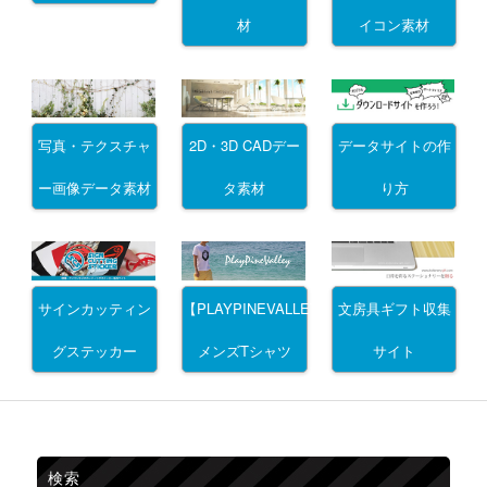
材
イコン素材
写真・テクスチャ
2D・3D CADデー
データサイトの作
ー画像データ素材
タ素材
り方
サインカッティン
文房具ギフト収集
【PLAYPINEVALLEY】
グステッカー
サイト
メンズTシャツ
検索