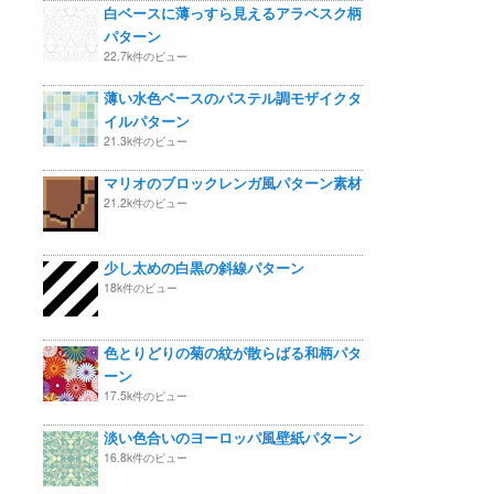
白ベースに薄っすら見えるアラベスク柄
パターン
22.7k件のビュー
薄い水色ベースのパステル調モザイクタ
イルパターン
21.3k件のビュー
マリオのブロックレンガ風パターン素材
21.2k件のビュー
少し太めの白黒の斜線パターン
18k件のビュー
色とりどりの菊の紋が散らばる和柄パタ
ーン
17.5k件のビュー
淡い色合いのヨーロッパ風壁紙パターン
16.8k件のビュー