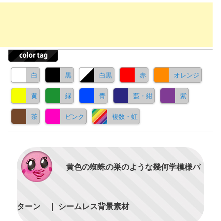
白
黒
白黒
赤
オレンジ
黄
緑
青
藍・紺
紫
茶
ピンク
複数・虹
黄色の蜘蛛の巣のような幾何学模様パ
ターン ｜ シームレス背景素材