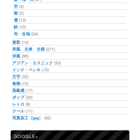
空
(4)
雨
(5)
雪
(13)
鉄
(10)
布・生地
(24)
迷彩
(13)
和風 古来 文様
(271)
洋風
(90)
アジアン・エスニック
(33)
インク・ペンキ
(15)
文字
(33)
食物
(12)
高級感
(17)
ポップ
(30)
レトロ
(8)
クール
(11)
写真加工（jpg）
(92)
GOOGLE+