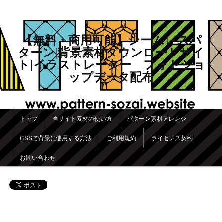
【無料・商用可能】シームレスパ
ターン|背景素材ダウンロードサイ
ト|イラストレーター フォトショ
ップデータ配布
メインメニュー
トップ
当サイト素材の使い方
パターン素材アレンジ
メインコンテンツへ移動
サブコンテンツへ移動
CSSで背景に使用する方法
ご利用規約
ライセンス契約
お問い合わせ