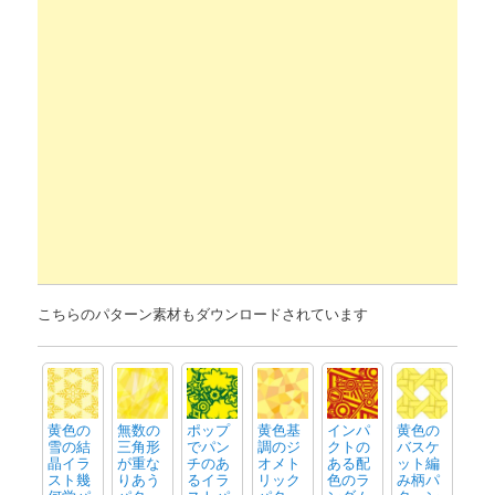
こちらのパターン素材もダウンロードされています
黄色の
無数の
ポップ
黄色基
インパ
黄色の
雪の結
三角形
でパン
調のジ
クトの
バスケ
晶イラ
が重な
チのあ
オメト
ある配
ット編
スト幾
りあう
るイラ
リック
色のラ
み柄パ