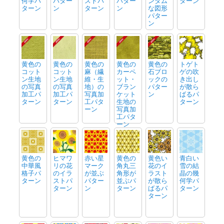
何学パ
パター
ストパ
パター
ンダム
ターン
ターン
ン
ターン
ン
な図形
パター
ン
黄色の
黄色の
黄色の
黄色の
黄色の
トゲト
コット
コット
麻（繊
カーペ
石ブロ
ゲの吹
ン生地
ン生地
維・生
ット・
ックの
き出し
の写真
の写真
地）の
ブラン
パター
が散ら
加工パ
加工パ
写真加
ケット
ン
ばるパ
ターン
ターン
工パタ
生地の
ターン
ーン
写真加
工パタ
ーン
黄色の
ヒマワ
赤い星
黄色の
黄色い
青白い
中華風
リの花
マーク
角丸三
花のイ
雪の結
格子パ
のイラ
が並ぶ
角形が
ラスト
晶の幾
ターン
ストパ
パター
並ぶパ
が散ら
何学パ
ターン
ン
ターン
ばるパ
ターン
ターン