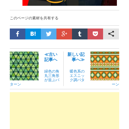
このページの素材を共有する
≪古い
新しい記
記事へ
事へ≫
緑色の角
暖色系の
丸三角形
エスニッ
が並ぶパ
ク調パタ
ターン
ーン