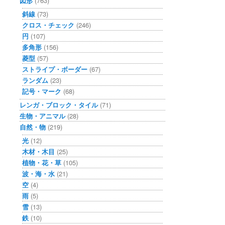
図形
(763)
斜線
(73)
クロス・チェック
(246)
円
(107)
多角形
(156)
菱型
(57)
ストライプ・ボーダー
(67)
ランダム
(23)
記号・マーク
(68)
レンガ・ブロック・タイル
(71)
生物・アニマル
(28)
自然・物
(219)
光
(12)
木材・木目
(25)
植物・花・草
(105)
波・海・水
(21)
空
(4)
雨
(5)
雪
(13)
鉄
(10)