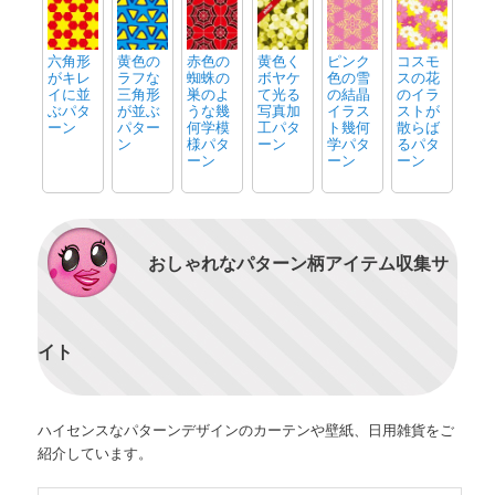
六角形
黄色の
赤色の
黄色く
ピンク
コスモ
がキレ
ラフな
蜘蛛の
ボヤケ
色の雪
スの花
イに並
三角形
巣のよ
て光る
の結晶
のイラ
ぶパタ
が並ぶ
うな幾
写真加
イラス
ストが
ーン
パター
何学模
工パタ
ト幾何
散らば
ン
様パタ
ーン
学パタ
るパタ
ーン
ーン
ーン
おしゃれなパターン柄アイテム収集サ
イト
ハイセンスなパターンデザインのカーテンや壁紙、日用雑貨をご
紹介しています。