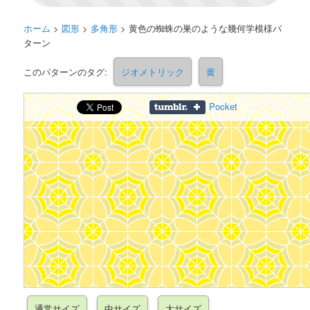
ホーム
>
図形
>
多角形
>
黄色の蜘蛛の巣のような幾何学模様パ
ターン
このパターンのタグ:
ジオメトリック
黄
Pocket