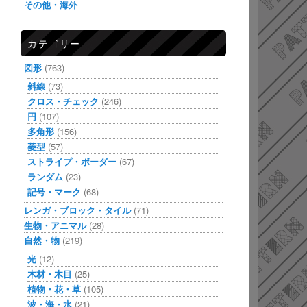
その他・海外
カテゴリー
図形
(763)
斜線
(73)
クロス・チェック
(246)
円
(107)
多角形
(156)
菱型
(57)
ストライプ・ボーダー
(67)
ランダム
(23)
記号・マーク
(68)
レンガ・ブロック・タイル
(71)
生物・アニマル
(28)
自然・物
(219)
光
(12)
木材・木目
(25)
植物・花・草
(105)
波・海・水
(21)