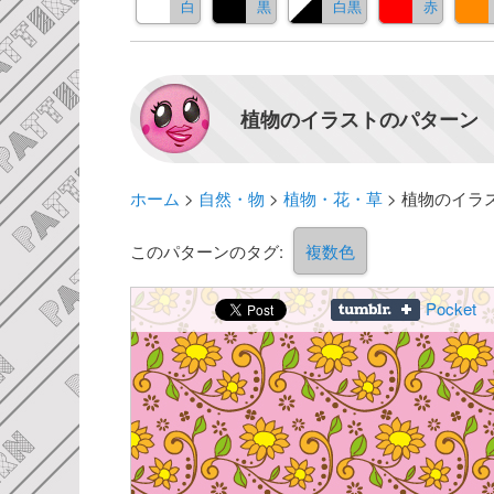
白
黒
白黒
赤
植物のイラストのパターン 
ホーム
>
自然・物
>
植物・花・草
>
植物のイラ
このパターンのタグ:
複数色
Pocket