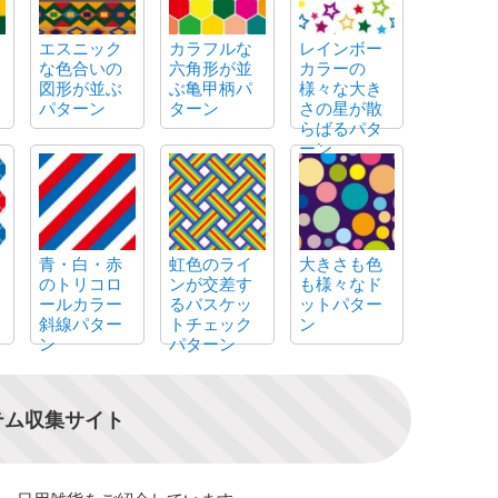
エスニック
カラフルな
レインボー
な色合いの
六角形が並
カラーの
図形が並ぶ
ぶ亀甲柄パ
様々な大き
パターン
ターン
さの星が散
らばるパタ
ーン
青・白・赤
虹色のライ
大きさも色
のトリコロ
ンが交差す
も様々なド
ールカラー
るバスケッ
ットパター
斜線パター
トチェック
ン
ン
パターン
テム収集サイト