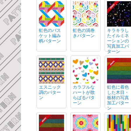
虹色のバス
虹色の渦巻
キラキラし
ケット編み
きパターン
たイルミネ
柄パターン
ーションの
写真加工パ
ターン
エスニック
カラフルな
虹色に着色
調のパター
ハートが散
した木目・
ン
らばるパタ
板材の写真
ーン
加工パター
ン