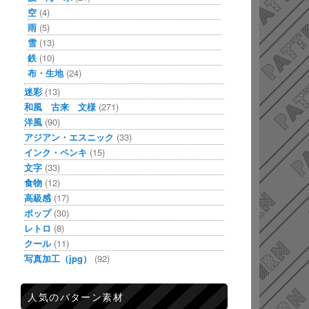
空
(4)
雨
(5)
雪
(13)
鉄
(10)
布・生地
(24)
迷彩
(13)
和風 古来 文様
(271)
洋風
(90)
アジアン・エスニック
(33)
インク・ペンキ
(15)
文字
(33)
食物
(12)
高級感
(17)
ポップ
(30)
レトロ
(8)
クール
(11)
写真加工（jpg）
(92)
人気のパターン素材