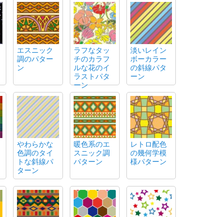
エスニック
ラフなタッ
淡いレイン
調のパター
チのカラフ
ボーカラー
ン
ルな花のイ
の斜線パタ
ラストパタ
ーン
ーン
やわらかな
暖色系のエ
レトロ配色
色調のタイ
スニック調
の幾何学模
トな斜線パ
パターン
様パターン
ターン