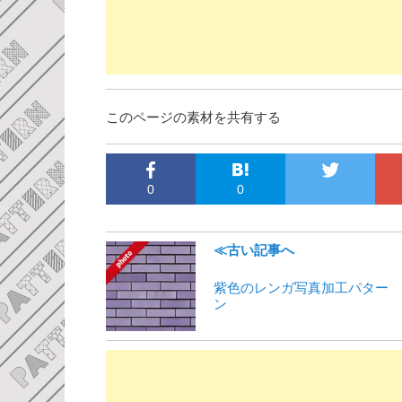
このページの素材を共有する
0
0
≪古い記事へ
紫色のレンガ写真加工パター
ン