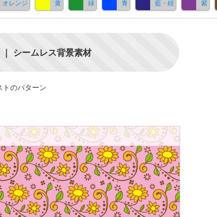
オレンジ
黄
緑
青
藍・紺
紫
｜ シームレス背景素材
ストのパターン