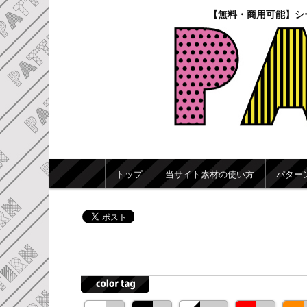
【無料・商用可能】シ
メインメニュー
トップ
当サイト素材の使い方
パター
メインコンテンツへ移動
サブコンテンツへ移動