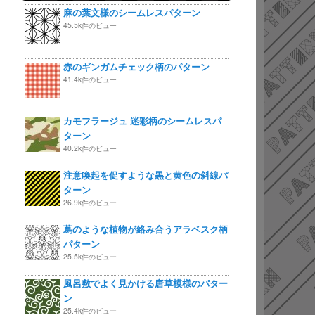
麻の葉文様のシームレスパターン
45.5k件のビュー
赤のギンガムチェック柄のパターン
41.4k件のビュー
カモフラージュ 迷彩柄のシームレスパ
ターン
40.2k件のビュー
注意喚起を促すような黒と黄色の斜線パ
ターン
26.9k件のビュー
蔦のような植物が絡み合うアラベスク柄
パターン
25.5k件のビュー
風呂敷でよく見かける唐草模様のパター
ン
25.4k件のビュー