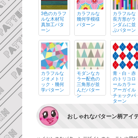
3色のカラフ
カラフルな
カラフルな
ルな木材写
幾何学模様
長方形がラ
真加工パタ
パターン
ンダムに並
ーン
ぶパターン
カラフルな
モダンなカ
青・白・赤
ジオメトリ
ラー配色の
のトリコロ
ック・幾何
三角形が並
ールカラー
学パターン
んだパター
アーガイル
ン
チェックパ
ターン
おしゃれなパターン柄アイ