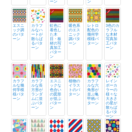
ーン
ン
エスニ
カラフ
虹色に
暖色系
レトロ
3色のカ
ック調
ルなハ
着色し
のエス
配色の
ラフル
のパタ
ートが
た木
ニック
幾何学
な木材
ーン
散らば
目・板
調パタ
模様パ
写真加
るパタ
材の写
ーン
ターン
工パタ
ーン
真加工
ーン
パター
ン
カラフ
カラフ
エスニ
植物の
カラフ
レイン
ルな幾
ルな長
ックな
イラス
ルな六
ボーカ
何学模
方形が
色合い
トのパ
角形が
ラーの
様パタ
ランダ
の図形
ターン
並ぶ亀
様々な
ーン
ムに並
が並ぶ
甲柄パ
大きさ
ぶパタ
パター
ターン
の星が
ーン
ン
散らば
るパタ
ーン