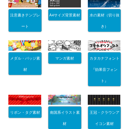
注意書きテンプレ
A4サイズ背景素材
水の素材（切り抜
ート
き）
メダル・バッジ素
マンガ素材
カタカナフォント
材
『効果音フォン
ト』
リボン・タグ素材
南国系イラスト素
王冠・クラウンア
材
イコン素材