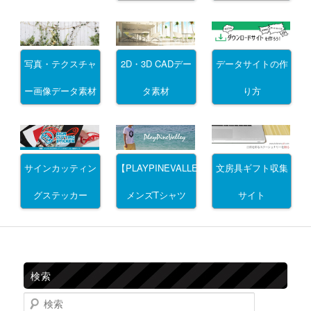
写真・テクスチャ
2D・3D CADデー
データサイトの作
ー画像データ素材
タ素材
り方
サインカッティン
文房具ギフト収集
【PLAYPINEVALLEY】
グステッカー
サイト
メンズTシャツ
検索
検索