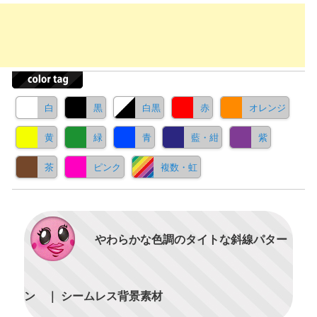
白
黒
白黒
赤
オレンジ
黄
緑
青
藍・紺
紫
茶
ピンク
複数・虹
やわらかな色調のタイトな斜線パター
ン ｜ シームレス背景素材