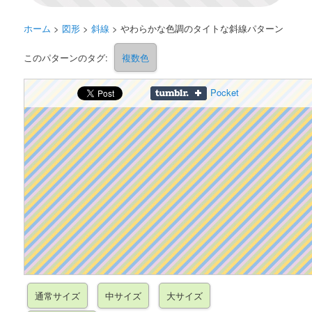
ホーム
>
図形
>
斜線
>
やわらかな色調のタイトな斜線パターン
このパターンのタグ:
複数色
Pocket