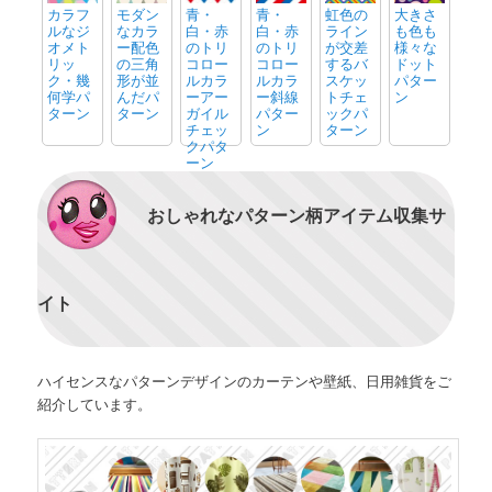
カラフ
モダン
青・
青・
虹色の
大きさ
ルなジ
なカラ
白・赤
白・赤
ライン
も色も
オメト
ー配色
のトリ
のトリ
が交差
様々な
リッ
の三角
コロー
コロー
するバ
ドット
ク・幾
形が並
ルカラ
ルカラ
スケッ
パター
何学パ
んだパ
ーアー
ー斜線
トチェ
ン
ターン
ターン
ガイル
パター
ックパ
チェッ
ン
ターン
クパタ
ーン
おしゃれなパターン柄アイテム収集サ
イト
ハイセンスなパターンデザインのカーテンや壁紙、日用雑貨をご
紹介しています。