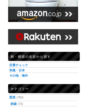
柄・模様の名前から探す
定番チェック
和風・日本
その他・海外
カテゴリー
図形
(763)
斜線
(73)