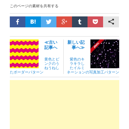
このページの素材を共有する
≪古い
新しい記
記事へ
事へ≫
黄色とピ
紫色のキ
ンクのう
ラキラし
ねうねし
たイルミ
たボーダーパターン
ネーションの写真加工パターン