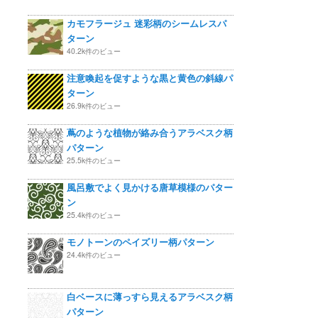
カモフラージュ 迷彩柄のシームレスパ
ターン
40.2k件のビュー
注意喚起を促すような黒と黄色の斜線パ
ターン
26.9k件のビュー
蔦のような植物が絡み合うアラベスク柄
パターン
25.5k件のビュー
風呂敷でよく見かける唐草模様のパター
ン
25.4k件のビュー
モノトーンのペイズリー柄パターン
24.4k件のビュー
白ベースに薄っすら見えるアラベスク柄
パターン