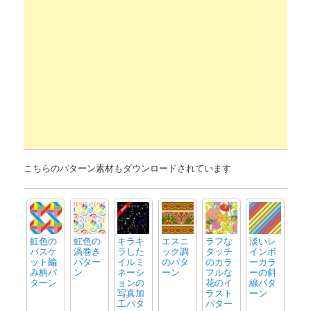
こちらのパターン素材もダウンロードされています
虹色の
虹色の
キラキ
エスニ
ラフな
淡いレ
バスケ
渦巻き
ラした
ック調
タッチ
インボ
ット編
パター
イルミ
のパタ
のカラ
ーカラ
み柄パ
ン
ネーシ
ーン
フルな
ーの斜
ターン
ョンの
花のイ
線パタ
写真加
ラスト
ーン
工パタ
パター