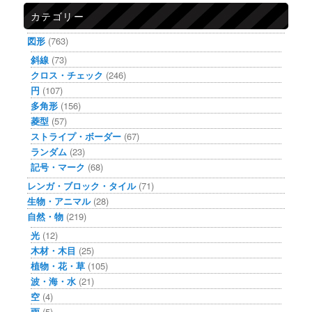
カテゴリー
図形
(763)
斜線
(73)
クロス・チェック
(246)
円
(107)
多角形
(156)
菱型
(57)
ストライプ・ボーダー
(67)
ランダム
(23)
記号・マーク
(68)
レンガ・ブロック・タイル
(71)
生物・アニマル
(28)
自然・物
(219)
光
(12)
木材・木目
(25)
植物・花・草
(105)
波・海・水
(21)
空
(4)
雨
(5)