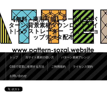
【無料・商用可能】シームレスパ
ターン|背景素材ダウンロードサイ
ト|イラストレーター フォトショ
ップデータ配布
メインメニュー
トップ
当サイト素材の使い方
パターン素材アレンジ
メインコンテンツへ移動
サブコンテンツへ移動
CSSで背景に使用する方法
ご利用規約
ライセンス契約
お問い合わせ