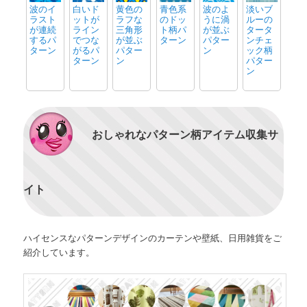
波のイ
白いド
黄色の
青色系
波のよ
淡いブ
ラスト
ットが
ラフな
のドッ
うに渦
ルーの
が連続
ライン
三角形
ト柄パ
が並ぶ
タータ
するパ
でつな
が並ぶ
ターン
パター
ンチェ
ターン
がるパ
パター
ン
ック柄
ターン
ン
パター
ン
おしゃれなパターン柄アイテム収集サ
イト
ハイセンスなパターンデザインのカーテンや壁紙、日用雑貨をご
紹介しています。