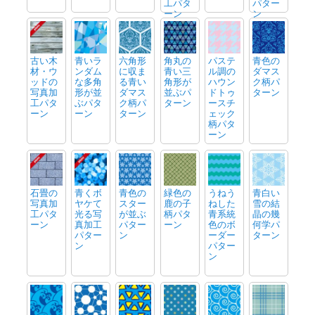
工パタ
パター
ーン
ン
古い木
青いラ
六角形
角丸の
パステ
青色の
材・ウ
ンダム
に収ま
青い三
ル調の
ダマス
ッドの
な多角
る青い
角形が
ハウン
ク柄パ
写真加
形が並
ダマス
並ぶパ
ドトゥ
ターン
工パタ
ぶパタ
ク柄パ
ターン
ースチ
ーン
ーン
ターン
ェック
柄パタ
ーン
石畳の
青くボ
青色の
緑色の
うねう
青白い
写真加
ヤケて
スター
鹿の子
ねした
雪の結
工パタ
光る写
が並ぶ
柄パタ
青系統
晶の幾
ーン
真加工
パター
ーン
色のボ
何学パ
パター
ン
ーダー
ターン
ン
パター
ン