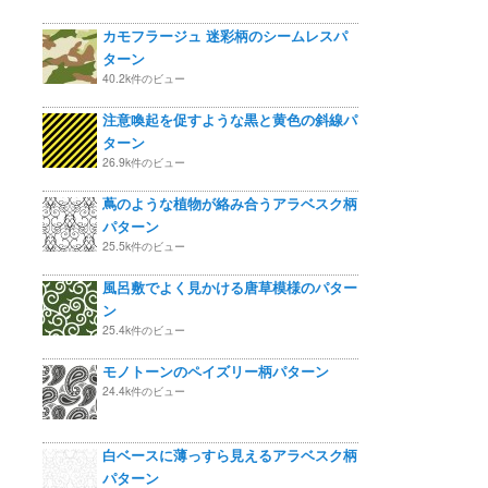
カモフラージュ 迷彩柄のシームレスパ
ターン
40.2k件のビュー
注意喚起を促すような黒と黄色の斜線パ
ターン
26.9k件のビュー
蔦のような植物が絡み合うアラベスク柄
パターン
25.5k件のビュー
風呂敷でよく見かける唐草模様のパター
ン
25.4k件のビュー
モノトーンのペイズリー柄パターン
24.4k件のビュー
白ベースに薄っすら見えるアラベスク柄
パターン