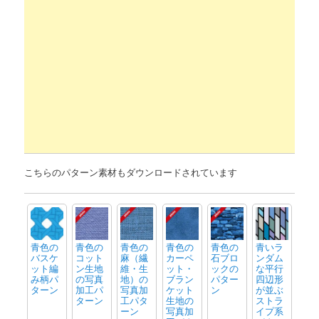
こちらのパターン素材もダウンロードされています
青色の
青色の
青色の
青色の
青色の
青いラ
バスケ
コット
麻（繊
カーペ
石ブロ
ンダム
ット編
ン生地
維・生
ット・
ックの
な平行
み柄パ
の写真
地）の
ブラン
パター
四辺形
ターン
加工パ
写真加
ケット
ン
が並ぶ
ターン
工パタ
生地の
ストラ
ーン
写真加
イプ系