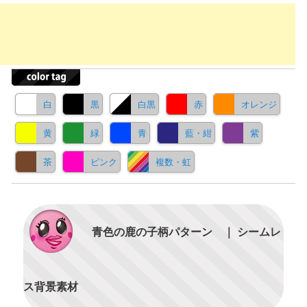
白
黒
白黒
赤
オレンジ
黄
緑
青
藍・紺
紫
茶
ピンク
複数・虹
青色の鹿の子柄パターン ｜ シームレ
ス背景素材