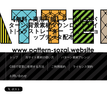
【無料・商用可能】シームレスパ
ターン|背景素材ダウンロードサイ
ト|イラストレーター フォトショ
ップデータ配布
メインメニュー
トップ
当サイト素材の使い方
パターン素材アレンジ
メインコンテンツへ移動
サブコンテンツへ移動
CSSで背景に使用する方法
ご利用規約
ライセンス契約
お問い合わせ