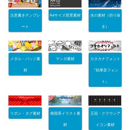
注意書きテンプレ
A4サイズ背景素材
水の素材（切り抜
ート
き）
メダル・バッジ素
マンガ素材
カタカナフォント
材
『効果音フォン
ト』
リボン・タグ素材
南国系イラスト素
王冠・クラウンア
材
イコン素材