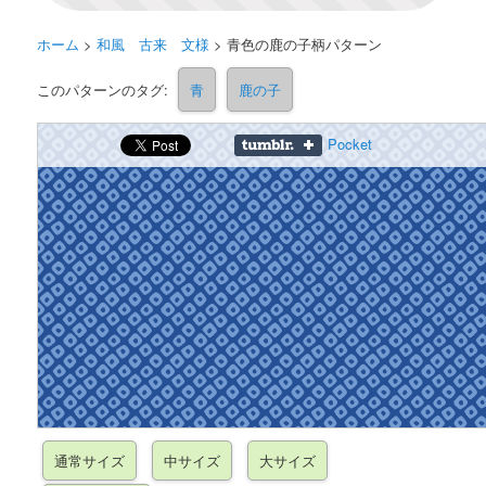
ホーム
>
和風 古来 文様
>
青色の鹿の子柄パターン
このパターンのタグ:
青
鹿の子
Pocket