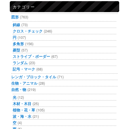
カテゴリー
図形
(763)
斜線
(73)
クロス・チェック
(246)
円
(107)
多角形
(156)
菱型
(57)
ストライプ・ボーダー
(67)
ランダム
(23)
記号・マーク
(68)
レンガ・ブロック・タイル
(71)
生物・アニマル
(28)
自然・物
(219)
光
(12)
木材・木目
(25)
植物・花・草
(105)
波・海・水
(21)
空
(4)
雨
(5)