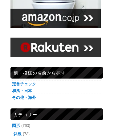
柄・模様の名前から探す
定番チェック
和風・日本
その他・海外
カテゴリー
図形
(763)
斜線
(73)