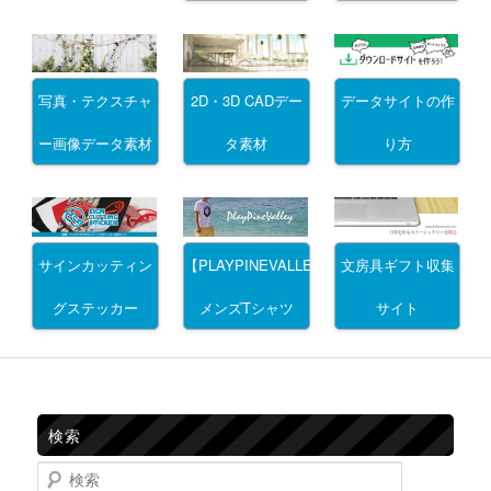
写真・テクスチャ
2D・3D CADデー
データサイトの作
ー画像データ素材
タ素材
り方
サインカッティン
文房具ギフト収集
【PLAYPINEVALLEY】
グステッカー
サイト
メンズTシャツ
検索
検索