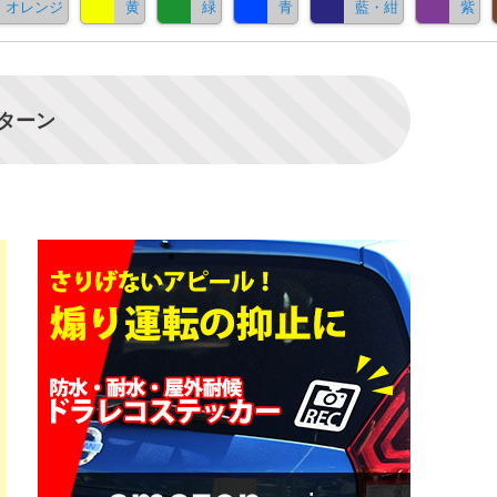
オレンジ
黄
緑
青
藍・紺
紫
パターン