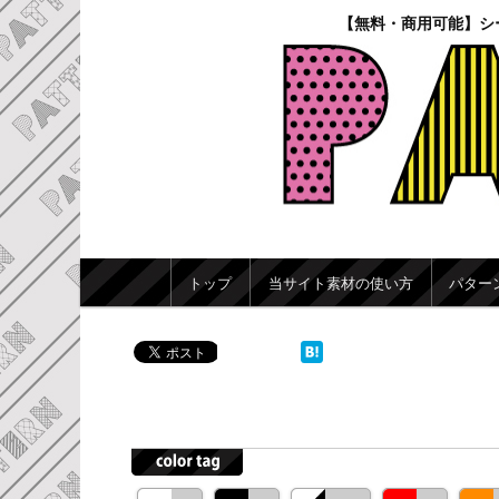
【無料・商用可能】シ
メインメニュー
トップ
当サイト素材の使い方
パター
メインコンテンツへ移動
サブコンテンツへ移動