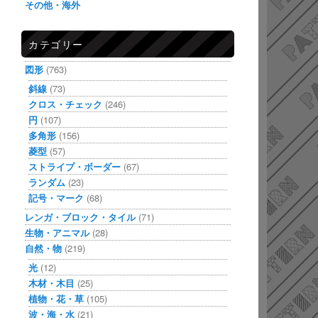
その他・海外
カテゴリー
図形
(763)
斜線
(73)
クロス・チェック
(246)
円
(107)
多角形
(156)
菱型
(57)
ストライプ・ボーダー
(67)
ランダム
(23)
記号・マーク
(68)
レンガ・ブロック・タイル
(71)
生物・アニマル
(28)
自然・物
(219)
光
(12)
木材・木目
(25)
植物・花・草
(105)
波・海・水
(21)