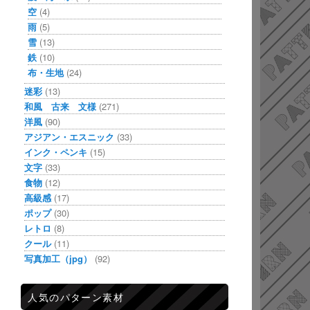
空
(4)
雨
(5)
雪
(13)
鉄
(10)
布・生地
(24)
迷彩
(13)
和風 古来 文様
(271)
洋風
(90)
アジアン・エスニック
(33)
インク・ペンキ
(15)
文字
(33)
食物
(12)
高級感
(17)
ポップ
(30)
レトロ
(8)
クール
(11)
写真加工（jpg）
(92)
人気のパターン素材