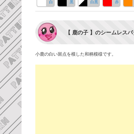
白
黒
白黒
赤
【 鹿の子 】のシームレス
小鹿の白い斑点を模した和柄模様です。