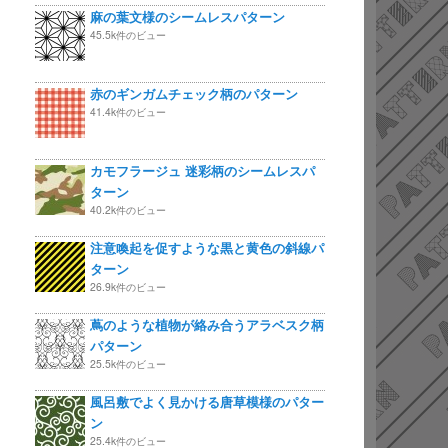
麻の葉文様のシームレスパターン
45.5k件のビュー
赤のギンガムチェック柄のパターン
41.4k件のビュー
カモフラージュ 迷彩柄のシームレスパ
ターン
40.2k件のビュー
注意喚起を促すような黒と黄色の斜線パ
ターン
26.9k件のビュー
蔦のような植物が絡み合うアラベスク柄
パターン
25.5k件のビュー
風呂敷でよく見かける唐草模様のパター
ン
25.4k件のビュー