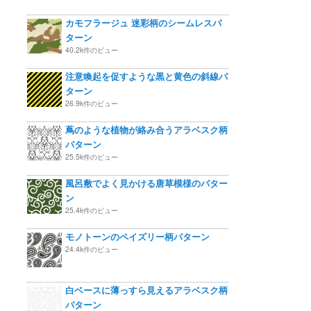
カモフラージュ 迷彩柄のシームレスパ
ターン
40.2k件のビュー
注意喚起を促すような黒と黄色の斜線パ
ターン
26.9k件のビュー
蔦のような植物が絡み合うアラベスク柄
パターン
25.5k件のビュー
風呂敷でよく見かける唐草模様のパター
ン
25.4k件のビュー
モノトーンのペイズリー柄パターン
24.4k件のビュー
白ベースに薄っすら見えるアラベスク柄
パターン