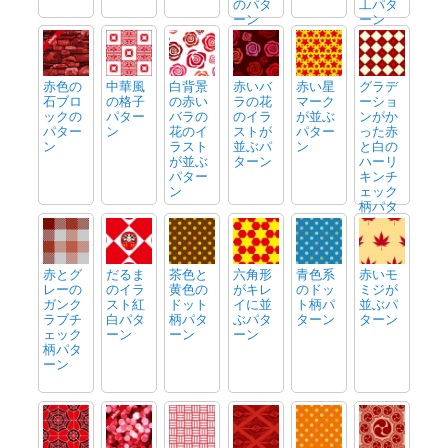
のパタ
工パタ
ーン
ーン
赤色の
中華風
白背景
赤いバ
赤い星
グラデ
石ブロ
の格子
の赤い
ラの花
マーク
ーショ
ックの
パター
バラの
のイラ
が並ぶ
ンがか
パター
ン
花のイ
ストが
パター
った赤
ン
ラスト
並ぶパ
ン
と白の
が並ぶ
ターン
ハーリ
パター
キンチ
ン
ェック
柄パタ
ーン
赤とグ
だるま
茶色と
六角形
青色系
赤いモ
レーの
のイラ
黄色の
がキレ
のドッ
ミジが
ガンク
スト紅
ドット
イに並
ト柄パ
並ぶパ
ラブチ
白パタ
柄パタ
ぶパタ
ターン
ターン
ェック
ーン
ーン
ーン
柄パタ
ーン