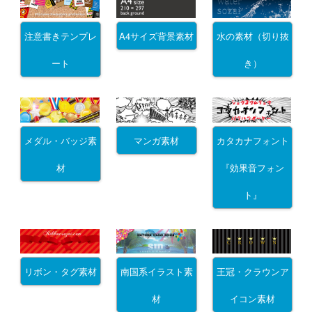
注意書きテンプレ
A4サイズ背景素材
水の素材（切り抜
ート
き）
メダル・バッジ素
マンガ素材
カタカナフォント
材
『効果音フォン
ト』
リボン・タグ素材
南国系イラスト素
王冠・クラウンア
材
イコン素材