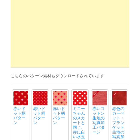
こちらのパターン素材もダウンロードされています
赤いド
赤いド
赤いド
ミニー
赤いコ
赤色の
ット柄
ット柄
ット柄
ちゃん
ットン
カーペ
パター
パター
パター
のスカ
生地の
ット・
ン
ン
ン
ートと
写真加
ブラン
同じ、
工パタ
ケット
赤に白
ーン
生地の
い水玉
写真加