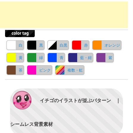
白
黒
白黒
赤
オレンジ
黄
緑
青
藍・紺
紫
茶
ピンク
複数・虹
イチゴのイラストが並ぶパターン ｜
シームレス背景素材