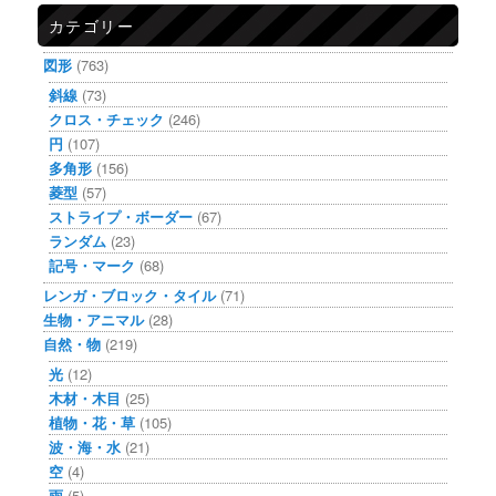
カテゴリー
図形
(763)
斜線
(73)
クロス・チェック
(246)
円
(107)
多角形
(156)
菱型
(57)
ストライプ・ボーダー
(67)
ランダム
(23)
記号・マーク
(68)
レンガ・ブロック・タイル
(71)
生物・アニマル
(28)
自然・物
(219)
光
(12)
木材・木目
(25)
植物・花・草
(105)
波・海・水
(21)
空
(4)
雨
(5)