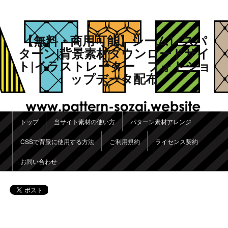
【無料・商用可能】シームレスパ
ターン|背景素材ダウンロードサイ
ト|イラストレーター フォトショ
ップデータ配布
メインメニュー
トップ
当サイト素材の使い方
パターン素材アレンジ
メインコンテンツへ移動
サブコンテンツへ移動
CSSで背景に使用する方法
ご利用規約
ライセンス契約
お問い合わせ