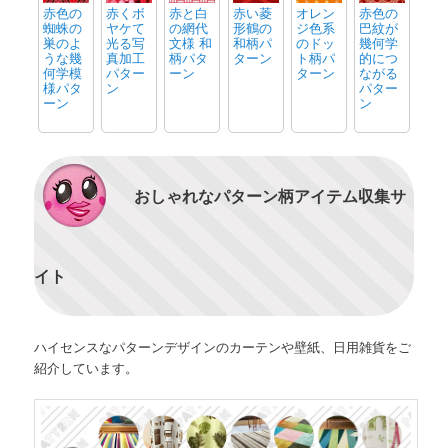
赤色の
赤くボ
赤と白
赤い菱
オレン
赤色の
蜘蛛の
ヤケて
の網代
形鶴の
ジ色系
巴紋が
巣のよ
光る写
文様 和
和柄パ
のドッ
幾何学
うな幾
真加工
柄パタ
ターン
ト柄パ
的につ
何学模
パター
ーン
ターン
ながる
様パタ
ン
パター
ーン
ン
おしゃれなパターン柄アイテム収集サ
イト
ハイセンスなパターンデザインのカーテンや壁紙、日用雑貨をご
紹介しています。