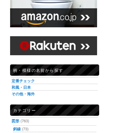
柄・模様の名前から探す
定番チェック
和風・日本
その他・海外
カテゴリー
図形
(763)
斜線
(73)