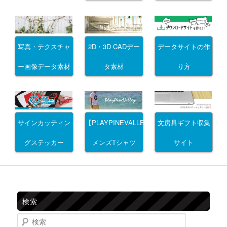
写真・テクスチャ
2D・3D CADデー
データサイトの作
ー画像データ素材
タ素材
り方
サインカッティン
文房具ギフト収集
【PLAYPINEVALLEY】
グステッカー
サイト
メンズTシャツ
検索
検索