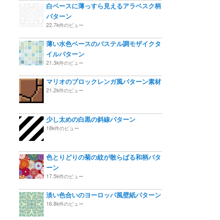
白ベースに薄っすら見えるアラベスク柄
パターン
22.7k件のビュー
薄い水色ベースのパステル調モザイクタ
イルパターン
21.3k件のビュー
マリオのブロックレンガ風パターン素材
21.2k件のビュー
少し太めの白黒の斜線パターン
18k件のビュー
色とりどりの菊の紋が散らばる和柄パタ
ーン
17.5k件のビュー
淡い色合いのヨーロッパ風壁紙パターン
16.8k件のビュー