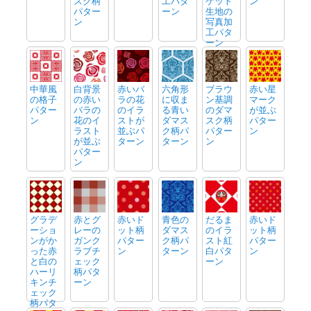
スク柄
工パタ
ケット
ン
パター
ーン
生地の
ン
写真加
工パタ
ーン
中華風
白背景
赤いバ
六角形
ブラウ
赤い星
の格子
の赤い
ラの花
に収ま
ン基調
マーク
パター
バラの
のイラ
る青い
のダマ
が並ぶ
ン
花のイ
ストが
ダマス
スク柄
パター
ラスト
並ぶパ
ク柄パ
パター
ン
が並ぶ
ターン
ターン
ン
パター
ン
グラデ
赤とグ
赤いド
青色の
だるま
赤いド
ーショ
レーの
ット柄
ダマス
のイラ
ット柄
ンがか
ガンク
パター
ク柄パ
スト紅
パター
った赤
ラブチ
ン
ターン
白パタ
ン
と白の
ェック
ーン
ハーリ
柄パタ
キンチ
ーン
ェック
柄パタ