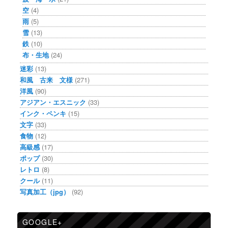
空
(4)
雨
(5)
雪
(13)
鉄
(10)
布・生地
(24)
迷彩
(13)
和風 古来 文様
(271)
洋風
(90)
アジアン・エスニック
(33)
インク・ペンキ
(15)
文字
(33)
食物
(12)
高級感
(17)
ポップ
(30)
レトロ
(8)
クール
(11)
写真加工（jpg）
(92)
GOOGLE+