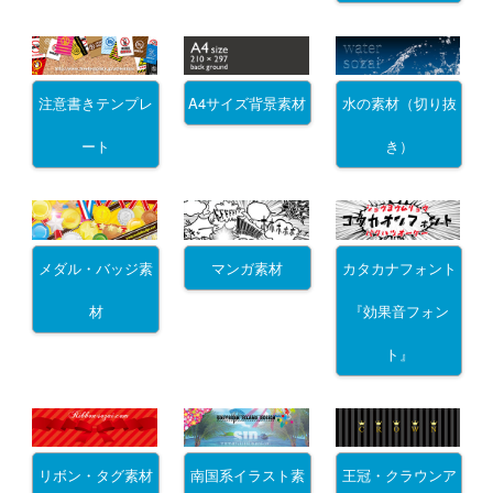
注意書きテンプレ
A4サイズ背景素材
水の素材（切り抜
ート
き）
メダル・バッジ素
マンガ素材
カタカナフォント
材
『効果音フォン
ト』
リボン・タグ素材
南国系イラスト素
王冠・クラウンア