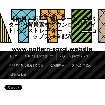
【無料・商用可能】シームレスパ
ターン|背景素材ダウンロードサイ
ト|イラストレーター フォトショ
ップデータ配布
メインメニュー
トップ
当サイト素材の使い方
パターン素材アレンジ
メインコンテンツへ移動
サブコンテンツへ移動
CSSで背景に使用する方法
ご利用規約
ライセンス契約
お問い合わせ