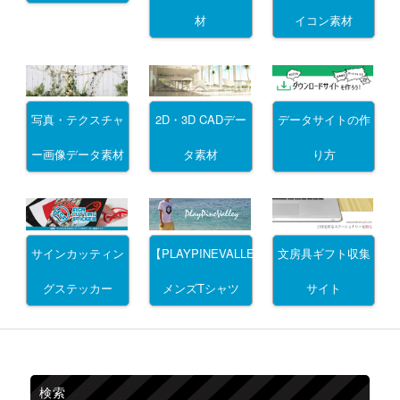
材
イコン素材
写真・テクスチャ
2D・3D CADデー
データサイトの作
ー画像データ素材
タ素材
り方
サインカッティン
文房具ギフト収集
【PLAYPINEVALLEY】
グステッカー
サイト
メンズTシャツ
検索