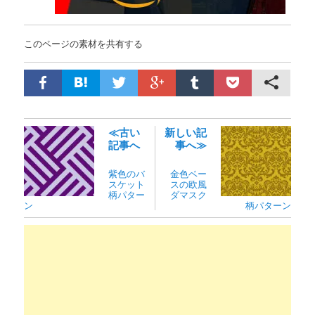
このページの素材を共有する
≪古い
新しい記
記事へ
事へ≫
紫色のバ
金色ベー
スケット
スの欧風
柄パター
ダマスク
ン
柄パターン