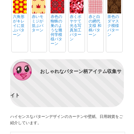
ーン
六角形
赤いモ
赤色の
赤くボ
赤と白
茶色の
がキレ
ミジが
蜘蛛の
ヤケて
の網代
ダマス
イに並
並ぶパ
巣のよ
光る写
文様 和
ク模様
ぶパタ
ターン
うな幾
真加工
柄パタ
パター
ーン
何学模
パター
ーン
ン
様パタ
ン
ーン
おしゃれなパターン柄アイテム収集サ
イト
ハイセンスなパターンデザインのカーテンや壁紙、日用雑貨をご
紹介しています。