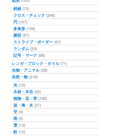
図形
(763)
斜線
(73)
クロス・チェック
(246)
円
(107)
多角形
(156)
菱型
(57)
ストライプ・ボーダー
(67)
ランダム
(23)
記号・マーク
(68)
レンガ・ブロック・タイル
(71)
生物・アニマル
(28)
自然・物
(219)
光
(12)
木材・木目
(25)
植物・花・草
(105)
波・海・水
(21)
空
(4)
雨
(5)
雪
(13)
鉄
(10)