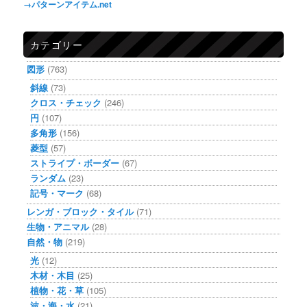
→パターンアイテム.net
カテゴリー
図形
(763)
斜線
(73)
クロス・チェック
(246)
円
(107)
多角形
(156)
菱型
(57)
ストライプ・ボーダー
(67)
ランダム
(23)
記号・マーク
(68)
レンガ・ブロック・タイル
(71)
生物・アニマル
(28)
自然・物
(219)
光
(12)
木材・木目
(25)
植物・花・草
(105)
波・海・水
(21)