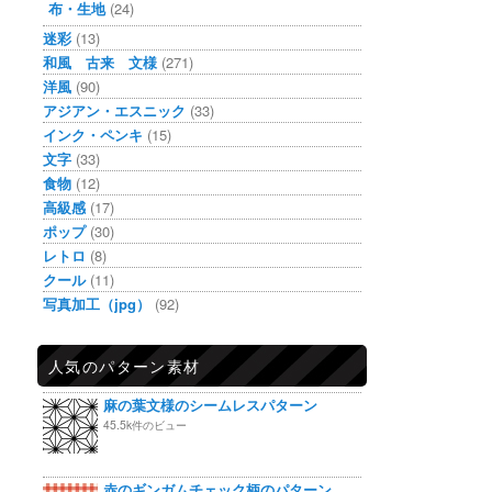
布・生地
(24)
迷彩
(13)
和風 古来 文様
(271)
洋風
(90)
アジアン・エスニック
(33)
インク・ペンキ
(15)
文字
(33)
食物
(12)
高級感
(17)
ポップ
(30)
レトロ
(8)
クール
(11)
写真加工（jpg）
(92)
人気のパターン素材
麻の葉文様のシームレスパターン
45.5k件のビュー
赤のギンガムチェック柄のパターン