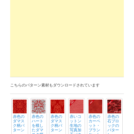
こちらのパターン素材もダウンロードされています
赤色の
赤色の
赤色の
赤いコ
赤色の
赤色の
ダマス
ハート
ダマス
ットン
カーペ
石ブロ
ク柄パ
を模し
ク柄パ
生地の
ット・
ックの
ターン
たダマ
ターン
写真加
ブラン
パター