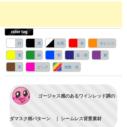
白
黒
白黒
赤
オレンジ
黄
緑
青
藍・紺
紫
茶
ピンク
複数・虹
ゴージャス感のあるワインレッド調の
ダマスク柄パターン ｜ シームレス背景素材