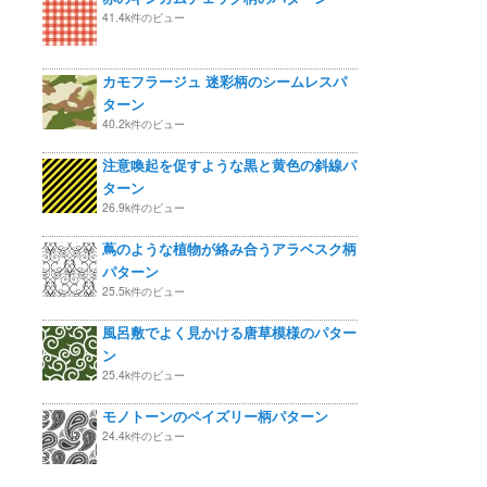
41.4k件のビュー
カモフラージュ 迷彩柄のシームレスパ
ターン
40.2k件のビュー
注意喚起を促すような黒と黄色の斜線パ
ターン
26.9k件のビュー
蔦のような植物が絡み合うアラベスク柄
パターン
25.5k件のビュー
風呂敷でよく見かける唐草模様のパター
ン
25.4k件のビュー
モノトーンのペイズリー柄パターン
24.4k件のビュー