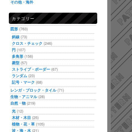
その他・海外
カテゴリー
図形
(763)
斜線
(73)
クロス・チェック
(246)
円
(107)
多角形
(156)
菱型
(57)
ストライプ・ボーダー
(67)
ランダム
(23)
記号・マーク
(68)
レンガ・ブロック・タイル
(71)
生物・アニマル
(28)
自然・物
(219)
光
(12)
木材・木目
(25)
植物・花・草
(105)
波・海・水
(21)