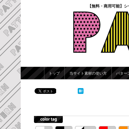
【無料・商用可能】シ
メインメニュー
トップ
当サイト素材の使い方
パター
メインコンテンツへ移動
サブコンテンツへ移動