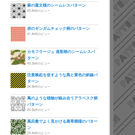
麻の葉文様のシームレスパターン
45.5k件のビュー
赤のギンガムチェック柄のパターン
41.4k件のビュー
カモフラージュ 迷彩柄のシームレスパ
ターン
40.2k件のビュー
注意喚起を促すような黒と黄色の斜線パ
ターン
26.9k件のビュー
蔦のような植物が絡み合うアラベスク柄
パターン
25.5k件のビュー
風呂敷でよく見かける唐草模様のパター
ン
25.4k件のビュー