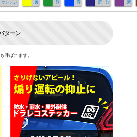
オレンジ
黄
緑
青
藍・紺
紫
スパターン
も呼ばれます。