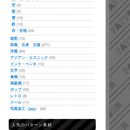
空
(4)
雨
(5)
雪
(13)
鉄
(10)
布・生地
(24)
迷彩
(13)
和風 古来 文様
(271)
洋風
(90)
アジアン・エスニック
(33)
インク・ペンキ
(15)
文字
(33)
食物
(12)
高級感
(17)
ポップ
(30)
レトロ
(8)
クール
(11)
写真加工（jpg）
(92)
人気のパターン素材