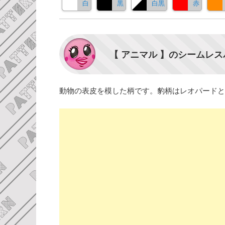
白
黒
白黒
赤
【 アニマル 】のシームレ
動物の表皮を模した柄です。豹柄はレオパードと