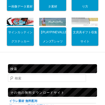
ー画像データ素材
タ素材
り方
サインカッティン
文房具ギフト収集
【PLAYPINEVALLEY】
グステッカー
サイト
メンズTシャツ
検索
検索
その他の無料ダウンロードサイト
イラレ素材 無料配布