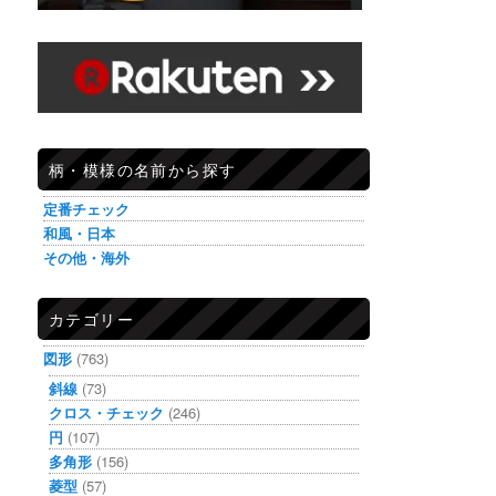
柄・模様の名前から探す
定番チェック
和風・日本
その他・海外
カテゴリー
図形
(763)
斜線
(73)
クロス・チェック
(246)
円
(107)
多角形
(156)
菱型
(57)