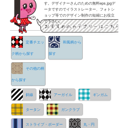
す。デザイナーさんのための無料eps,jpgデ
ータですのでイラストレーター、フォトシ
ョップ等でのデザイン制作の短縮にお役立
て下さい。
定番チエッ
和風柄から
ク柄から探す
探す
その他の柄
から探す
斜線
アーガイル
ギンガム
タータン
ガンクラブ
ストライプ・ボーダー
丸・円