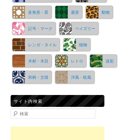
多角形・星
菱形
動物
記号・マーク
ペイズリー
レンガ・タイル
植物
木材・木目
レトロ
迷彩
和柄・文様
洋風・欧風
サイト内検索
検索