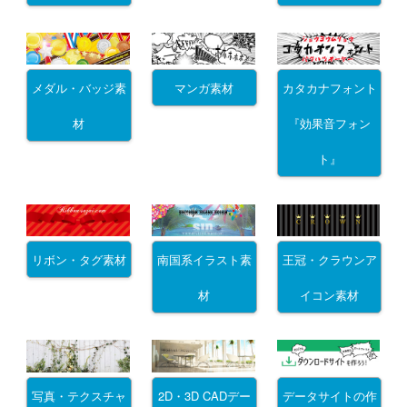
メダル・バッジ素
マンガ素材
カタカナフォント
材
『効果音フォン
ト』
リボン・タグ素材
南国系イラスト素
王冠・クラウンア
材
イコン素材
写真・テクスチャ
2D・3D CADデー
データサイトの作