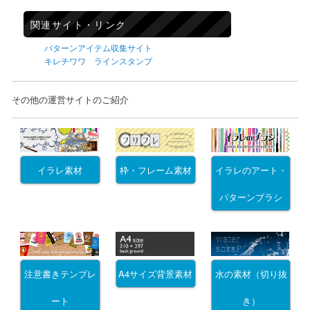
関連サイト・リンク
パターンアイテム収集サイト
キレチワワ ラインスタンプ
その他の運営サイトのご紹介
イラレ素材
枠・フレーム素材
イラレのアート・
パターンブラシ
注意書きテンプレ
A4サイズ背景素材
水の素材（切り抜
ート
き）