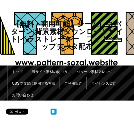
【無料・商用可能】シームレスパ
ターン|背景素材ダウンロードサイ
ト|イラストレーター フォトショ
ップデータ配布
メインメニュー
トップ
当サイト素材の使い方
パターン素材アレンジ
メインコンテンツへ移動
サブコンテンツへ移動
CSSで背景に使用する方法
ご利用規約
ライセンス契約
お問い合わせ