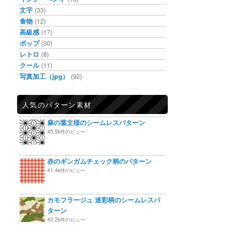
文字
(33)
食物
(12)
高級感
(17)
ポップ
(30)
レトロ
(8)
クール
(11)
写真加工（jpg）
(92)
人気のパターン素材
麻の葉文様のシームレスパターン
45.5k件のビュー
赤のギンガムチェック柄のパターン
41.4k件のビュー
カモフラージュ 迷彩柄のシームレスパ
ターン
40.2k件のビュー