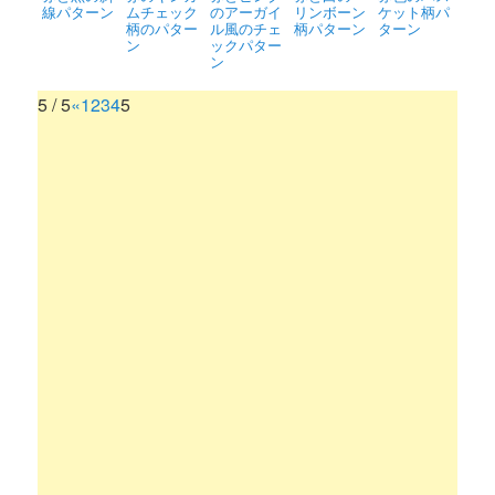
線パターン
ムチェック
のアーガイ
リンボーン
ケット柄パ
柄のパター
ル風のチェ
柄パターン
ターン
ン
ックパター
ン
5 / 5
«
1
2
3
4
5