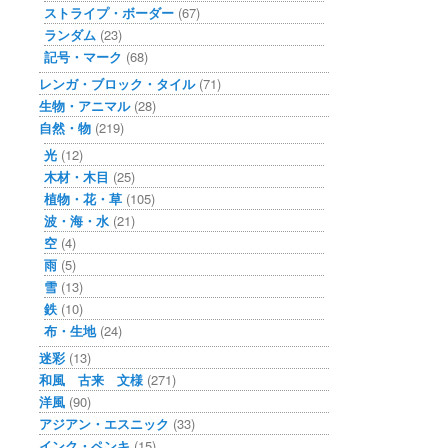
ストライプ・ボーダー
(67)
ランダム
(23)
記号・マーク
(68)
レンガ・ブロック・タイル
(71)
生物・アニマル
(28)
自然・物
(219)
光
(12)
木材・木目
(25)
植物・花・草
(105)
波・海・水
(21)
空
(4)
雨
(5)
雪
(13)
鉄
(10)
布・生地
(24)
迷彩
(13)
和風 古来 文様
(271)
洋風
(90)
アジアン・エスニック
(33)
インク・ペンキ
(15)