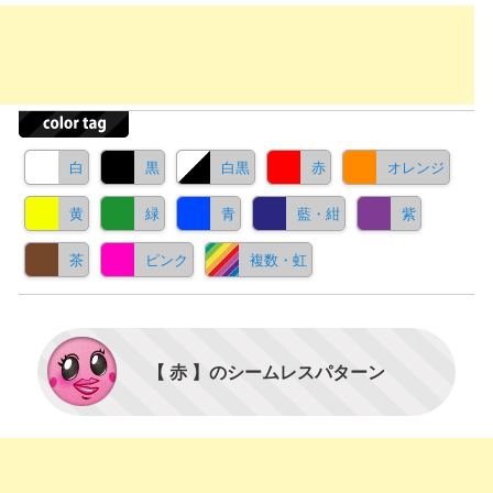
白
黒
白黒
赤
オレンジ
黄
緑
青
藍・紺
紫
茶
ピンク
複数・虹
【 赤 】のシームレスパターン