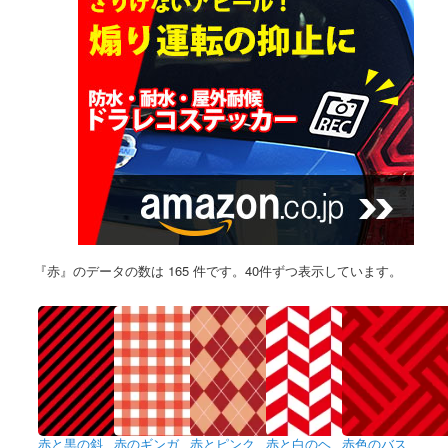
『赤』のデータの数は 165 件です。40件ずつ表示しています。
赤と黒の斜
赤のギンガ
赤とピンク
赤と白のヘ
赤色のバス