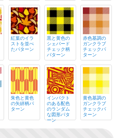
紅葉のイラ
黒と黄色の
赤色基調の
ストを並べ
シェパード
ガンクラブ
たパターン
チェック柄
チェックパ
パターン
ターン
朱色と黄色
インパクト
黄色基調の
の矢絣柄パ
のある配色
ガンクラブ
ターン
のランダム
チェックパ
な図形パタ
ターン
ーン