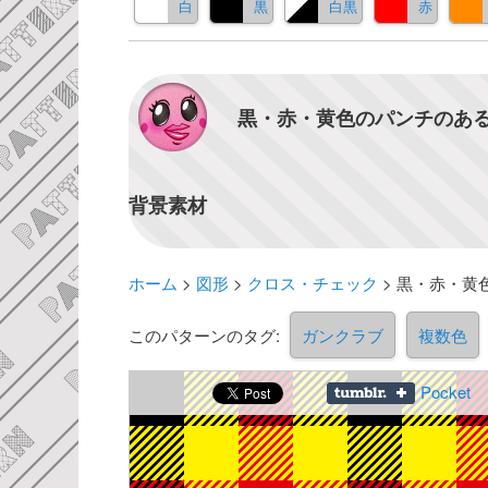
白
黒
白黒
赤
黒・赤・黄色のパンチのある
背景素材
ホーム
>
図形
>
クロス・チェック
>
黒・赤・黄
このパターンのタグ:
ガンクラブ
複数色
Pocket