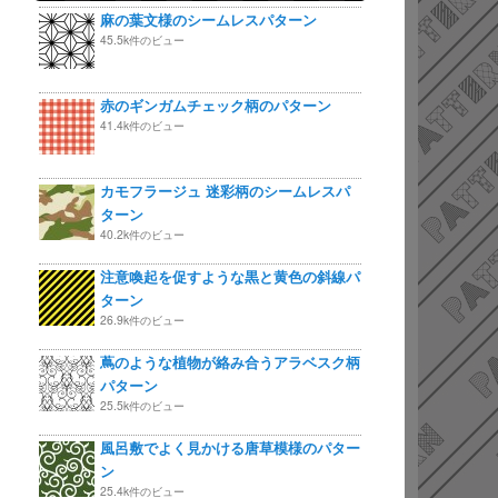
麻の葉文様のシームレスパターン
45.5k件のビュー
赤のギンガムチェック柄のパターン
41.4k件のビュー
カモフラージュ 迷彩柄のシームレスパ
ターン
40.2k件のビュー
注意喚起を促すような黒と黄色の斜線パ
ターン
26.9k件のビュー
蔦のような植物が絡み合うアラベスク柄
パターン
25.5k件のビュー
風呂敷でよく見かける唐草模様のパター
ン
25.4k件のビュー