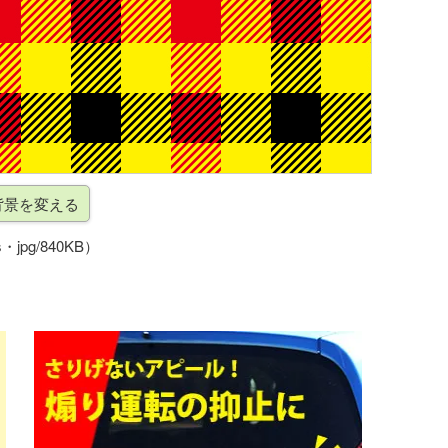
・jpg/840KB）