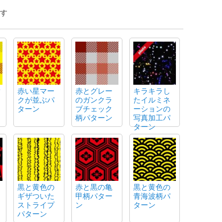
す
黄
赤い星マー
赤とグレー
キラキラし
クが並ぶパ
のガンクラ
たイルミネ
ターン
ブチェック
ーションの
柄パターン
写真加工パ
ターン
黒と黄色の
赤と黒の亀
黒と黄色の
ギザついた
甲柄パター
青海波柄パ
ストライプ
ン
ターン
パターン