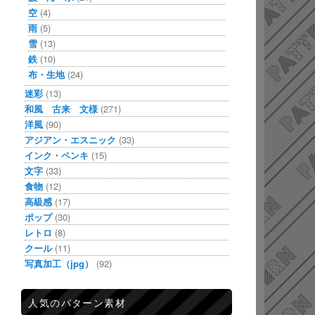
空
(4)
雨
(5)
雪
(13)
鉄
(10)
布・生地
(24)
迷彩
(13)
和風 古来 文様
(271)
洋風
(90)
アジアン・エスニック
(33)
インク・ペンキ
(15)
文字
(33)
食物
(12)
高級感
(17)
ポップ
(30)
レトロ
(8)
クール
(11)
写真加工（jpg）
(92)
人気のパターン素材