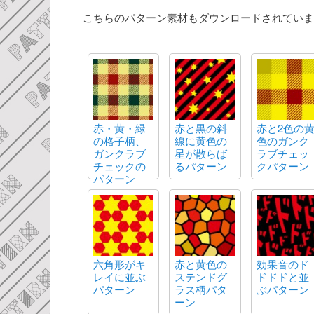
こちらのパターン素材もダウンロードされていま
赤・黄・緑
赤と黒の斜
赤と2色の
の格子柄、
線に黄色の
色のガンク
ガンクラブ
星が散らば
ラブチェッ
チェックの
るパターン
クパターン
パターン
六角形がキ
赤と黄色の
効果音のド
レイに並ぶ
ステンドグ
ドドドと並
パターン
ラス柄パタ
ぶパターン
ーン