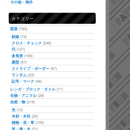
その他・海外
カテゴリー
図形
(763)
斜線
(73)
クロス・チェック
(246)
円
(107)
多角形
(156)
菱型
(57)
ストライプ・ボーダー
(67)
ランダム
(23)
記号・マーク
(68)
レンガ・ブロック・タイル
(71)
生物・アニマル
(28)
自然・物
(219)
光
(12)
木材・木目
(25)
植物・花・草
(105)
波・海・水
(21)