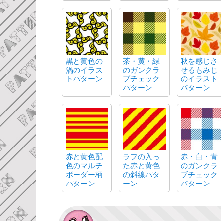
黒と黄色の
茶・黄・緑
秋を感じさ
渦のイラス
のガンクラ
せるもみじ
トパターン
ブチェック
のイラスト
パターン
パターン
赤と黄色配
ラフの入っ
赤・白・青
色のマルチ
た赤と黄色
のガンクラ
ボーダー柄
の斜線パタ
ブチェック
パターン
ーン
パターン