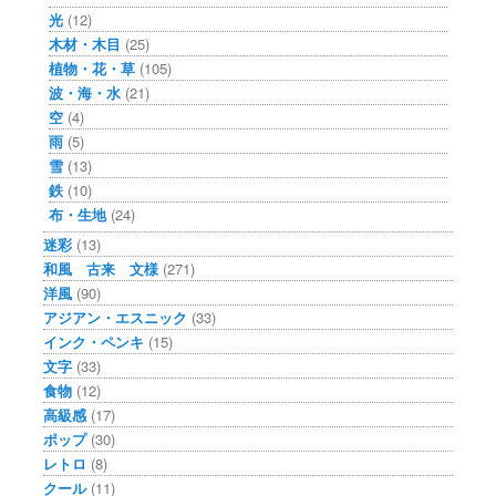
光
(12)
木材・木目
(25)
植物・花・草
(105)
波・海・水
(21)
空
(4)
雨
(5)
雪
(13)
鉄
(10)
布・生地
(24)
迷彩
(13)
和風 古来 文様
(271)
洋風
(90)
アジアン・エスニック
(33)
インク・ペンキ
(15)
文字
(33)
食物
(12)
高級感
(17)
ポップ
(30)
レトロ
(8)
クール
(11)