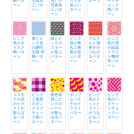
柄パタ
写真加
地）の
ストが
ターン
ースチ
ーン
工パタ
写真加
並ぶパ
ェック
ーン
工パタ
ターン
柄パタ
ーン
ーン
ピンク
青とピ
緑とピ
ピンク
クルク
ピンク
色のダ
ンク色
ンクの
色の角
ルと渦
色の雪
マスク
の網代
スター
丸三角
巻きが
の結晶
柄パタ
文様 和
が並ぶ
形が並
つなが
イラス
ーン
柄パタ
パター
ぶパタ
るパタ
ト幾何
ーン
ン
ーン
ーン
学パタ
ーン
コスモ
ピンク
黄色背
ポップ
ピンク
ピンク
スの花
と紫系
景にピ
なバナ
色のド
色のバ
のイラ
のガン
ンクの
ナのイ
ットと
スケッ
ストが
クラブ
ハート
ラスト
ライン
トチェ
散らば
チェッ
が散ら
パター
がつな
ックパ
るパタ
ク柄パ
ばるパ
ン
がるパ
ターン
ーン
ターン
ターン
ターン