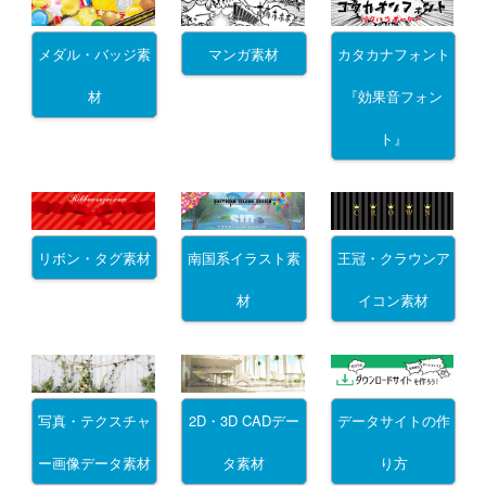
メダル・バッジ素
マンガ素材
カタカナフォント
材
『効果音フォン
ト』
リボン・タグ素材
南国系イラスト素
王冠・クラウンア
材
イコン素材
写真・テクスチャ
2D・3D CADデー
データサイトの作
ー画像データ素材
タ素材
り方