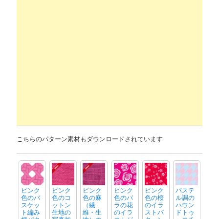
こちらのパターン素材もダウンロードされています
ピンク
ピンク
ピンク
ピンク
ピンク
パステ
色のバ
色のコ
色の麻
色のバ
色の桜
ル調の
スケッ
ットン
（繊
ラの花
のイラ
ハウン
ト編み
生地の
維・生
のイラ
ストパ
ドトゥ