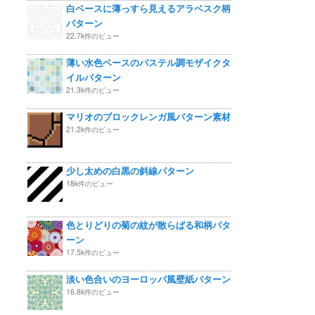
白ベースに薄っすら見えるアラベスク柄
パターン
22.7k件のビュー
薄い水色ベースのパステル調モザイクタ
イルパターン
21.3k件のビュー
マリオのブロックレンガ風パターン素材
21.2k件のビュー
少し太めの白黒の斜線パターン
18k件のビュー
色とりどりの菊の紋が散らばる和柄パタ
ーン
17.5k件のビュー
淡い色合いのヨーロッパ風壁紙パターン
16.8k件のビュー