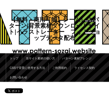
【無料・商用可能】シームレスパ
ターン|背景素材ダウンロードサイ
ト|イラストレーター フォトショ
ップデータ配布
メインメニュー
トップ
当サイト素材の使い方
パターン素材アレンジ
メインコンテンツへ移動
サブコンテンツへ移動
CSSで背景に使用する方法
ご利用規約
ライセンス契約
お問い合わせ