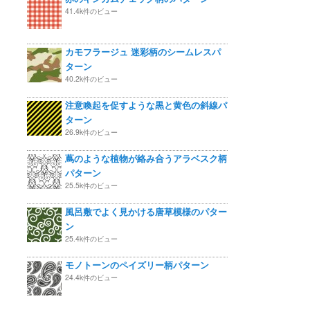
41.4k件のビュー
カモフラージュ 迷彩柄のシームレスパ
ターン
40.2k件のビュー
注意喚起を促すような黒と黄色の斜線パ
ターン
26.9k件のビュー
蔦のような植物が絡み合うアラベスク柄
パターン
25.5k件のビュー
風呂敷でよく見かける唐草模様のパター
ン
25.4k件のビュー
モノトーンのペイズリー柄パターン
24.4k件のビュー