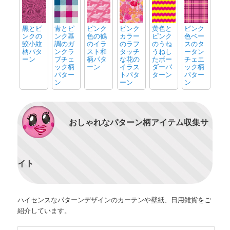
黒とピ
青とピ
ピンク
ピンク
黄色と
ピンク
ンクの
ンク基
色の鶴
カラー
ピンク
色ベー
鮫小紋
調のガ
のイラ
のラフ
のうね
スのタ
柄パタ
ンクラ
スト和
タッチ
うねし
ータン
ーン
ブチェ
柄パタ
な花の
たボー
チェエ
ック柄
ーン
イラス
ダーパ
ック柄
パター
トパタ
ターン
パター
ン
ーン
ン
おしゃれなパターン柄アイテム収集サ
イト
ハイセンスなパターンデザインのカーテンや壁紙、日用雑貨をご
紹介しています。