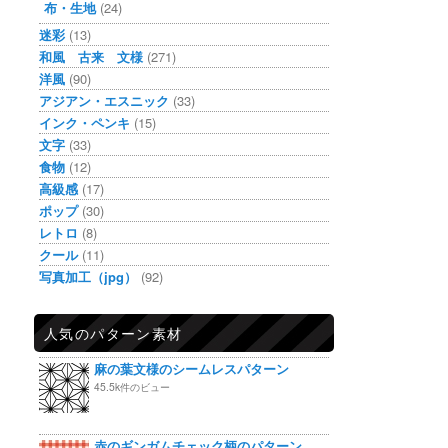
布・生地
(24)
迷彩
(13)
和風 古来 文様
(271)
洋風
(90)
アジアン・エスニック
(33)
インク・ペンキ
(15)
文字
(33)
食物
(12)
高級感
(17)
ポップ
(30)
レトロ
(8)
クール
(11)
写真加工（jpg）
(92)
人気のパターン素材
麻の葉文様のシームレスパターン
45.5k件のビュー
赤のギンガムチェック柄のパターン