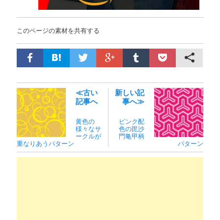
このページの素材を共有する
≪古い
新しい記
記事へ
事へ≫
黄色の
ピンク配
様々なサ
色の毘沙
ークルが
門亀甲柄
重なりあうパターン
パターン