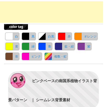
白
黒
白黒
赤
オレンジ
黄
緑
青
藍・紺
紫
茶
ピンク
複数・虹
ピンクベースの南国系植物イラスト背
景パターン ｜ シームレス背景素材