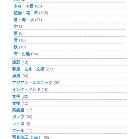
木材・木目
(25)
植物・花・草
(105)
波・海・水
(21)
空
(4)
雨
(5)
雪
(13)
鉄
(10)
布・生地
(24)
迷彩
(13)
和風 古来 文様
(271)
洋風
(90)
アジアン・エスニック
(33)
インク・ペンキ
(15)
文字
(33)
食物
(12)
高級感
(17)
ポップ
(30)
レトロ
(8)
クール
(11)
写真加工（jpg）
(92)