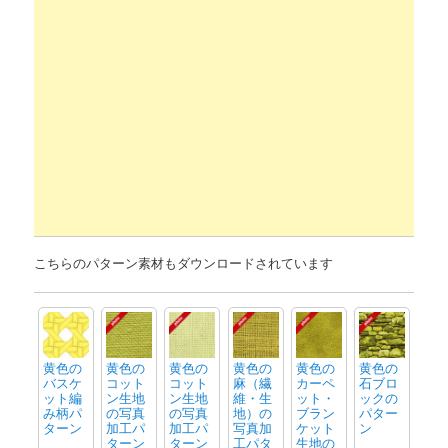
こちらのパターン素材もダウンロードされています
黄色の
黄色の
黄色の
黄色の
黄色の
黄色の
バスケ
コット
コット
麻（繊
カーペ
石ブロ
ット編
ン生地
ン生地
維・生
ット・
ックの
み柄パ
の写真
の写真
地）の
ブラン
パター
ターン
加工パ
加工パ
写真加
ケット
ン
ターン
ターン
工パタ
生地の