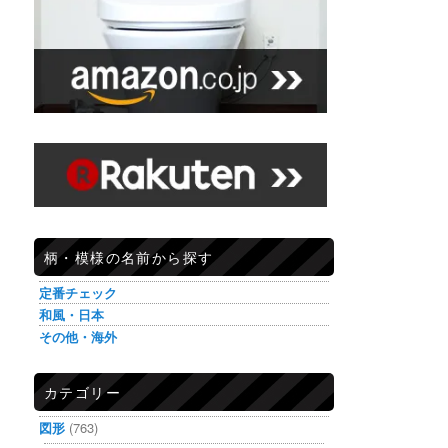
柄・模様の名前から探す
定番チェック
和風・日本
その他・海外
カテゴリー
図形
(763)