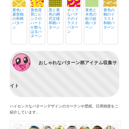
黄色い
黄色背
黒と黄
ポップ
黄色と
黄色の
菱形鶴
景にピ
色の網
なバナ
水色の
鶴のイ
の和柄
ンクの
代文様
ナのイ
鮫小紋
ラスト
パター
ハート
和柄パ
ラスト
柄パタ
和柄パ
ン
が散ら
ターン
パター
ーン
ターン
ばるパ
ン
ターン
おしゃれなパターン柄アイテム収集サ
イト
ハイセンスなパターンデザインのカーテンや壁紙、日用雑貨をご
紹介しています。