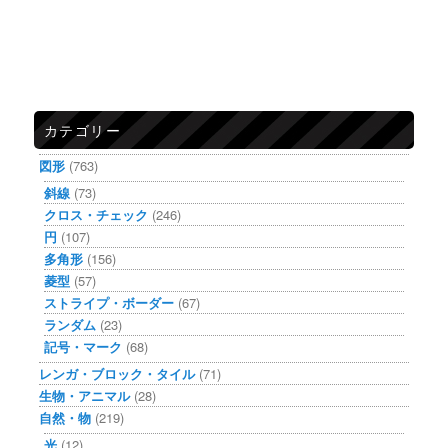
カテゴリー
図形
(763)
斜線
(73)
クロス・チェック
(246)
円
(107)
多角形
(156)
菱型
(57)
ストライプ・ボーダー
(67)
ランダム
(23)
記号・マーク
(68)
レンガ・ブロック・タイル
(71)
生物・アニマル
(28)
自然・物
(219)
光
(12)