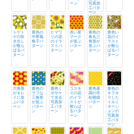
ーン
写真加
工パタ
ーン
トゲト
黄色の
ヒマワ
赤い星
黄色の
黄色い
ゲの吹
中華風
リの花
マーク
角丸三
花のイ
き出し
格子パ
のイラ
が並ぶ
角形が
ラスト
が散ら
ターン
ストパ
パター
並ぶパ
が散ら
ばるパ
ターン
ン
ターン
ばるパ
ターン
ターン
六角形
黄色の
黄色く
コスモ
黄色基
黄色の
がキレ
ラフな
ボヤケ
スの花
調の市
キラキ
イに並
三角形
て光る
のイラ
松模様
ラした
ぶパタ
が並ぶ
写真加
ストが
パター
イルミ
ーン
パター
工パタ
散らば
ン
ネーシ
ン
ーン
るパタ
ョンの
ーン
写真加
工パタ
ーン