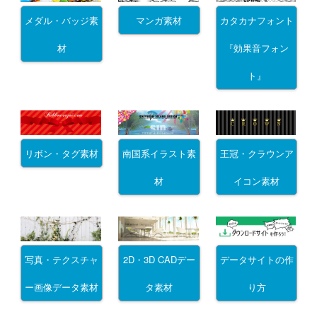
メダル・バッジ素
マンガ素材
カタカナフォント
材
『効果音フォン
ト』
リボン・タグ素材
南国系イラスト素
王冠・クラウンア
材
イコン素材
写真・テクスチャ
2D・3D CADデー
データサイトの作
ー画像データ素材
タ素材
り方