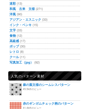
迷彩
(13)
和風 古来 文様
(271)
洋風
(90)
アジアン・エスニック
(33)
インク・ペンキ
(15)
文字
(33)
食物
(12)
高級感
(17)
ポップ
(30)
レトロ
(8)
クール
(11)
写真加工（jpg）
(92)
人気のパターン素材
麻の葉文様のシームレスパターン
45.5k件のビュー
赤のギンガムチェック柄のパターン
41.4k件のビュー