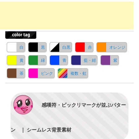
白
黒
白黒
赤
オレンジ
黄
緑
青
藍・紺
紫
茶
ピンク
複数・虹
感嘆符・ビックリマークが並ぶパター
ン ｜ シームレス背景素材