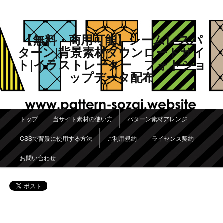
【無料・商用可能】シームレスパ
ターン|背景素材ダウンロードサイ
ト|イラストレーター フォトショ
ップデータ配布
メインメニュー
トップ
当サイト素材の使い方
パターン素材アレンジ
メインコンテンツへ移動
サブコンテンツへ移動
CSSで背景に使用する方法
ご利用規約
ライセンス契約
お問い合わせ