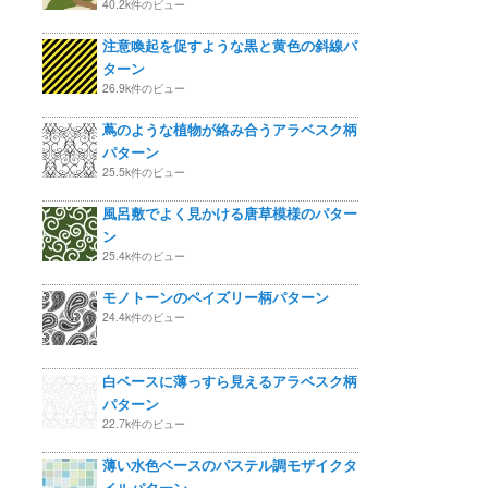
40.2k件のビュー
注意喚起を促すような黒と黄色の斜線パ
ターン
26.9k件のビュー
蔦のような植物が絡み合うアラベスク柄
パターン
25.5k件のビュー
風呂敷でよく見かける唐草模様のパター
ン
25.4k件のビュー
モノトーンのペイズリー柄パターン
24.4k件のビュー
白ベースに薄っすら見えるアラベスク柄
パターン
22.7k件のビュー
薄い水色ベースのパステル調モザイクタ
イルパターン