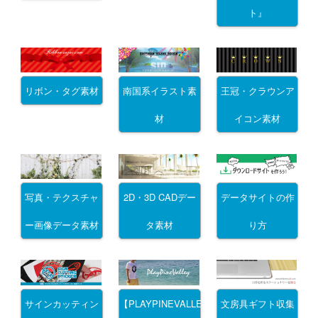
ト』
リボン・タグ素材
南国系イラスト素
王冠・クラウンア
材
イコン素材
写真・テクスチャ
2D・3D CADデー
データサイトの作
ー画像データ素材
タ素材
り方
サインカッティン
文房具ギフト収集
【PLAYPINEVALLEY】