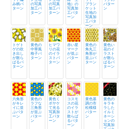
み柄パ
の写真
の写真
地）の
ブラン
パター
ターン
加工パ
加工パ
写真加
ケット
ン
ターン
ターン
工パタ
生地の
ーン
写真加
工パタ
ーン
トゲト
黄色の
ヒマワ
赤い星
黄色の
黄色い
ゲの吹
中華風
リの花
マーク
角丸三
花のイ
き出し
格子パ
のイラ
が並ぶ
角形が
ラスト
が散ら
ターン
ストパ
パター
並ぶパ
が散ら
ばるパ
ターン
ン
ターン
ばるパ
ターン
ターン
六角形
黄色の
黄色く
コスモ
黄色基
黄色の
がキレ
ラフな
ボヤケ
スの花
調の市
キラキ
イに並
三角形
て光る
のイラ
松模様
ラした
ぶパタ
が並ぶ
写真加
ストが
パター
イルミ
ーン
パター
工パタ
散らば
ン
ネーシ
ン
ーン
るパタ
ョンの
ーン
写真加
工パタ