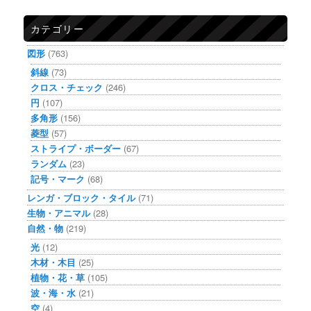
カテゴリー
図形
(763)
斜線
(73)
クロス・チェック
(246)
円
(107)
多角形
(156)
菱型
(57)
ストライプ・ボーダー
(67)
ランダム
(23)
記号・マーク
(68)
レンガ・ブロック・タイル
(71)
生物・アニマル
(28)
自然・物
(219)
光
(12)
木材・木目
(25)
植物・花・草
(105)
波・海・水
(21)
空
(4)