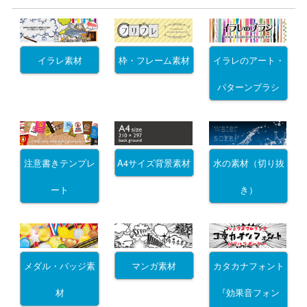
イラレ素材
枠・フレーム素材
イラレのアート・
パターンブラシ
注意書きテンプレ
A4サイズ背景素材
水の素材（切り抜
ート
き）
メダル・バッジ素
マンガ素材
カタカナフォント
材
『効果音フォン