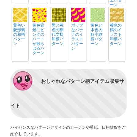
ーン
黄色い
黄色背
黒と黄
ポップ
黄色と
黄色の
菱形鶴
景にピ
色の網
なバナ
水色の
鶴のイ
の和柄
ンクの
代文様
ナのイ
鮫小紋
ラスト
パター
ハート
和柄パ
ラスト
柄パタ
和柄パ
ン
が散ら
ターン
パター
ーン
ターン
ばるパ
ン
ターン
おしゃれなパターン柄アイテム収集サ
イト
ハイセンスなパターンデザインのカーテンや壁紙、日用雑貨をご
紹介しています。