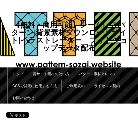
【無料・商用可能】シームレスパ
ターン|背景素材ダウンロードサイ
ト|イラストレーター フォトショ
ップデータ配布
メインメニュー
トップ
当サイト素材の使い方
パターン素材アレンジ
メインコンテンツへ移動
サブコンテンツへ移動
CSSで背景に使用する方法
ご利用規約
ライセンス契約
お問い合わせ