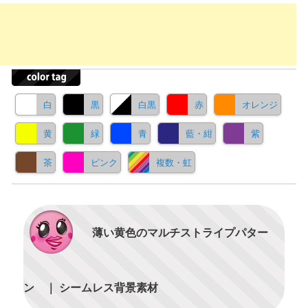
白
黒
白黒
赤
オレンジ
黄
緑
青
藍・紺
紫
茶
ピンク
複数・虹
薄い黄色のマルチストライプパター
ン ｜ シームレス背景素材