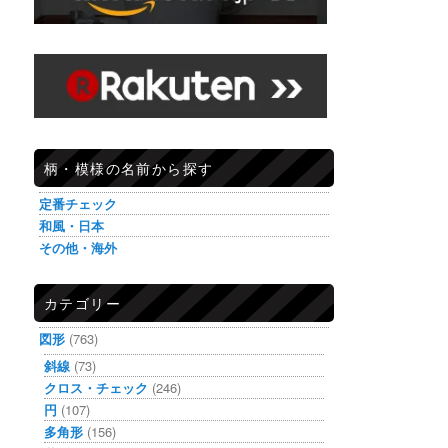
柄・模様の名前から探す
定番チェック
和風・日本
その他・海外
カテゴリー
図形
(763)
斜線
(73)
クロス・チェック
(246)
円
(107)
多角形
(156)