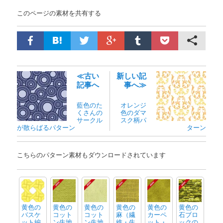
このページの素材を共有する
≪古い
新しい記
記事へ
事へ≫
藍色のた
オレンジ
くさんの
色のダマ
サークル
スク柄パ
が散らばるパターン
ターン
こちらのパターン素材もダウンロードされています
黄色の
黄色の
黄色の
黄色の
黄色の
黄色の
バスケ
コット
コット
麻（繊
カーペ
石ブロ
ット編
ン生地
ン生地
維・生
ット・
ックの