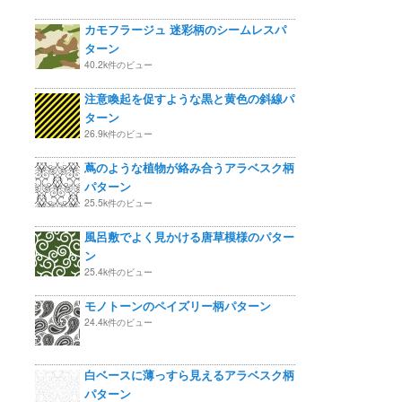
カモフラージュ 迷彩柄のシームレスパ
ターン
40.2k件のビュー
注意喚起を促すような黒と黄色の斜線パ
ターン
26.9k件のビュー
蔦のような植物が絡み合うアラベスク柄
パターン
25.5k件のビュー
風呂敷でよく見かける唐草模様のパター
ン
25.4k件のビュー
モノトーンのペイズリー柄パターン
24.4k件のビュー
白ベースに薄っすら見えるアラベスク柄
パターン