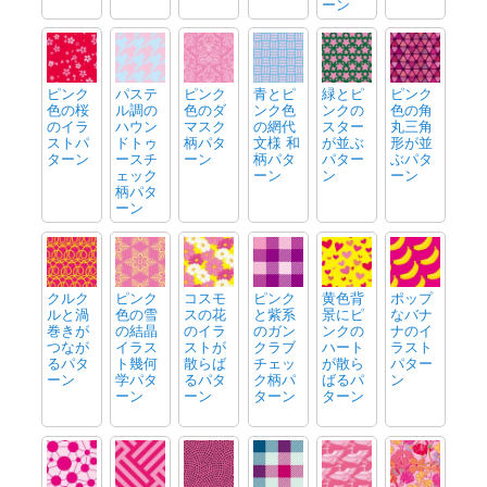
ーン
ピンク
パステ
ピンク
青とピ
緑とピ
ピンク
色の桜
ル調の
色のダ
ンク色
ンクの
色の角
のイラ
ハウン
マスク
の網代
スター
丸三角
ストパ
ドトゥ
柄パタ
文様 和
が並ぶ
形が並
ターン
ースチ
ーン
柄パタ
パター
ぶパタ
ェック
ーン
ン
ーン
柄パタ
ーン
クルク
ピンク
コスモ
ピンク
黄色背
ポップ
ルと渦
色の雪
スの花
と紫系
景にピ
なバナ
巻きが
の結晶
のイラ
のガン
ンクの
ナのイ
つなが
イラス
ストが
クラブ
ハート
ラスト
るパタ
ト幾何
散らば
チェッ
が散ら
パター
ーン
学パタ
るパタ
ク柄パ
ばるパ
ン
ーン
ーン
ターン
ターン