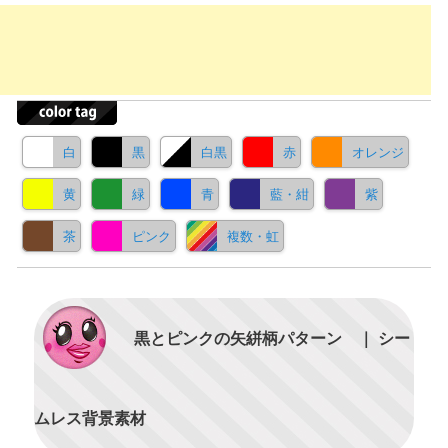
白
黒
白黒
赤
オレンジ
黄
緑
青
藍・紺
紫
茶
ピンク
複数・虹
黒とピンクの矢絣柄パターン ｜ シー
ムレス背景素材