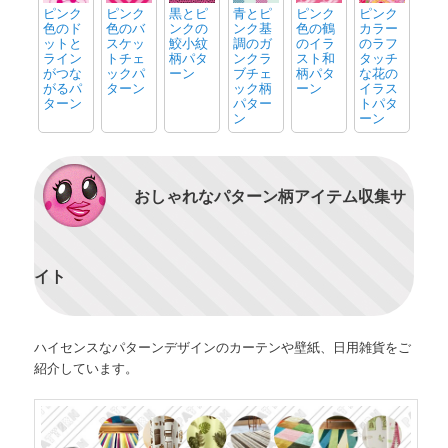
ピンク
ピンク
黒とピ
青とピ
ピンク
ピンク
色のド
色のバ
ンクの
ンク基
色の鶴
カラー
ットと
スケッ
鮫小紋
調のガ
のイラ
のラフ
ライン
トチェ
柄パタ
ンクラ
スト和
タッチ
がつな
ックパ
ーン
ブチェ
柄パタ
な花の
がるパ
ターン
ック柄
ーン
イラス
ターン
パター
トパタ
ン
ーン
おしゃれなパターン柄アイテム収集サ
イト
ハイセンスなパターンデザインのカーテンや壁紙、日用雑貨をご
紹介しています。