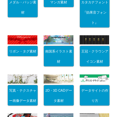
メダル・バッジ素
マンガ素材
カタカナフォント
材
『効果音フォン
ト』
リボン・タグ素材
南国系イラスト素
王冠・クラウンア
材
イコン素材
写真・テクスチャ
2D・3D CADデー
データサイトの作
ー画像データ素材
タ素材
り方