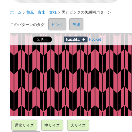
ホーム
>
和風 古来 文様
>
黒とピンクの矢絣柄パターン
このパターンのタグ:
ピンク
矢絣
Pocket