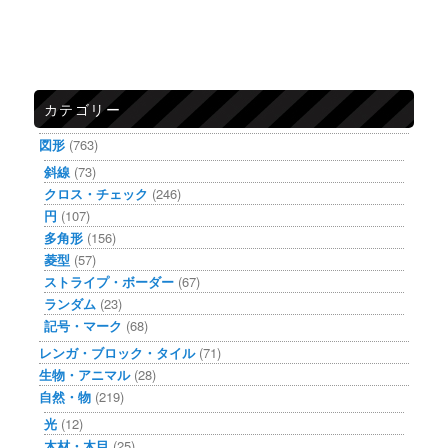
カテゴリー
図形
(763)
斜線
(73)
クロス・チェック
(246)
円
(107)
多角形
(156)
菱型
(57)
ストライプ・ボーダー
(67)
ランダム
(23)
記号・マーク
(68)
レンガ・ブロック・タイル
(71)
生物・アニマル
(28)
自然・物
(219)
光
(12)
木材・木目
(25)