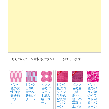
こちらのパターン素材もダウンロードされています
ピンク
ピンク
ピンク
ピンク
ピンク
ピンク
色の女
と薄い
色のバ
色のコ
色の麻
色のバ
性的な
青の矢
スケッ
ットン
（繊
ラの花
矢絣柄
絣柄パ
ト編み
生地の
維・生
のイラ
パター
ターン
柄パタ
写真加
地）の
ストが
ン
ーン
工パタ
写真加
並ぶパ
ーン
工パタ
ターン