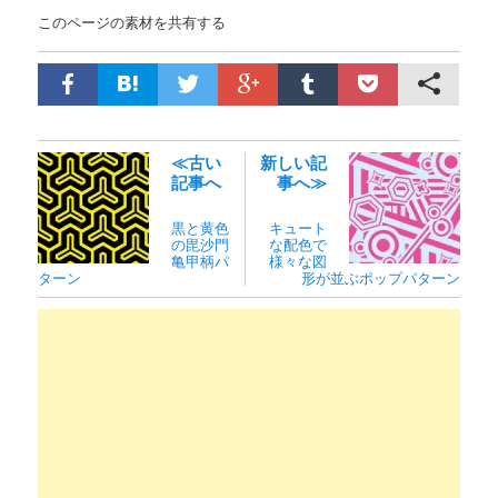
このページの素材を共有する
≪古い
新しい記
記事へ
事へ≫
黒と黄色
キュート
の毘沙門
な配色で
亀甲柄パ
様々な図
ターン
形が並ぶポップパターン