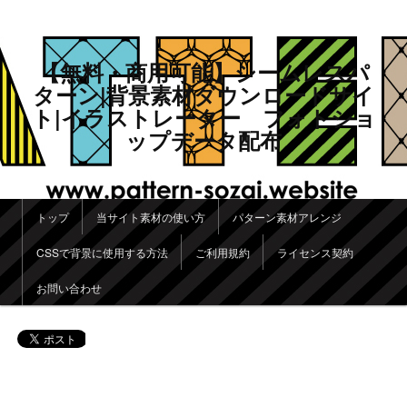
【無料・商用可能】シームレスパ
ターン|背景素材ダウンロードサイ
ト|イラストレーター フォトショ
ップデータ配布
メインメニュー
トップ
当サイト素材の使い方
パターン素材アレンジ
メインコンテンツへ移動
サブコンテンツへ移動
CSSで背景に使用する方法
ご利用規約
ライセンス契約
お問い合わせ