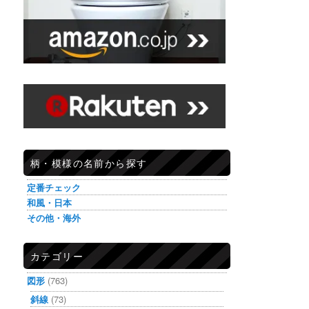
柄・模様の名前から探す
定番チェック
和風・日本
その他・海外
カテゴリー
図形
(763)
斜線
(73)