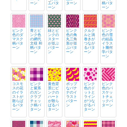
ーン
工パタ
ターン
柄パタ
ーン
ーン
ピンク
青とピ
緑とピ
ピンク
クルク
ピンク
色のダ
ンク色
ンクの
色の角
ルと渦
色の雪
マスク
の網代
スター
丸三角
巻きが
の結晶
柄パタ
文様 和
が並ぶ
形が並
つなが
イラス
ーン
柄パタ
パター
ぶパタ
るパタ
ト幾何
ーン
ン
ーン
ーン
学パタ
ーン
コスモ
ピンク
黄色背
ポップ
ピンク
ピンク
スの花
と紫系
景にピ
なバナ
色のド
色のバ
のイラ
のガン
ンクの
ナのイ
ットと
スケッ
ストが
クラブ
ハート
ラスト
ライン
トチェ
散らば
チェッ
が散ら
パター
がつな
ックパ
るパタ
ク柄パ
ばるパ
ン
がるパ
ターン
ーン
ターン
ターン
ターン