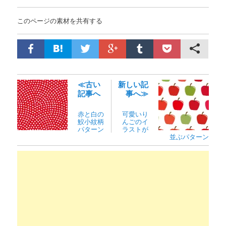
このページの素材を共有する
≪古い
新しい記
記事へ
事へ≫
赤と白の
可愛いり
鮫小紋柄
んごのイ
パターン
ラストが
並ぶパターン