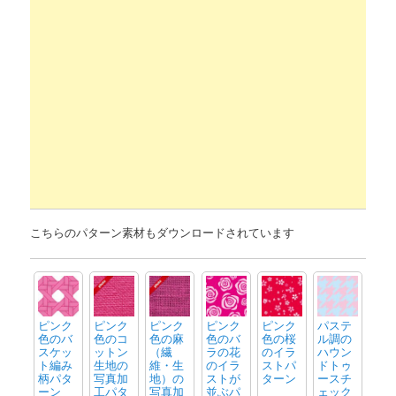
こちらのパターン素材もダウンロードされています
ピンク
ピンク
ピンク
ピンク
ピンク
パステ
色のバ
色のコ
色の麻
色のバ
色の桜
ル調の
スケッ
ットン
（繊
ラの花
のイラ
ハウン
ト編み
生地の
維・生
のイラ
ストパ
ドトゥ
柄パタ
写真加
地）の
ストが
ターン
ースチ
ーン
工パタ
写真加
並ぶパ
ェック