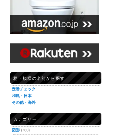
柄・模様の名前から探す
定番チェック
和風・日本
その他・海外
カテゴリー
図形
(763)