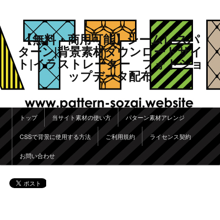
【無料・商用可能】シームレスパ
ターン|背景素材ダウンロードサイ
ト|イラストレーター フォトショ
ップデータ配布
メインメニュー
トップ
当サイト素材の使い方
パターン素材アレンジ
メインコンテンツへ移動
サブコンテンツへ移動
CSSで背景に使用する方法
ご利用規約
ライセンス契約
お問い合わせ