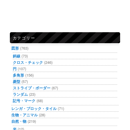
カテゴリー
図形
(763)
斜線
(73)
クロス・チェック
(246)
円
(107)
多角形
(156)
菱型
(57)
ストライプ・ボーダー
(67)
ランダム
(23)
記号・マーク
(68)
レンガ・ブロック・タイル
(71)
生物・アニマル
(28)
自然・物
(219)
光
(12)