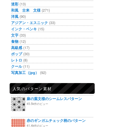
迷彩
(13)
和風 古来 文様
(271)
洋風
(90)
アジアン・エスニック
(33)
インク・ペンキ
(15)
文字
(33)
食物
(12)
高級感
(17)
ポップ
(30)
レトロ
(8)
クール
(11)
写真加工（jpg）
(92)
人気のパターン素材
麻の葉文様のシームレスパターン
45.5k件のビュー
赤のギンガムチェック柄のパターン
41.4k件のビュー