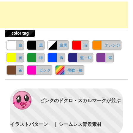
白
黒
白黒
赤
オレンジ
黄
緑
青
藍・紺
紫
茶
ピンク
複数・虹
ピンクのドクロ・スカルマークが並ぶ
イラストパターン ｜ シームレス背景素材