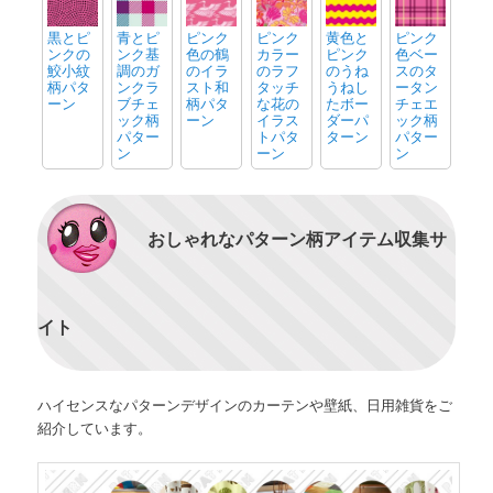
黒とピ
青とピ
ピンク
ピンク
黄色と
ピンク
ンクの
ンク基
色の鶴
カラー
ピンク
色ベー
鮫小紋
調のガ
のイラ
のラフ
のうね
スのタ
柄パタ
ンクラ
スト和
タッチ
うねし
ータン
ーン
ブチェ
柄パタ
な花の
たボー
チェエ
ック柄
ーン
イラス
ダーパ
ック柄
パター
トパタ
ターン
パター
ン
ーン
ン
おしゃれなパターン柄アイテム収集サ
イト
ハイセンスなパターンデザインのカーテンや壁紙、日用雑貨をご
紹介しています。