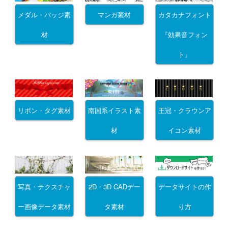
メダル・バッジ素
マンガ素材
カタカナフォント
材
『効果音フォン
ト』
リボン・タグ素材
南国系イラスト素
王冠・クラウンア
材
イコン素材
写真・テクスチャ
2D・3D CADデー
データサイトの作
ー画像データ素材
タ素材
り方