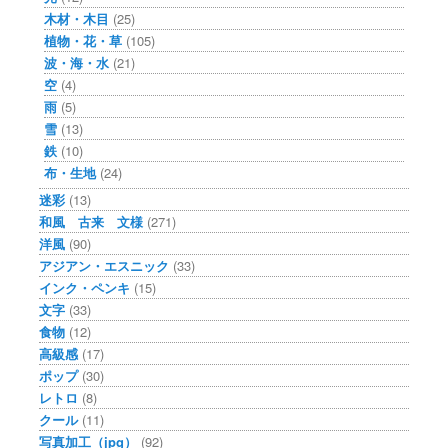
木材・木目
(25)
植物・花・草
(105)
波・海・水
(21)
空
(4)
雨
(5)
雪
(13)
鉄
(10)
布・生地
(24)
迷彩
(13)
和風 古来 文様
(271)
洋風
(90)
アジアン・エスニック
(33)
インク・ペンキ
(15)
文字
(33)
食物
(12)
高級感
(17)
ポップ
(30)
レトロ
(8)
クール
(11)
写真加工（jpg）
(92)