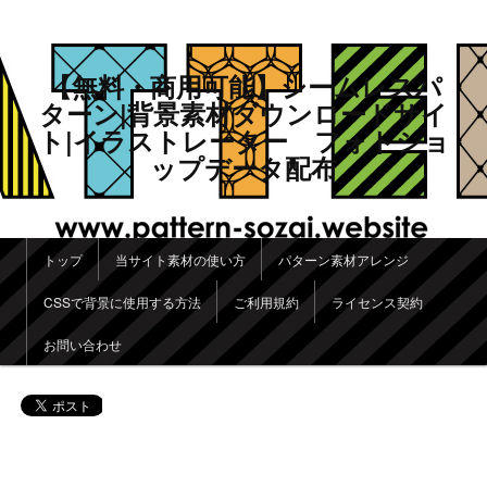
【無料・商用可能】シームレスパ
ターン|背景素材ダウンロードサイ
ト|イラストレーター フォトショ
ップデータ配布
メインメニュー
トップ
当サイト素材の使い方
パターン素材アレンジ
メインコンテンツへ移動
サブコンテンツへ移動
CSSで背景に使用する方法
ご利用規約
ライセンス契約
お問い合わせ