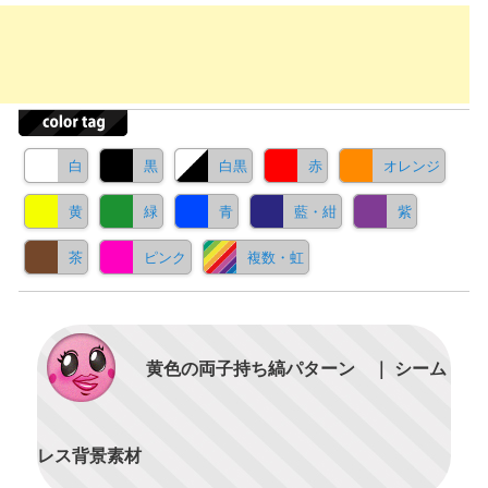
白
黒
白黒
赤
オレンジ
黄
緑
青
藍・紺
紫
茶
ピンク
複数・虹
黄色の両子持ち縞パターン ｜ シーム
レス背景素材