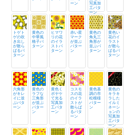
ーン
写真加
工パタ
ーン
トゲト
黄色の
ヒマワ
赤い星
黄色の
黄色い
ゲの吹
中華風
リの花
マーク
角丸三
花のイ
き出し
格子パ
のイラ
が並ぶ
角形が
ラスト
が散ら
ターン
ストパ
パター
並ぶパ
が散ら
ばるパ
ターン
ン
ターン
ばるパ
ターン
ターン
六角形
黄色の
黄色く
コスモ
黄色基
黄色の
がキレ
ラフな
ボヤケ
スの花
調の市
キラキ
イに並
三角形
て光る
のイラ
松模様
ラした
ぶパタ
が並ぶ
写真加
ストが
パター
イルミ
ーン
パター
工パタ
散らば
ン
ネーシ
ン
ーン
るパタ
ョンの
ーン
写真加
工パタ
ーン