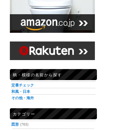
柄・模様の名前から探す
定番チェック
和風・日本
その他・海外
カテゴリー
図形
(763)