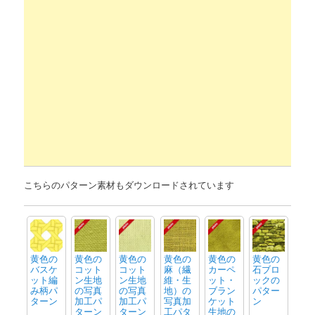
こちらのパターン素材もダウンロードされています
黄色の
黄色の
黄色の
黄色の
黄色の
黄色の
バスケ
コット
コット
麻（繊
カーペ
石ブロ
ット編
ン生地
ン生地
維・生
ット・
ックの
み柄パ
の写真
の写真
地）の
ブラン
パター
ターン
加工パ
加工パ
写真加
ケット
ン
ターン
ターン
工パタ
生地の