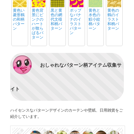
黄色い
黄色背
黒と黄
ポップ
黄色と
黄色の
菱形鶴
景にピ
色の網
なバナ
水色の
鶴のイ
の和柄
ンクの
代文様
ナのイ
鮫小紋
ラスト
パター
ハート
和柄パ
ラスト
柄パタ
和柄パ
ン
が散ら
ターン
パター
ーン
ターン
ばるパ
ン
ターン
おしゃれなパターン柄アイテム収集サ
イト
ハイセンスなパターンデザインのカーテンや壁紙、日用雑貨をご
紹介しています。