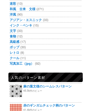
迷彩
(13)
和風 古来 文様
(271)
洋風
(90)
アジアン・エスニック
(33)
インク・ペンキ
(15)
文字
(33)
食物
(12)
高級感
(17)
ポップ
(30)
レトロ
(8)
クール
(11)
写真加工（jpg）
(92)
人気のパターン素材
麻の葉文様のシームレスパターン
45.5k件のビュー
赤のギンガムチェック柄のパターン
41.4k件のビュー