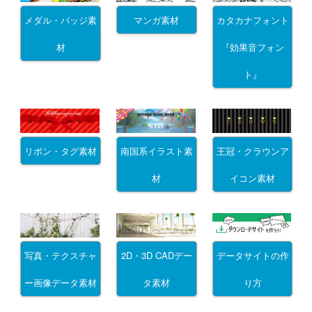
メダル・バッジ素
マンガ素材
カタカナフォント
材
『効果音フォン
ト』
リボン・タグ素材
南国系イラスト素
王冠・クラウンア
材
イコン素材
写真・テクスチャ
2D・3D CADデー
データサイトの作
ー画像データ素材
タ素材
り方