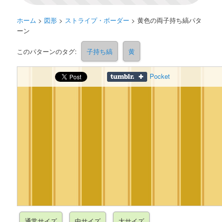
ホーム
>
図形
>
ストライプ・ボーダー
>
黄色の両子持ち縞パタ
ーン
このパターンのタグ:
子持ち縞
黄
Pocket