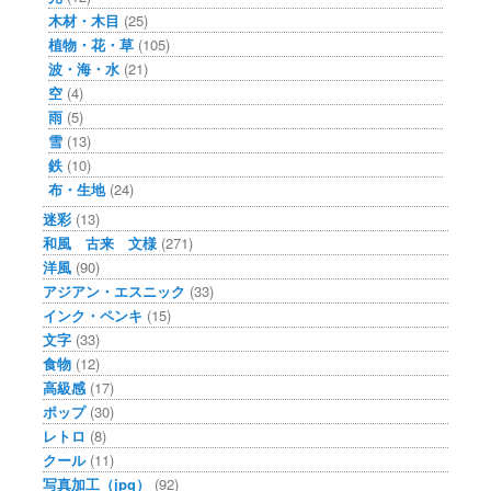
木材・木目
(25)
植物・花・草
(105)
波・海・水
(21)
空
(4)
雨
(5)
雪
(13)
鉄
(10)
布・生地
(24)
迷彩
(13)
和風 古来 文様
(271)
洋風
(90)
アジアン・エスニック
(33)
インク・ペンキ
(15)
文字
(33)
食物
(12)
高級感
(17)
ポップ
(30)
レトロ
(8)
クール
(11)
写真加工（jpg）
(92)