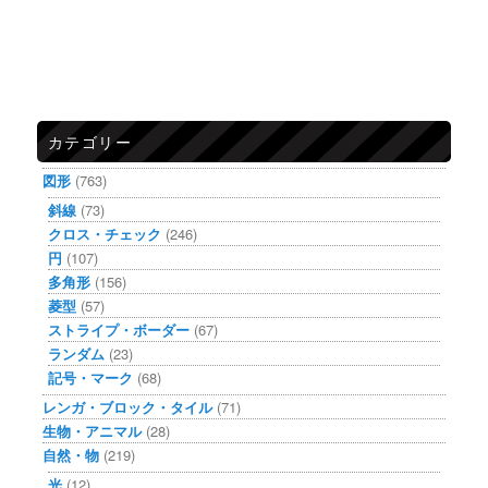
カテゴリー
図形
(763)
斜線
(73)
クロス・チェック
(246)
円
(107)
多角形
(156)
菱型
(57)
ストライプ・ボーダー
(67)
ランダム
(23)
記号・マーク
(68)
レンガ・ブロック・タイル
(71)
生物・アニマル
(28)
自然・物
(219)
光
(12)