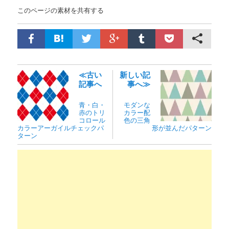
このページの素材を共有する
≪古い
新しい記
記事へ
事へ≫
青・白・
モダンな
赤のトリ
カラー配
コロール
色の三角
カラーアーガイルチェックパ
形が並んだパターン
ターン