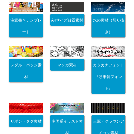
注意書きテンプレ
A4サイズ背景素材
水の素材（切り抜
ート
き）
メダル・バッジ素
マンガ素材
カタカナフォント
材
『効果音フォン
ト』
リボン・タグ素材
南国系イラスト素
王冠・クラウンア
材
イコン素材