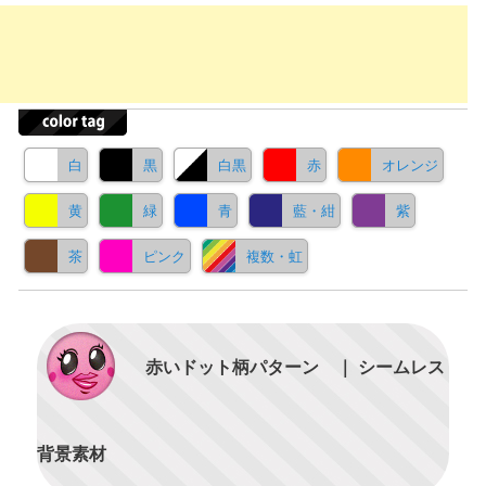
白
黒
白黒
赤
オレンジ
黄
緑
青
藍・紺
紫
茶
ピンク
複数・虹
赤いドット柄パターン ｜ シームレス
背景素材