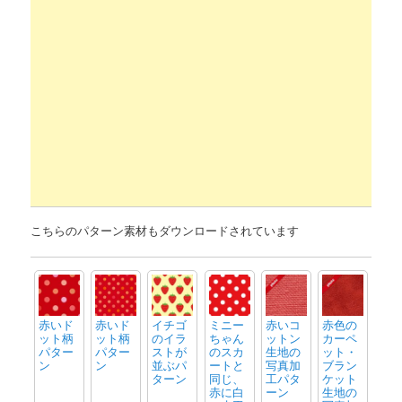
こちらのパターン素材もダウンロードされています
赤いド
赤いド
イチゴ
ミニー
赤いコ
赤色の
ット柄
ット柄
のイラ
ちゃん
ットン
カーペ
パター
パター
ストが
のスカ
生地の
ット・
ン
ン
並ぶパ
ートと
写真加
ブラン
ターン
同じ、
工パタ
ケット
赤に白
ーン
生地の