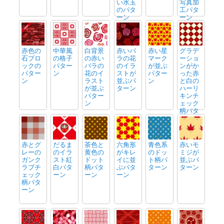
い水玉
写真加
のパタ
工パタ
ーン
ーン
赤色の
中華風
白背景
赤いバ
赤い星
グラデ
石ブロ
の格子
の赤い
ラの花
マーク
ーショ
ックの
パター
バラの
のイラ
が並ぶ
ンがか
パター
ン
花のイ
ストが
パター
った赤
ン
ラスト
並ぶパ
ン
と白の
が並ぶ
ターン
ハーリ
パター
キンチ
ン
ェック
柄パタ
ーン
赤とグ
だるま
茶色と
六角形
青色系
赤いモ
レーの
のイラ
黄色の
がキレ
のドッ
ミジが
ガンク
スト紅
ドット
イに並
ト柄パ
並ぶパ
ラブチ
白パタ
柄パタ
ぶパタ
ターン
ターン
ェック
ーン
ーン
ーン
柄パタ
ーン