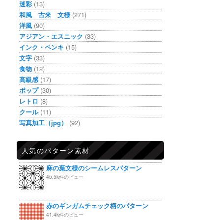
迷彩
(13)
和風 古来 文様
(271)
洋風
(90)
アジアン・エスニック
(33)
インク・ペンキ
(15)
文字
(33)
食物
(12)
高級感
(17)
ポップ
(30)
レトロ
(8)
クール
(11)
写真加工（jpg）
(92)
人気のパターン素材
麻の葉文様のシームレスパターン
45.5k件のビュー
赤のギンガムチェック柄のパターン
41.4k件のビュー