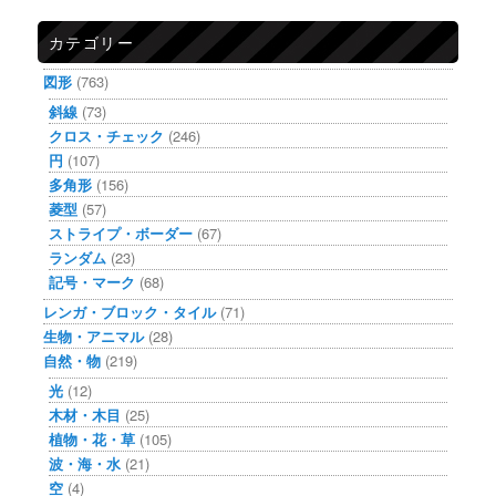
カテゴリー
図形
(763)
斜線
(73)
クロス・チェック
(246)
円
(107)
多角形
(156)
菱型
(57)
ストライプ・ボーダー
(67)
ランダム
(23)
記号・マーク
(68)
レンガ・ブロック・タイル
(71)
生物・アニマル
(28)
自然・物
(219)
光
(12)
木材・木目
(25)
植物・花・草
(105)
波・海・水
(21)
空
(4)