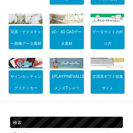
写真・テクスチャ
2D・3D CADデー
データサイトの作
ー画像データ素材
タ素材
り方
サインカッティン
文房具ギフト収集
【PLAYPINEVALLEY】
グステッカー
サイト
メンズTシャツ
検索
検索