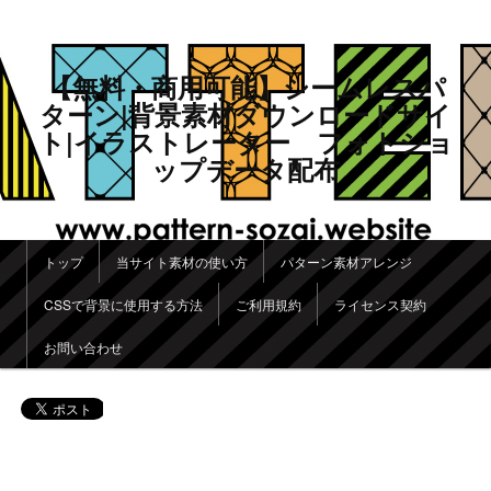
【無料・商用可能】シームレスパ
ターン|背景素材ダウンロードサイ
ト|イラストレーター フォトショ
ップデータ配布
メインメニュー
トップ
当サイト素材の使い方
パターン素材アレンジ
メインコンテンツへ移動
サブコンテンツへ移動
CSSで背景に使用する方法
ご利用規約
ライセンス契約
お問い合わせ