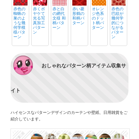
赤色の
赤くボ
赤と白
赤い菱
オレン
赤色の
蜘蛛の
ヤケて
の網代
形鶴の
ジ色系
巴紋が
巣のよ
光る写
文様 和
和柄パ
のドッ
幾何学
うな幾
真加工
柄パタ
ターン
ト柄パ
的につ
何学模
パター
ーン
ターン
ながる
様パタ
ン
パター
ーン
ン
おしゃれなパターン柄アイテム収集サ
イト
ハイセンスなパターンデザインのカーテンや壁紙、日用雑貨をご
紹介しています。