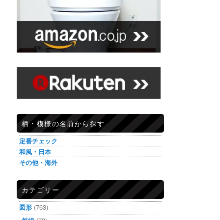
柄・模様の名前から探す
定番チェック
和風・日本
その他・海外
カテゴリー
図形
(763)