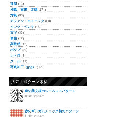
迷彩
(13)
和風 古来 文様
(271)
洋風
(90)
アジアン・エスニック
(33)
インク・ペンキ
(15)
文字
(33)
食物
(12)
高級感
(17)
ポップ
(30)
レトロ
(8)
クール
(11)
写真加工（jpg）
(92)
人気のパターン素材
麻の葉文様のシームレスパターン
45.5k件のビュー
赤のギンガムチェック柄のパターン
41.4k件のビュー