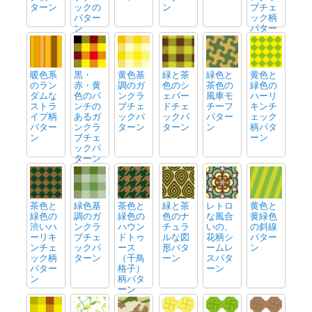
ターン
ックの
ン
ブチェ
パター
ック柄
ン
パター
ン
暖色系
黒・
黄色基
緑と茶
緑色と
黄色と
のラン
赤・黄
調のガ
色のシ
茶色の
緑色の
ダムな
色のパ
ンクラ
ェパー
風車モ
ハーリ
ストラ
ンチの
ブチェ
ドチェ
チーフ
キンチ
イプ柄
あるガ
ックパ
ックパ
パター
ェック
パター
ンクラ
ターン
ターン
ン
柄パタ
ン
ブチェ
ーン
ックパ
ターン
茶色と
緑色基
茶色と
緑と茶
レトロ
黄色と
緑色の
調のガ
緑色の
色のナ
な風合
黄緑色
渋いハ
ンクラ
ハウン
チュラ
いの、
の斜線
ーリキ
ブチェ
ドトゥ
ルな図
花柄シ
パター
ンチェ
ックパ
ース
形パタ
ームレ
ン
ック柄
ターン
（千鳥
ーン
スパタ
パター
格子）
ーン
ン
柄パタ
ーン