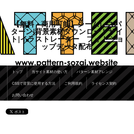
【無料・商用可能】シームレスパ
ターン|背景素材ダウンロードサイ
ト|イラストレーター フォトショ
ップデータ配布
メインメニュー
トップ
当サイト素材の使い方
パターン素材アレンジ
メインコンテンツへ移動
サブコンテンツへ移動
CSSで背景に使用する方法
ご利用規約
ライセンス契約
お問い合わせ