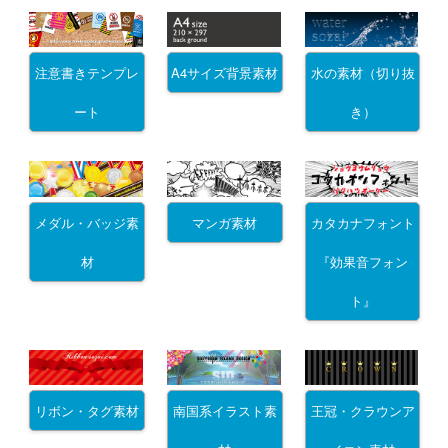
注意書きテンプレ
A4サイズ背景素材
水の素材（切り抜
ート
き）
メダル・バッジ素
マンガ素材
カタカナフォント
材
『効果音フォン
ト』
リボン・タグ素材
南国系イラスト素
王冠・クラウンア