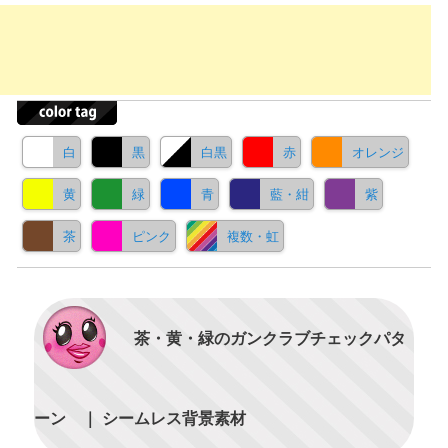
白
黒
白黒
赤
オレンジ
黄
緑
青
藍・紺
紫
茶
ピンク
複数・虹
茶・黄・緑のガンクラブチェックパタ
ーン ｜ シームレス背景素材