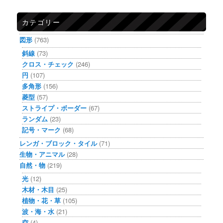
カテゴリー
図形
(763)
斜線
(73)
クロス・チェック
(246)
円
(107)
多角形
(156)
菱型
(57)
ストライプ・ボーダー
(67)
ランダム
(23)
記号・マーク
(68)
レンガ・ブロック・タイル
(71)
生物・アニマル
(28)
自然・物
(219)
光
(12)
木材・木目
(25)
植物・花・草
(105)
波・海・水
(21)
空
(4)