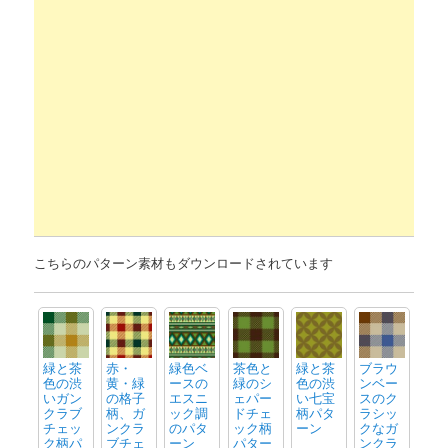
こちらのパターン素材もダウンロードされています
緑と茶
赤・
緑色ベ
茶色と
緑と茶
ブラウ
色の渋
黄・緑
ースの
緑のシ
色の渋
ンベー
いガン
の格子
エスニ
ェパー
い七宝
スのク
クラブ
柄、ガ
ック調
ドチェ
柄パタ
ラシッ
チェッ
ンクラ
のパタ
ック柄
ーン
クなガ
ク柄パ
ブチェ
ーン
パター
ンクラ