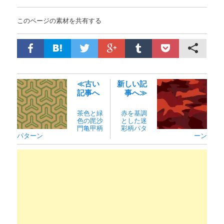
このページの素材を共有する
≪古い
新しい記
記事へ
事へ≫
茶色と緑
赤を基調
色の毘沙
とした迷
門亀甲柄
彩柄パタ
パターン
ーン