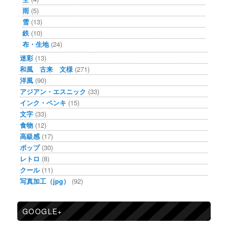
雨
(5)
雪
(13)
鉄
(10)
布・生地
(24)
迷彩
(13)
和風 古来 文様
(271)
洋風
(90)
アジアン・エスニック
(33)
インク・ペンキ
(15)
文字
(33)
食物
(12)
高級感
(17)
ポップ
(30)
レトロ
(8)
クール
(11)
写真加工（jpg）
(92)
GOOGLE+