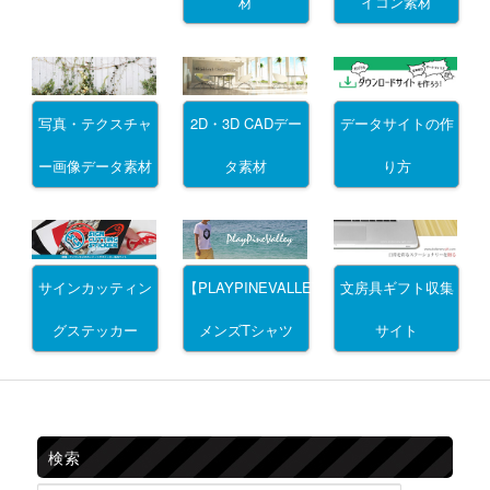
材
イコン素材
写真・テクスチャ
2D・3D CADデー
データサイトの作
ー画像データ素材
タ素材
り方
サインカッティン
文房具ギフト収集
【PLAYPINEVALLEY】
グステッカー
サイト
メンズTシャツ
検索