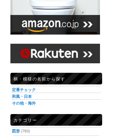
柄・模様の名前から探す
定番チェック
和風・日本
その他・海外
カテゴリー
図形
(763)