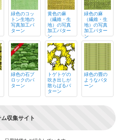
緑色のコッ
黄色の麻
緑色の麻
トン生地の
（繊維・生
（繊維・生
写真加工パ
地）の写真
地）の写真
ターン
加工パター
加工パター
ン
ン
緑色の石ブ
トゲトゲの
緑色の畳の
ロックのパ
吹き出しが
ようなパタ
ターン
散らばるパ
ーン
ターン
テム収集サイト