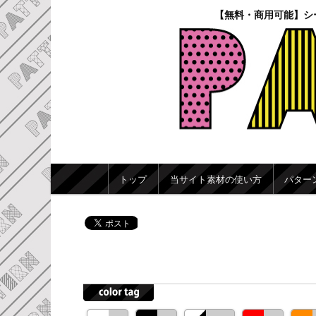
【無料・商用可能】シ
メインメニュー
トップ
当サイト素材の使い方
パター
メインコンテンツへ移動
サブコンテンツへ移動