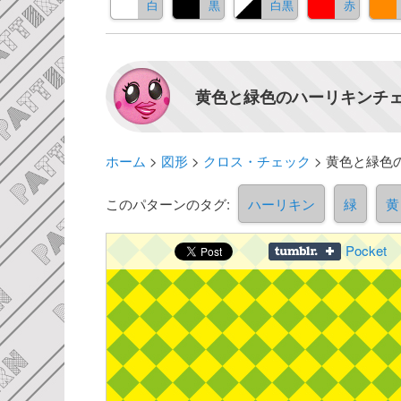
白
黒
白黒
赤
黄色と緑色のハーリキンチェ
ホーム
>
図形
>
クロス・チェック
>
黄色と緑色
このパターンのタグ:
ハーリキン
緑
黄
Pocket