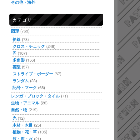
その他・海外
カテゴリー
図形
(763)
斜線
(73)
クロス・チェック
(246)
円
(107)
多角形
(156)
菱型
(57)
ストライプ・ボーダー
(67)
ランダム
(23)
記号・マーク
(68)
レンガ・ブロック・タイル
(71)
生物・アニマル
(28)
自然・物
(219)
光
(12)
木材・木目
(25)
植物・花・草
(105)
波・海・水
(21)