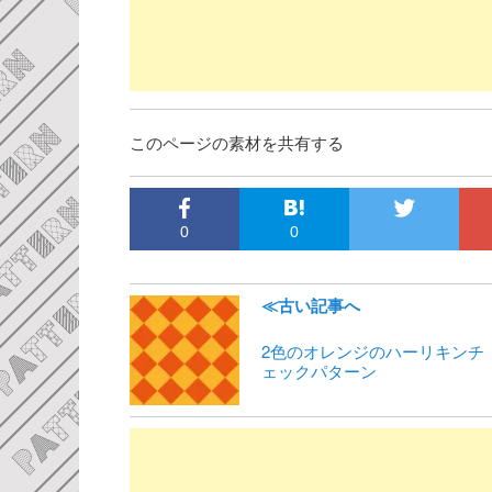
このページの素材を共有する
0
0
≪古い記事へ
2色のオレンジのハーリキンチ
ェックパターン