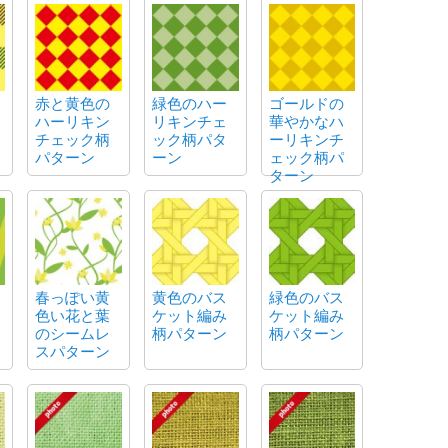
赤と黄色の
緑色のハー
ゴールドの
ハーリキン
リキンチェ
華やかなハ
チェック柄
ック柄パタ
ーリキンチ
パターン
ーン
ェック柄パ
ターン
春っぽい黄
黄色のバス
緑色のバス
色い花と葉
ケット編み
ケット編み
のシームレ
柄パターン
柄パターン
スパターン