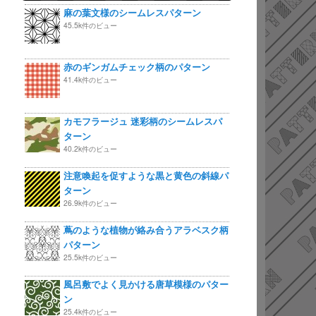
麻の葉文様のシームレスパターン
45.5k件のビュー
赤のギンガムチェック柄のパターン
41.4k件のビュー
カモフラージュ 迷彩柄のシームレスパ
ターン
40.2k件のビュー
注意喚起を促すような黒と黄色の斜線パ
ターン
26.9k件のビュー
蔦のような植物が絡み合うアラベスク柄
パターン
25.5k件のビュー
風呂敷でよく見かける唐草模様のパター
ン
25.4k件のビュー