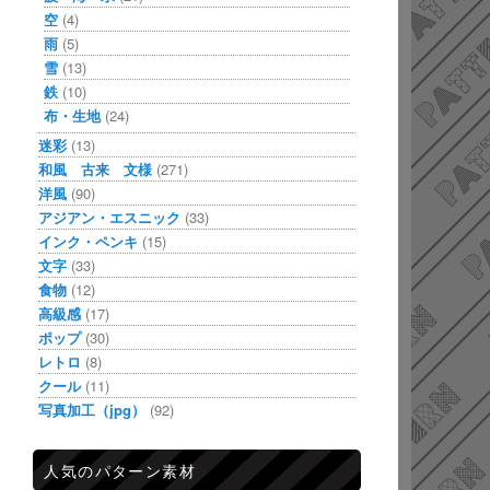
空
(4)
雨
(5)
雪
(13)
鉄
(10)
布・生地
(24)
迷彩
(13)
和風 古来 文様
(271)
洋風
(90)
アジアン・エスニック
(33)
インク・ペンキ
(15)
文字
(33)
食物
(12)
高級感
(17)
ポップ
(30)
レトロ
(8)
クール
(11)
写真加工（jpg）
(92)
人気のパターン素材