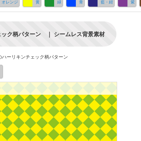
オレンジ
黄
緑
青
藍・紺
紫
ック柄パターン ｜ シームレス背景素材
のハーリキンチェック柄パターン