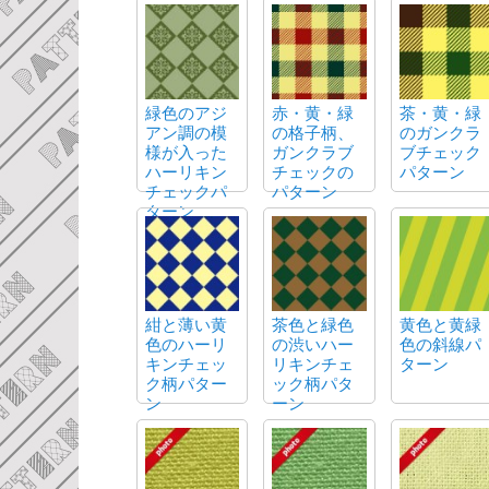
緑色のアジ
赤・黄・緑
茶・黄・緑
アン調の模
の格子柄、
のガンクラ
様が入った
ガンクラブ
ブチェック
ハーリキン
チェックの
パターン
チェックパ
パターン
ターン
紺と薄い黄
茶色と緑色
黄色と黄緑
色のハーリ
の渋いハー
色の斜線パ
キンチェッ
リキンチェ
ターン
ク柄パター
ック柄パタ
ン
ーン