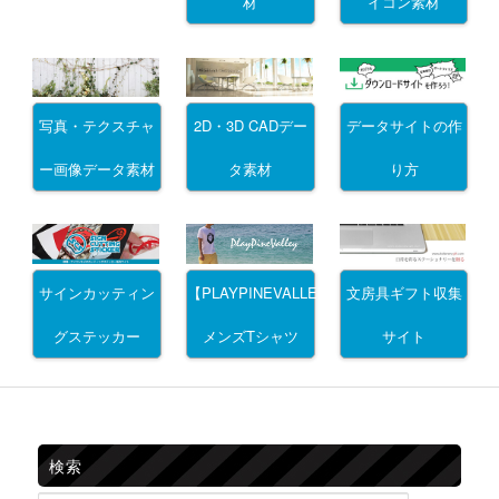
材
イコン素材
写真・テクスチャ
2D・3D CADデー
データサイトの作
ー画像データ素材
タ素材
り方
サインカッティン
文房具ギフト収集
【PLAYPINEVALLEY】
グステッカー
サイト
メンズTシャツ
検索