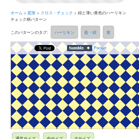
ホーム
>
図形
>
クロス・チェック
>
紺と薄い黄色のハーリキン
チェック柄パターン
このパターンのタグ:
ハーリキン
藍・紺
黄
Pocket