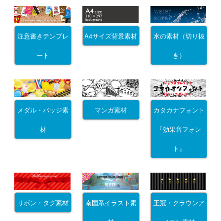
注意書きテンプレ
A4サイズ背景素材
水の素材（切り抜
ート
き）
メダル・バッジ素
マンガ素材
カタカナフォント
材
『効果音フォン
ト』
リボン・タグ素材
南国系イラスト素
王冠・クラウンア