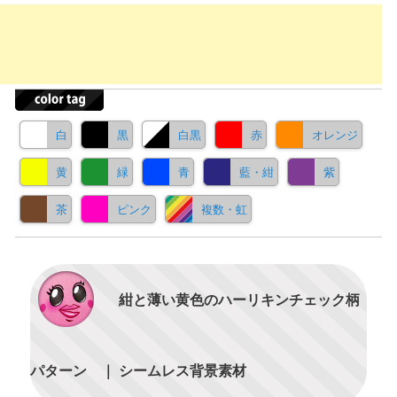
白
黒
白黒
赤
オレンジ
黄
緑
青
藍・紺
紫
茶
ピンク
複数・虹
紺と薄い黄色のハーリキンチェック柄
パターン ｜ シームレス背景素材