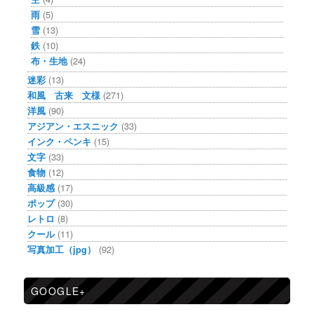
雨
(5)
雪
(13)
鉄
(10)
布・生地
(24)
迷彩
(13)
和風 古来 文様
(271)
洋風
(90)
アジアン・エスニック
(33)
インク・ペンキ
(15)
文字
(33)
食物
(12)
高級感
(17)
ポップ
(30)
レトロ
(8)
クール
(11)
写真加工（jpg）
(92)
GOOGLE+