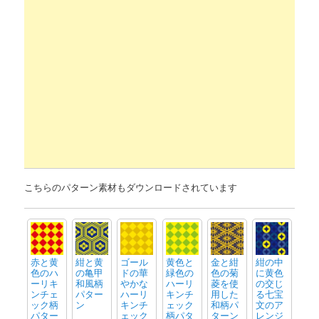
こちらのパターン素材もダウンロードされています
赤と黄
紺と黄
ゴール
黄色と
金と紺
紺の中
色のハ
の亀甲
ドの華
緑色の
色の菊
に黄色
ーリキ
和風柄
やかな
ハーリ
菱を使
の交じ
ンチェ
パター
ハーリ
キンチ
用した
る七宝
ック柄
ン
キンチ
ェック
和柄パ
文のア
パター
ェック
柄パタ
ターン
レンジ