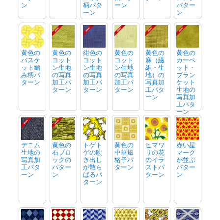
ン
柄パタ
ーン
パター
ーン
ン
黄色の
黄色の
紺色の
黄色の
黄色の
黄色の
バスケ
コット
コット
コット
麻（繊
カーペ
ット編
ン生地
ン生地
ン生地
維・生
ット・
み柄パ
の写真
の写真
の写真
地）の
ブラン
ターン
加工パ
加工パ
加工パ
写真加
ケット
ターン
ターン
ターン
工パタ
生地の
ーン
写真加
工パタ
ーン
デニム
黄色の
トゲト
黄色の
ヒマワ
赤い星
生地の
石ブロ
ゲの吹
中華風
リの花
マーク
写真加
ックの
き出し
格子パ
のイラ
が並ぶ
工パタ
パター
が散ら
ターン
ストパ
パター
ーン
ン
ばるパ
ターン
ン
ターン