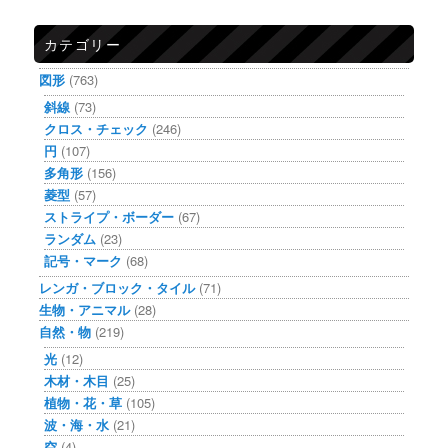
カテゴリー
図形
(763)
斜線
(73)
クロス・チェック
(246)
円
(107)
多角形
(156)
菱型
(57)
ストライプ・ボーダー
(67)
ランダム
(23)
記号・マーク
(68)
レンガ・ブロック・タイル
(71)
生物・アニマル
(28)
自然・物
(219)
光
(12)
木材・木目
(25)
植物・花・草
(105)
波・海・水
(21)
空
(4)