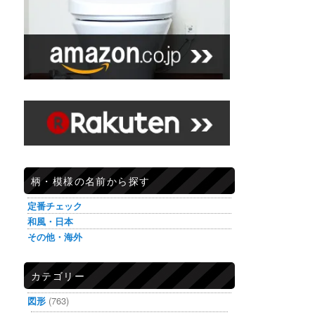
柄・模様の名前から探す
定番チェック
和風・日本
その他・海外
カテゴリー
図形
(763)