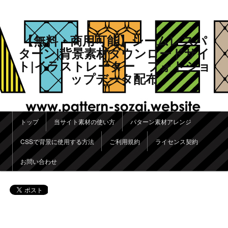
【無料・商用可能】シームレスパ
ターン|背景素材ダウンロードサイ
ト|イラストレーター フォトショ
ップデータ配布
メインメニュー
トップ
当サイト素材の使い方
パターン素材アレンジ
メインコンテンツへ移動
サブコンテンツへ移動
CSSで背景に使用する方法
ご利用規約
ライセンス契約
お問い合わせ