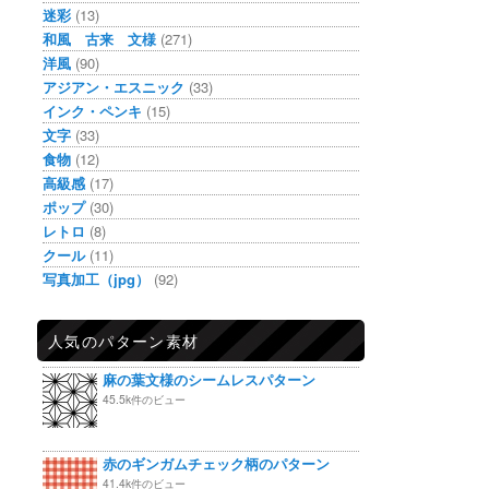
迷彩
(13)
和風 古来 文様
(271)
洋風
(90)
アジアン・エスニック
(33)
インク・ペンキ
(15)
文字
(33)
食物
(12)
高級感
(17)
ポップ
(30)
レトロ
(8)
クール
(11)
写真加工（jpg）
(92)
人気のパターン素材
麻の葉文様のシームレスパターン
45.5k件のビュー
赤のギンガムチェック柄のパターン
41.4k件のビュー