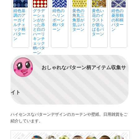
紺色基
グラデ
紺色の
黄色の
黄色い
紺色の
調のア
ーショ
ヘリン
角丸三
花のイ
菱形鶴
ーガイ
ンがか
ボーン
角形が
ラスト
の和柄
ルチェ
った赤
柄パタ
並ぶパ
が散ら
パター
ック柄
と白の
ーン
ターン
ばるパ
ン
パター
ハーリ
ターン
ン
キンチ
ェック
柄パタ
ーン
おしゃれなパターン柄アイテム収集サ
イト
ハイセンスなパターンデザインのカーテンや壁紙、日用雑貨をご
紹介しています。