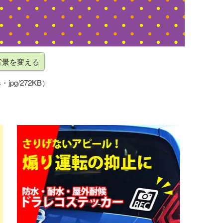
・jpg/272KB）