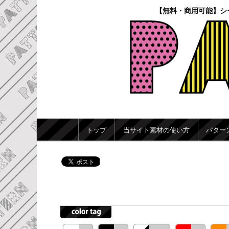
【無料・商用可能】シ
メインメニュー
トップ
当サイト素材の使い方
パター
メインコンテンツへ移動
サブコンテンツへ移動