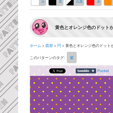
白
黒
白黒
赤
黄色とオレンジ色のドットが
ホーム
>
図形
>
円
>
黄色とオレンジ色のドット
このパターンのタグ:
紫
Pocket