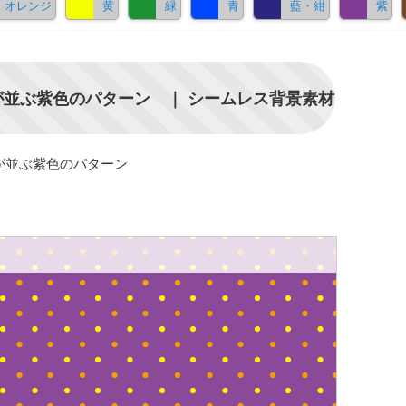
オレンジ
黄
緑
青
藍・紺
紫
並ぶ紫色のパターン ｜ シームレス背景素材
が並ぶ紫色のパターン