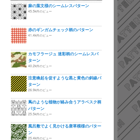
麻の葉文様のシームレスパターン
45.5k件のビュー
赤のギンガムチェック柄のパターン
41.4k件のビュー
カモフラージュ 迷彩柄のシームレスパ
ターン
40.2k件のビュー
注意喚起を促すような黒と黄色の斜線パ
ターン
26.9k件のビュー
蔦のような植物が絡み合うアラベスク柄
パターン
25.5k件のビュー
風呂敷でよく見かける唐草模様のパター
ン
25.4k件のビュー