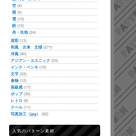
空
(4)
雨
(5)
雪
(13)
鉄
(10)
布・生地
(24)
迷彩
(13)
和風 古来 文様
(271)
洋風
(90)
アジアン・エスニック
(33)
インク・ペンキ
(15)
文字
(33)
食物
(12)
高級感
(17)
ポップ
(30)
レトロ
(8)
クール
(11)
写真加工（jpg）
(92)
人気のパターン素材