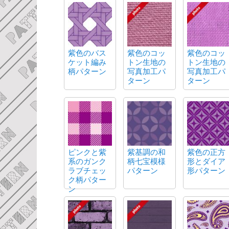
紫色のバス
紫色のコッ
紫色のコッ
ケット編み
トン生地の
トン生地の
柄パターン
写真加工パ
写真加工パ
ターン
ターン
ピンクと紫
紫基調の和
紫色の正方
系のガンク
柄七宝模様
形とダイア
ラブチェッ
パターン
形パターン
ク柄パター
ン