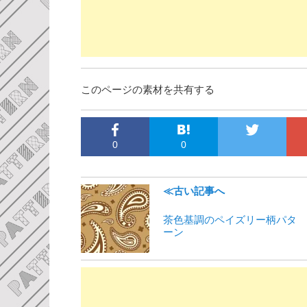
このページの素材を共有する
0
0
≪古い記事へ
茶色基調のペイズリー柄パタ
ーン