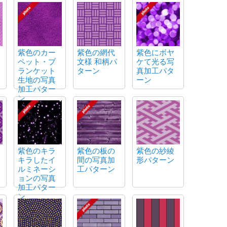
紫色のカー
紫色の網代
紫色にボヤ
ペット・ブ
文様 和柄パ
ケて光る写
ランケット
ターン
真加工パタ
生地の写真
ーン
加工パター
ン
紫色のキラ
紫色の板の
紫色の紗綾
キラしたイ
間の写真加
形パターン
ルミネーシ
工パターン
ョンの写真
加工パター
ン