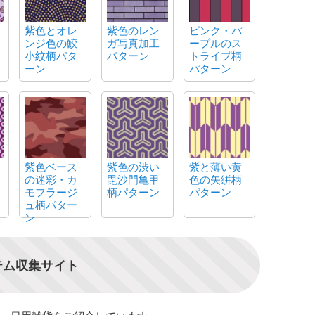
紫色とオレ
紫色のレン
ピンク・パ
ンジ色の鮫
ガ写真加工
ープルのス
小紋柄パタ
パターン
トライプ柄
ーン
パターン
紫色ベース
紫色の渋い
紫と薄い黄
の迷彩・カ
毘沙門亀甲
色の矢絣柄
モフラージ
柄パターン
パターン
ュ柄パター
ン
テム収集サイト