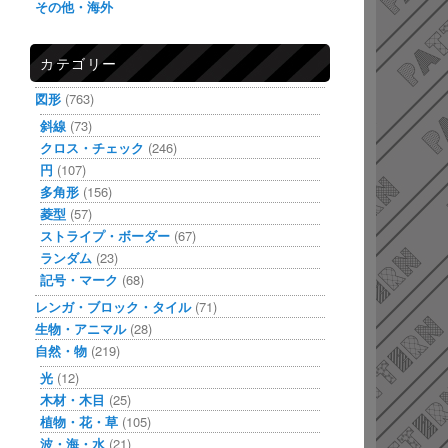
その他・海外
カテゴリー
図形
(763)
斜線
(73)
クロス・チェック
(246)
円
(107)
多角形
(156)
菱型
(57)
ストライプ・ボーダー
(67)
ランダム
(23)
記号・マーク
(68)
レンガ・ブロック・タイル
(71)
生物・アニマル
(28)
自然・物
(219)
光
(12)
木材・木目
(25)
植物・花・草
(105)
波・海・水
(21)