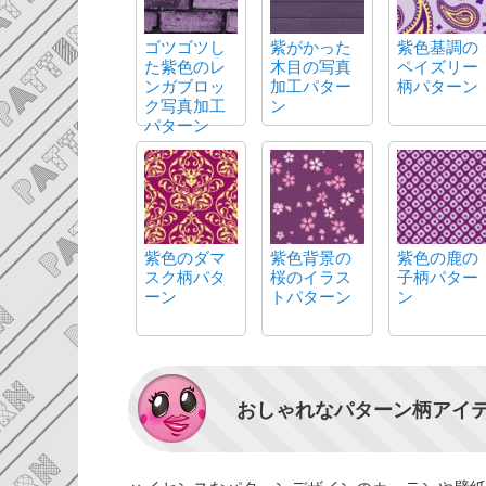
ゴツゴツし
紫がかった
紫色基調の
た紫色のレ
木目の写真
ペイズリー
ンガブロッ
加工パター
柄パターン
ク写真加工
ン
パターン
紫色のダマ
紫色背景の
紫色の鹿の
スク柄パタ
桜のイラス
子柄パター
ーン
トパターン
ン
おしゃれなパターン柄アイ