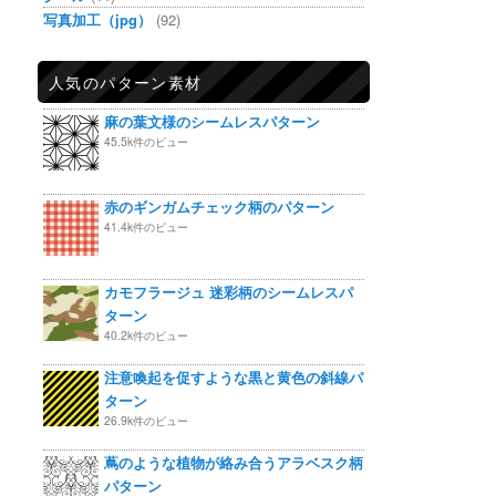
写真加工（jpg）
(92)
人気のパターン素材
麻の葉文様のシームレスパターン
45.5k件のビュー
赤のギンガムチェック柄のパターン
41.4k件のビュー
カモフラージュ 迷彩柄のシームレスパ
ターン
40.2k件のビュー
注意喚起を促すような黒と黄色の斜線パ
ターン
26.9k件のビュー
蔦のような植物が絡み合うアラベスク柄
パターン