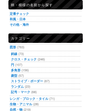
柄・模様の名前から探す
定番チェック
和風・日本
その他・海外
カテゴリー
図形
(763)
斜線
(73)
クロス・チェック
(246)
円
(107)
多角形
(156)
菱型
(57)
ストライプ・ボーダー
(67)
ランダム
(23)
記号・マーク
(68)
レンガ・ブロック・タイル
(71)
生物・アニマル
(28)
自然・物
(219)