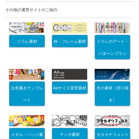
その他の運営サイトのご紹介
イラレ素材
枠・フレーム素材
イラレのアート・
パターンブラシ
注意書きテンプレ
A4サイズ背景素材
水の素材（切り抜
ート
き）
メダル・バッジ素
マンガ素材
カタカナフォント