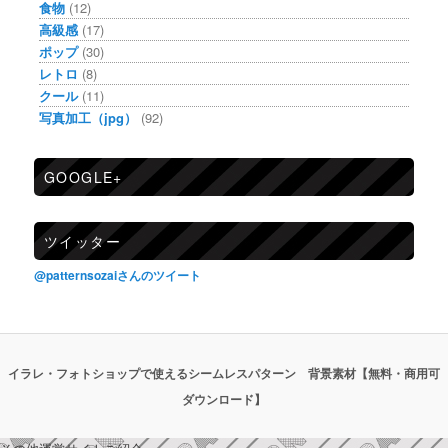
食物
(12)
高級感
(17)
ポップ
(30)
レトロ
(8)
クール
(11)
写真加工（jpg）
(92)
GOOGLE+
ツイッター
@patternsozaiさんのツイート
イラレ・フォトショップで使えるシームレスパターン 背景素材【無料・商用可
ダウンロード】