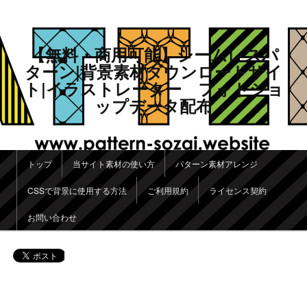
【無料・商用可能】シームレスパ
ターン|背景素材ダウンロードサイ
ト|イラストレーター フォトショ
ップデータ配布
メインメニュー
トップ
当サイト素材の使い方
パターン素材アレンジ
メインコンテンツへ移動
サブコンテンツへ移動
CSSで背景に使用する方法
ご利用規約
ライセンス契約
お問い合わせ