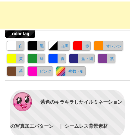
白
黒
白黒
赤
オレンジ
黄
緑
青
藍・紺
紫
茶
ピンク
複数・虹
紫色のキラキラしたイルミネーション
の写真加工パターン ｜ シームレス背景素材