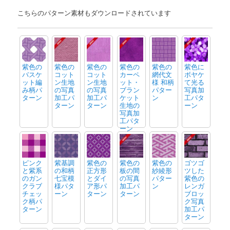
こちらのパターン素材もダウンロードされています
紫色の
紫色の
紫色の
紫色の
紫色の
紫色に
バスケ
コット
コット
カーペ
網代文
ボヤケ
ット編
ン生地
ン生地
ット・
様 和柄
て光る
み柄パ
の写真
の写真
ブラン
パター
写真加
ターン
加工パ
加工パ
ケット
ン
工パタ
ターン
ターン
生地の
ーン
写真加
工パタ
ーン
ピンク
紫基調
紫色の
紫色の
紫色の
ゴツゴ
と紫系
の和柄
正方形
板の間
紗綾形
ツした
のガン
七宝模
とダイ
の写真
パター
紫色の
クラブ
様パタ
ア形パ
加工パ
ン
レンガ
チェッ
ーン
ターン
ターン
ブロッ
ク柄パ
ク写真
ターン
加工パ
ターン