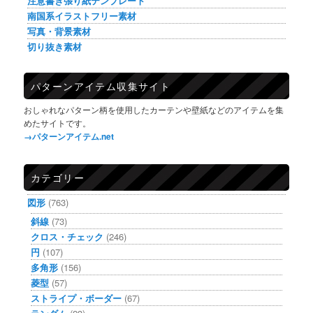
注意書き張り紙テンプレート
南国系イラストフリー素材
写真・背景素材
切り抜き素材
パターンアイテム収集サイト
おしゃれなパターン柄を使用したカーテンや壁紙などのアイテムを集
めたサイトです。
→パターンアイテム.net
カテゴリー
図形
(763)
斜線
(73)
クロス・チェック
(246)
円
(107)
多角形
(156)
菱型
(57)
ストライプ・ボーダー
(67)