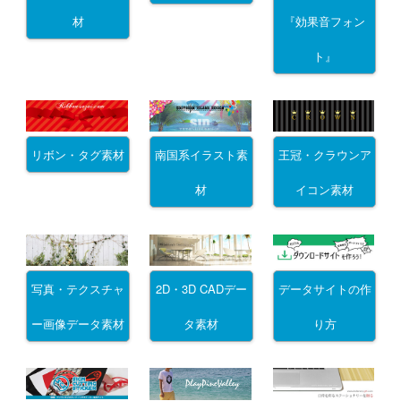
材
『効果音フォン
ト』
リボン・タグ素材
南国系イラスト素
王冠・クラウンア
材
イコン素材
写真・テクスチャ
2D・3D CADデー
データサイトの作
ー画像データ素材
タ素材
り方