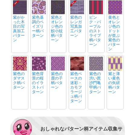
紫がか
紫色基
紫色と
紫色の
ピン
黄色と
った木
調のペ
オレン
レンガ
ク・パ
オレン
目の写
イズリ
ジ色の
写真加
ープル
ジ色の
真加工
ー柄パ
鮫小紋
工パタ
のスト
ドット
パター
ターン
柄パタ
ーン
ライプ
が並ぶ
ン
ーン
柄パタ
紫色の
ーン
パター
ン
紫色の
紫色背
紫色の
紫色ベ
紫色の
紫と薄
ダマス
景の桜
鹿の子
ースの
渋い毘
い黄色
ク柄パ
のイラ
柄パタ
迷彩・
沙門亀
の矢絣
ターン
ストパ
ーン
カモフ
甲柄パ
柄パタ
ターン
ラージ
ターン
ーン
ュ柄パ
ターン
おしゃれなパターン柄アイテム収集サ