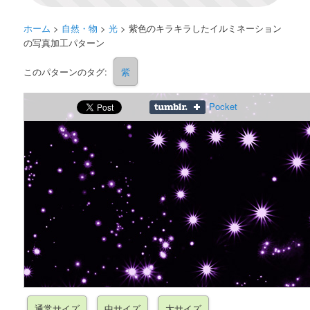
ホーム
>
自然・物
>
光
>
紫色のキラキラしたイルミネーション
の写真加工パターン
このパターンのタグ:
紫
Pocket