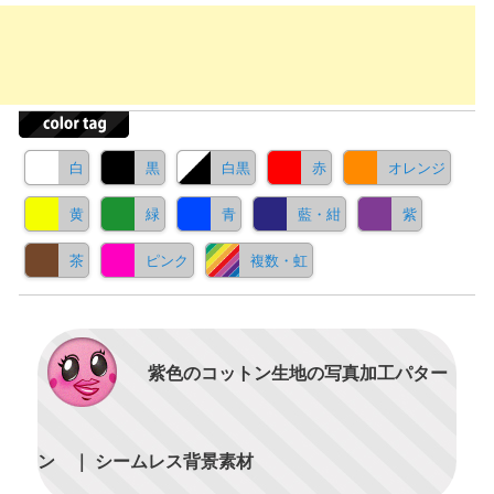
白
黒
白黒
赤
オレンジ
黄
緑
青
藍・紺
紫
茶
ピンク
複数・虹
紫色のコットン生地の写真加工パター
ン ｜ シームレス背景素材