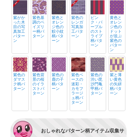
紫がか
紫色基
紫色と
紫色の
ピン
黄色と
った木
調のペ
オレン
レンガ
ク・パ
オレン
目の写
イズリ
ジ色の
写真加
ープル
ジ色の
真加工
ー柄パ
鮫小紋
工パタ
のスト
ドット
パター
ターン
柄パタ
ーン
ライプ
が並ぶ
ン
ーン
柄パタ
紫色の
ーン
パター
ン
紫色の
紫色背
紫色の
紫色ベ
紫色の
紫と薄
ダマス
景の桜
鹿の子
ースの
渋い毘
い黄色
ク柄パ
のイラ
柄パタ
迷彩・
沙門亀
の矢絣
ターン
ストパ
ーン
カモフ
甲柄パ
柄パタ
ターン
ラージ
ターン
ーン
ュ柄パ
ターン
おしゃれなパターン柄アイテム収集サ