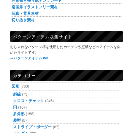
注意書き張り紙テンプレート
南国系イラストフリー素材
写真・背景素材
切り抜き素材
パターンアイテム収集サイト
おしゃれなパターン柄を使用したカーテンや壁紙などのアイテムを集
めたサイトです。
→パターンアイテム.net
カテゴリー
図形
(763)
斜線
(73)
クロス・チェック
(246)
円
(107)
多角形
(156)
菱型
(57)
ストライプ・ボーダー
(67)