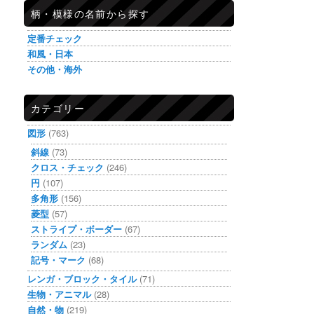
柄・模様の名前から探す
定番チェック
和風・日本
その他・海外
カテゴリー
図形
(763)
斜線
(73)
クロス・チェック
(246)
円
(107)
多角形
(156)
菱型
(57)
ストライプ・ボーダー
(67)
ランダム
(23)
記号・マーク
(68)
レンガ・ブロック・タイル
(71)
生物・アニマル
(28)
自然・物
(219)