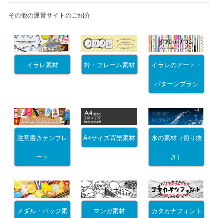
その他の運営サイトのご紹介
イラレ素材
枠・フレーム素材
イラレのアート・
パターンブラシ
注意書きテンプレ
A4サイズ背景素材
水の素材（切り抜
ート
き）
メダル・バッジ素
マンガ素材
カタカナフォント