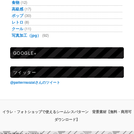
食物
(12)
高級感
(17)
ポップ
(30)
レトロ
(8)
クール
(11)
写真加工（jpg）
(92)
GOOGLE+
ツイッター
@patternsozaiさんのツイート
イラレ・フォトショップで使えるシームレスパターン 背景素材【無料・商用可
ダウンロード】