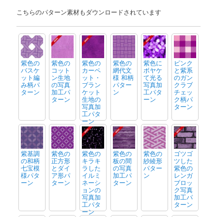
こちらのパターン素材もダウンロードされています
紫色の
紫色の
紫色の
紫色の
紫色に
ピンク
バスケ
コット
カーペ
網代文
ボヤケ
と紫系
ット編
ン生地
ット・
様 和柄
て光る
のガン
み柄パ
の写真
ブラン
パター
写真加
クラブ
ターン
加工パ
ケット
ン
工パタ
チェッ
ターン
生地の
ーン
ク柄パ
写真加
ターン
工パタ
ーン
紫基調
紫色の
紫色の
紫色の
紫色の
ゴツゴ
の和柄
正方形
キラキ
板の間
紗綾形
ツした
七宝模
とダイ
ラした
の写真
パター
紫色の
様パタ
ア形パ
イルミ
加工パ
ン
レンガ
ーン
ターン
ネーシ
ターン
ブロッ
ョンの
ク写真
写真加
加工パ
工パタ
ターン
ーン