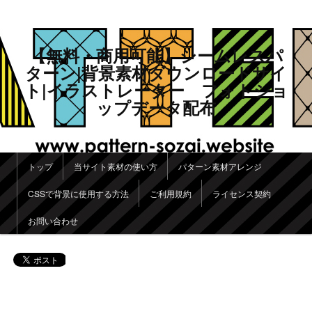
【無料・商用可能】シームレスパ
ターン|背景素材ダウンロードサイ
ト|イラストレーター フォトショ
ップデータ配布
メインメニュー
トップ
当サイト素材の使い方
パターン素材アレンジ
メインコンテンツへ移動
サブコンテンツへ移動
CSSで背景に使用する方法
ご利用規約
ライセンス契約
お問い合わせ