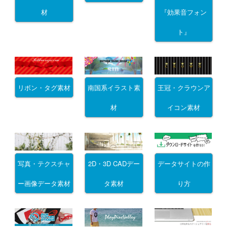
材
『効果音フォン
ト』
リボン・タグ素材
南国系イラスト素
王冠・クラウンア
材
イコン素材
写真・テクスチャ
2D・3D CADデー
データサイトの作
ー画像データ素材
タ素材
り方