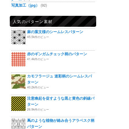
写真加工（jpg）
(92)
人気のパターン素材
麻の葉文様のシームレスパターン
45.5k件のビュー
赤のギンガムチェック柄のパターン
41.4k件のビュー
カモフラージュ 迷彩柄のシームレスパ
ターン
40.2k件のビュー
注意喚起を促すような黒と黄色の斜線パ
ターン
26.9k件のビュー
蔦のような植物が絡み合うアラベスク柄
パターン