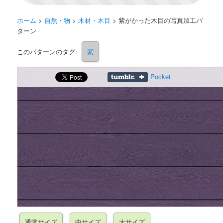
ホーム
>
自然・物
>
木材・木目
>
紫がかった木目の写真加工パ
ターン
このパターンのタグ:
紫
Pocket