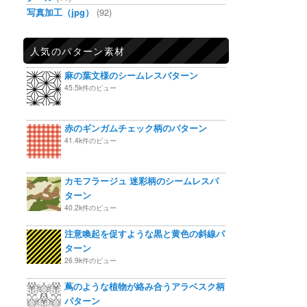
写真加工（jpg）
(92)
人気のパターン素材
麻の葉文様のシームレスパターン
45.5k件のビュー
赤のギンガムチェック柄のパターン
41.4k件のビュー
カモフラージュ 迷彩柄のシームレスパ
ターン
40.2k件のビュー
注意喚起を促すような黒と黄色の斜線パ
ターン
26.9k件のビュー
蔦のような植物が絡み合うアラベスク柄
パターン