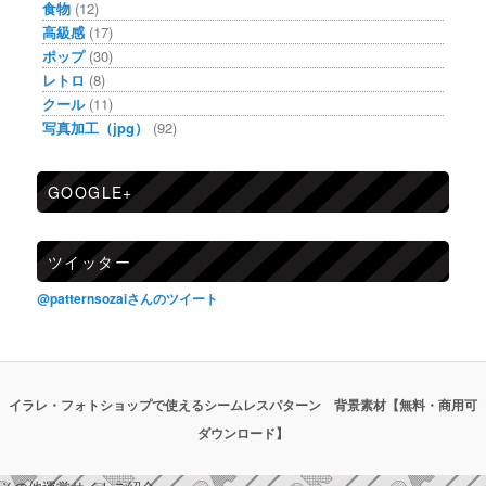
食物
(12)
高級感
(17)
ポップ
(30)
レトロ
(8)
クール
(11)
写真加工（jpg）
(92)
GOOGLE+
ツイッター
@patternsozaiさんのツイート
イラレ・フォトショップで使えるシームレスパターン 背景素材【無料・商用可
ダウンロード】