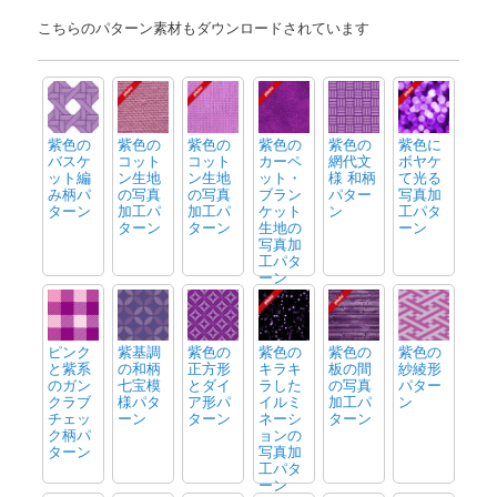
こちらのパターン素材もダウンロードされています
紫色の
紫色の
紫色の
紫色の
紫色の
紫色に
バスケ
コット
コット
カーペ
網代文
ボヤケ
ット編
ン生地
ン生地
ット・
様 和柄
て光る
み柄パ
の写真
の写真
ブラン
パター
写真加
ターン
加工パ
加工パ
ケット
ン
工パタ
ターン
ターン
生地の
ーン
写真加
工パタ
ーン
ピンク
紫基調
紫色の
紫色の
紫色の
紫色の
と紫系
の和柄
正方形
キラキ
板の間
紗綾形
のガン
七宝模
とダイ
ラした
の写真
パター
クラブ
様パタ
ア形パ
イルミ
加工パ
ン
チェッ
ーン
ターン
ネーシ
ターン
ク柄パ
ョンの
ターン
写真加
工パタ
ーン