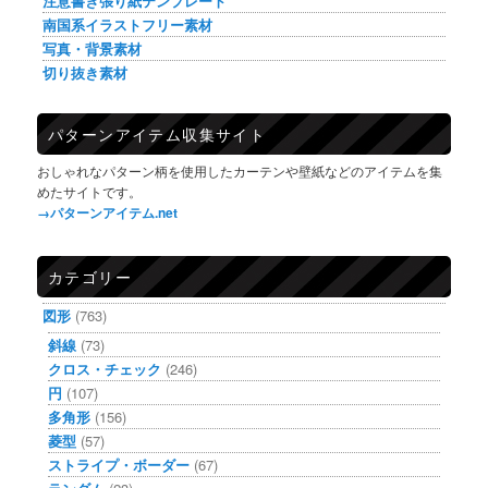
注意書き張り紙テンプレート
南国系イラストフリー素材
写真・背景素材
切り抜き素材
パターンアイテム収集サイト
おしゃれなパターン柄を使用したカーテンや壁紙などのアイテムを集
めたサイトです。
→パターンアイテム.net
カテゴリー
図形
(763)
斜線
(73)
クロス・チェック
(246)
円
(107)
多角形
(156)
菱型
(57)
ストライプ・ボーダー
(67)