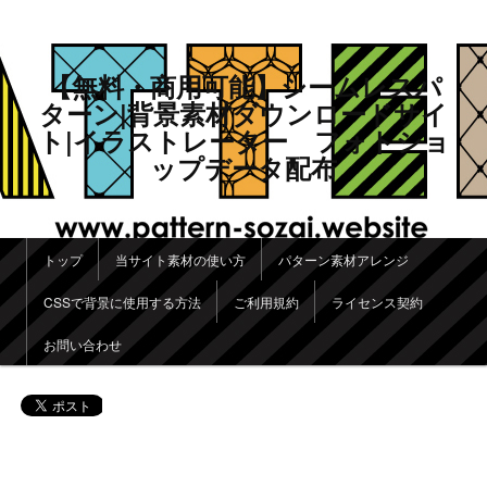
【無料・商用可能】シームレスパ
ターン|背景素材ダウンロードサイ
ト|イラストレーター フォトショ
ップデータ配布
メインメニュー
トップ
当サイト素材の使い方
パターン素材アレンジ
メインコンテンツへ移動
サブコンテンツへ移動
CSSで背景に使用する方法
ご利用規約
ライセンス契約
お問い合わせ