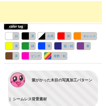
白
黒
白黒
赤
オレンジ
黄
緑
青
藍・紺
紫
茶
ピンク
複数・虹
紫がかった木目の写真加工パターン
｜ シームレス背景素材