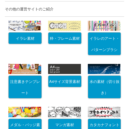
その他の運営サイトのご紹介
イラレ素材
枠・フレーム素材
イラレのアート・
パターンブラシ
注意書きテンプレ
A4サイズ背景素材
水の素材（切り抜
ート
き）
メダル・バッジ素
マンガ素材
カタカナフォント