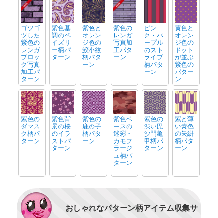
ゴツゴ
紫色基
紫色と
紫色の
ピン
黄色と
ツした
調のペ
オレン
レンガ
ク・パ
オレン
紫色の
イズリ
ジ色の
写真加
ープル
ジ色の
レンガ
ー柄パ
鮫小紋
工パタ
のスト
ドット
ブロッ
ターン
柄パタ
ーン
ライプ
が並ぶ
ク写真
ーン
柄パタ
紫色の
加工パ
ーン
パター
ターン
ン
紫色の
紫色背
紫色の
紫色ベ
紫色の
紫と薄
ダマス
景の桜
鹿の子
ースの
渋い毘
い黄色
ク柄パ
のイラ
柄パタ
迷彩・
沙門亀
の矢絣
ターン
ストパ
ーン
カモフ
甲柄パ
柄パタ
ターン
ラージ
ターン
ーン
ュ柄パ
ターン
おしゃれなパターン柄アイテム収集サ