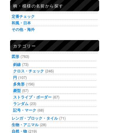
柄・模様の名前から探す
定番チェック
和風・日本
その他・海外
カテゴリー
図形
(763)
斜線
(73)
クロス・チェック
(246)
円
(107)
多角形
(156)
菱型
(57)
ストライプ・ボーダー
(67)
ランダム
(23)
記号・マーク
(68)
レンガ・ブロック・タイル
(71)
生物・アニマル
(28)
自然・物
(219)