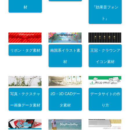
材
『効果音フォン
ト』
リボン・タグ素材
南国系イラスト素
王冠・クラウンア
材
イコン素材
写真・テクスチャ
2D・3D CADデー
データサイトの作
ー画像データ素材
タ素材
り方