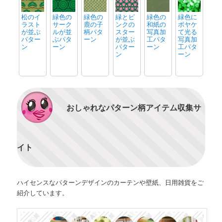
松のイ
緑色の
緑色の
緑とピ
緑色の
緑色に
ラスト
サーク
鹿の子
ンクの
和紙の
ボヤケ
が並ぶ
ルが並
柄パタ
スター
写真加
て光る
パター
ぶパタ
ーン
が並ぶ
工パタ
写真加
ン
ーン
パター
ーン
工パタ
ン
ーン
おしゃれなパターン柄アイテム収集サ
イト
ハイセンスなパターンデザインのカーテンや壁紙、日用雑貨をご
紹介しています。