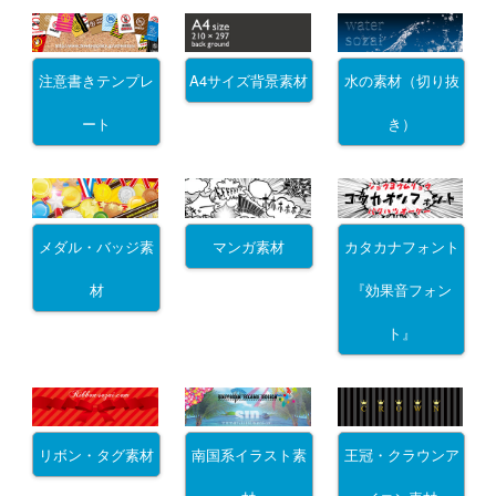
注意書きテンプレ
A4サイズ背景素材
水の素材（切り抜
ート
き）
メダル・バッジ素
マンガ素材
カタカナフォント
材
『効果音フォン
ト』
リボン・タグ素材
南国系イラスト素
王冠・クラウンア