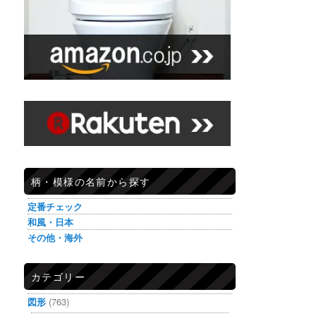
柄・模様の名前から探す
定番チェック
和風・日本
その他・海外
カテゴリー
図形
(763)