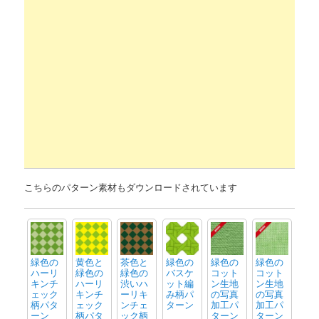
こちらのパターン素材もダウンロードされています
緑色の
黄色と
茶色と
緑色の
緑色の
緑色の
ハーリ
緑色の
緑色の
バスケ
コット
コット
キンチ
ハーリ
渋いハ
ット編
ン生地
ン生地
ェック
キンチ
ーリキ
み柄パ
の写真
の写真
柄パタ
ェック
ンチェ
ターン
加工パ
加工パ
ーン
柄パタ
ック柄
ターン
ターン