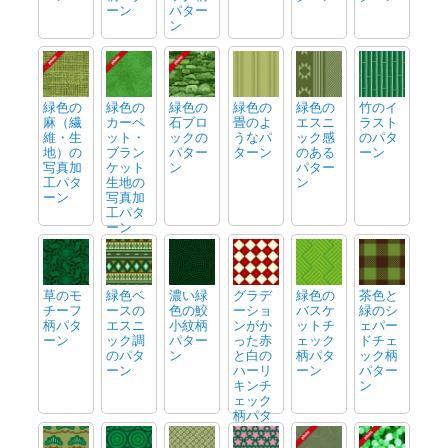
ーン
パター
ン
緑色の
緑色の
緑色の
緑色の
緑色の
竹のイ
麻（繊
カーペ
石ブロ
畳のよ
エスニ
ラスト
維・生
ット・
ックの
うなパ
ック感
のパタ
地）の
ブラン
パター
ターン
のある
ーン
写真加
ケット
ン
パター
工パタ
生地の
ン
ーン
写真加
工パタ
ーン
草のモ
緑色ベ
濃い緑
グラデ
緑色の
茶色と
チーフ
ースの
色の鮫
ーショ
バスケ
緑のシ
柄パタ
エスニ
小紋柄
ンがか
ットチ
ェパー
ーン
ック調
パター
った赤
ェック
ドチェ
のパタ
ン
と白の
柄パタ
ック柄
ーン
ハーリ
ーン
パター
キンチ
ン
ェック
柄パタ
ーン