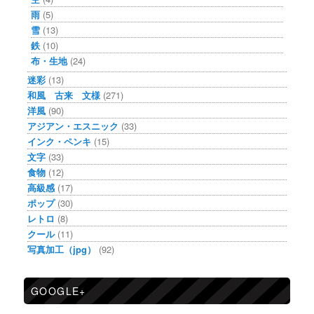
雨
(5)
雪
(13)
鉄
(10)
布・生地
(24)
迷彩
(13)
和風 古来 文様
(271)
洋風
(90)
アジアン・エスニック
(33)
インク・ペンキ
(15)
文字
(33)
食物
(12)
高級感
(17)
ポップ
(30)
レトロ
(8)
クール
(11)
写真加工（jpg）
(92)
GOOGLE+