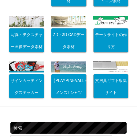
材
イコン素材
写真・テクスチャ
2D・3D CADデー
データサイトの作
ー画像データ素材
タ素材
り方
サインカッティン
文房具ギフト収集
【PLAYPINEVALLEY】
グステッカー
サイト
メンズTシャツ
検索