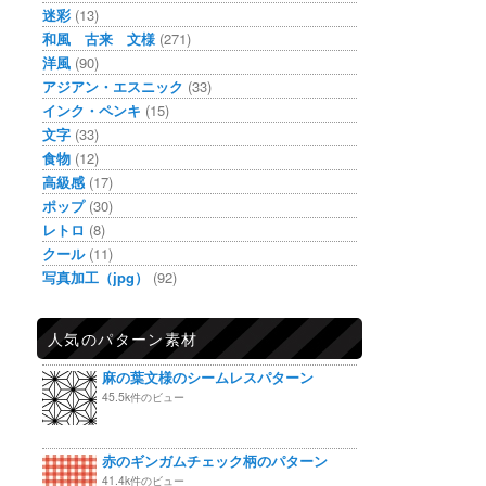
迷彩
(13)
和風 古来 文様
(271)
洋風
(90)
アジアン・エスニック
(33)
インク・ペンキ
(15)
文字
(33)
食物
(12)
高級感
(17)
ポップ
(30)
レトロ
(8)
クール
(11)
写真加工（jpg）
(92)
人気のパターン素材
麻の葉文様のシームレスパターン
45.5k件のビュー
赤のギンガムチェック柄のパターン
41.4k件のビュー