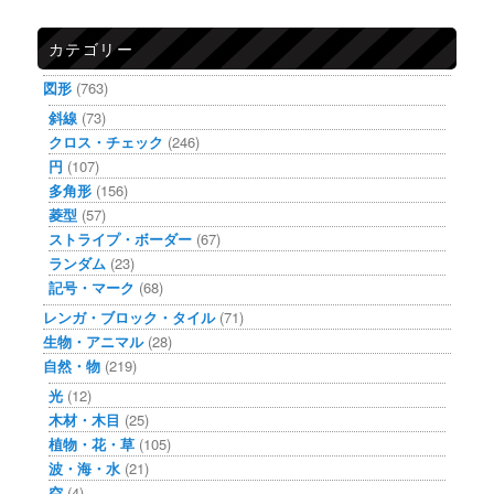
カテゴリー
図形
(763)
斜線
(73)
クロス・チェック
(246)
円
(107)
多角形
(156)
菱型
(57)
ストライプ・ボーダー
(67)
ランダム
(23)
記号・マーク
(68)
レンガ・ブロック・タイル
(71)
生物・アニマル
(28)
自然・物
(219)
光
(12)
木材・木目
(25)
植物・花・草
(105)
波・海・水
(21)
空
(4)