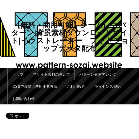
【無料・商用可能】シームレスパ
ターン|背景素材ダウンロードサイ
ト|イラストレーター フォトショ
ップデータ配布
メインメニュー
トップ
当サイト素材の使い方
パターン素材アレンジ
メインコンテンツへ移動
サブコンテンツへ移動
CSSで背景に使用する方法
ご利用規約
ライセンス契約
お問い合わせ