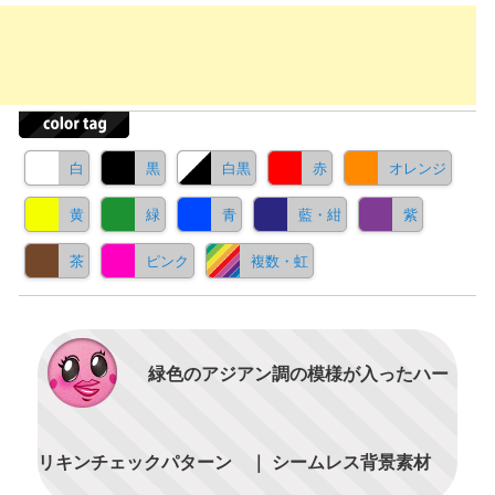
白
黒
白黒
赤
オレンジ
黄
緑
青
藍・紺
紫
茶
ピンク
複数・虹
緑色のアジアン調の模様が入ったハー
リキンチェックパターン ｜ シームレス背景素材