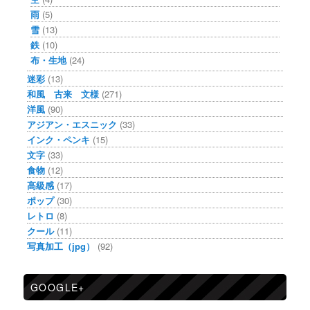
雨
(5)
雪
(13)
鉄
(10)
布・生地
(24)
迷彩
(13)
和風 古来 文様
(271)
洋風
(90)
アジアン・エスニック
(33)
インク・ペンキ
(15)
文字
(33)
食物
(12)
高級感
(17)
ポップ
(30)
レトロ
(8)
クール
(11)
写真加工（jpg）
(92)
GOOGLE+