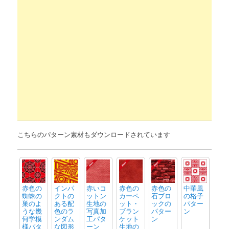
こちらのパターン素材もダウンロードされています
赤色の
インパ
赤いコ
赤色の
赤色の
中華風
蜘蛛の
クトの
ットン
カーペ
石ブロ
の格子
巣のよ
ある配
生地の
ット・
ックの
パター
うな幾
色のラ
写真加
ブラン
パター
ン
何学模
ンダム
工パタ
ケット
ン
様パタ
な図形
ーン
生地の