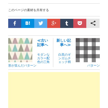
このページの素材を共有する
≪古い
新しい記
記事へ
事へ≫
モダンな
白黒のギ
カラー配
ンガムチ
色の三角
ェック柄
形が並んだパターン
パターン