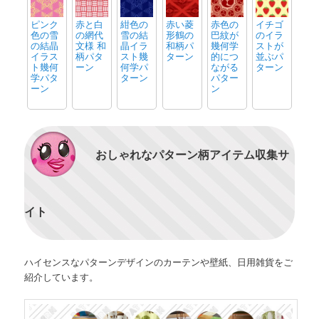
ピンク
赤と白
紺色の
赤い菱
赤色の
イチゴ
色の雪
の網代
雪の結
形鶴の
巴紋が
のイラ
の結晶
文様 和
晶イラ
和柄パ
幾何学
ストが
イラス
柄パタ
スト幾
ターン
的につ
並ぶパ
ト幾何
ーン
何学パ
ながる
ターン
学パタ
ターン
パター
ーン
ン
おしゃれなパターン柄アイテム収集サ
イト
ハイセンスなパターンデザインのカーテンや壁紙、日用雑貨をご
紹介しています。