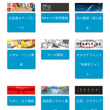
注意書きテンプレ
A4サイズ背景素材
水の素材（切り抜
ート
き）
メダル・バッジ素
マンガ素材
カタカナフォント
材
『効果音フォン
ト』
リボン・タグ素材
南国系イラスト素
王冠・クラウンア