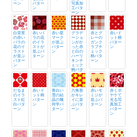
ーン
パター
写真加
ン
工パタ
ーン
白背景
赤いバ
赤い星
グラデ
赤とグ
赤いド
の赤い
ラの花
マーク
ーショ
レーの
ット柄
バラの
のイラ
が並ぶ
ンがか
ガンク
パター
花のイ
ストが
パター
った赤
ラブチ
ン
ラスト
並ぶパ
ン
と白の
ェック
が並ぶ
ターン
ハーリ
柄パタ
パター
キンチ
ーン
ン
ェック
柄パタ
ーン
だるま
赤いド
青白い
六角形
赤いモ
赤くボ
のイラ
ット柄
雪の結
がキレ
ミジが
ヤケて
スト紅
パター
晶の幾
イに並
並ぶパ
光る写
白パタ
ン
何学パ
ぶパタ
ターン
真加工
ーン
ターン
ーン
パター
ン