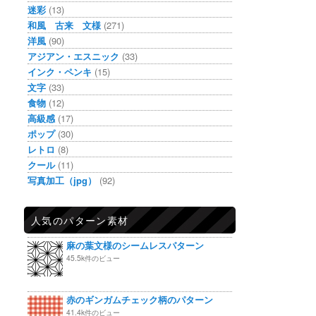
迷彩
(13)
和風 古来 文様
(271)
洋風
(90)
アジアン・エスニック
(33)
インク・ペンキ
(15)
文字
(33)
食物
(12)
高級感
(17)
ポップ
(30)
レトロ
(8)
クール
(11)
写真加工（jpg）
(92)
人気のパターン素材
麻の葉文様のシームレスパターン
45.5k件のビュー
赤のギンガムチェック柄のパターン
41.4k件のビュー