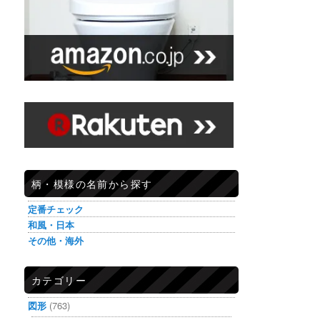
柄・模様の名前から探す
定番チェック
和風・日本
その他・海外
カテゴリー
図形
(763)