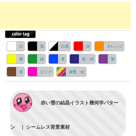
白
黒
白黒
赤
オレンジ
黄
緑
青
藍・紺
紫
茶
ピンク
複数・虹
赤い雪の結晶イラスト幾何学パター
ン ｜ シームレス背景素材