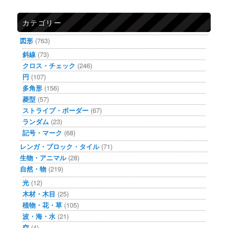
カテゴリー
図形
(763)
斜線
(73)
クロス・チェック
(246)
円
(107)
多角形
(156)
菱型
(57)
ストライプ・ボーダー
(67)
ランダム
(23)
記号・マーク
(68)
レンガ・ブロック・タイル
(71)
生物・アニマル
(28)
自然・物
(219)
光
(12)
木材・木目
(25)
植物・花・草
(105)
波・海・水
(21)
空
(4)