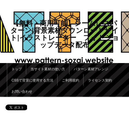
【無料・商用可能】シームレスパ
ターン|背景素材ダウンロードサイ
ト|イラストレーター フォトショ
ップデータ配布
メインメニュー
トップ
当サイト素材の使い方
パターン素材アレンジ
メインコンテンツへ移動
サブコンテンツへ移動
CSSで背景に使用する方法
ご利用規約
ライセンス契約
お問い合わせ