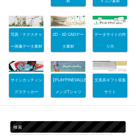
材
イコン素材
写真・テクスチャ
2D・3D CADデー
データサイトの作
ー画像データ素材
タ素材
り方
サインカッティン
文房具ギフト収集
【PLAYPINEVALLEY】
グステッカー
サイト
メンズTシャツ
検索